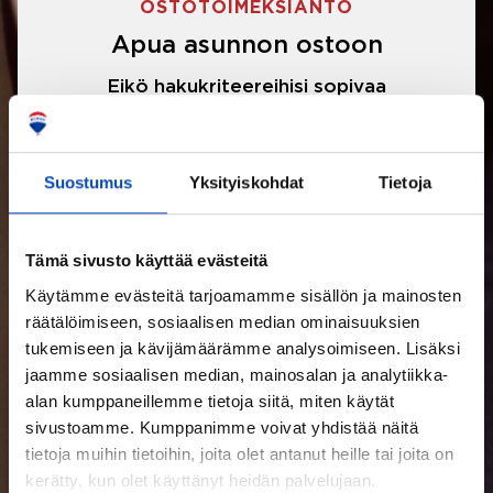
OSTOTOIMEKSIANTO
Apua asunnon ostoon
Eikö hakukriteereihisi sopivaa
asuntoa ole löytynyt? Jännittääkö
asunnon ostotarjouksen tekeminen?
Suostumus
Yksityiskohdat
Tietoja
Välittäjämme auttavat sinua kaikissa
asunnon ostoon liittyvissä asioissa.
Tämä sivusto käyttää evästeitä
Käytämme evästeitä tarjoamamme sisällön ja mainosten
LUE LISÄÄ
räätälöimiseen, sosiaalisen median ominaisuuksien
tukemiseen ja kävijämäärämme analysoimiseen. Lisäksi
jaamme sosiaalisen median, mainosalan ja analytiikka-
alan kumppaneillemme tietoja siitä, miten käytät
sivustoamme. Kumppanimme voivat yhdistää näitä
tietoja muihin tietoihin, joita olet antanut heille tai joita on
kerätty, kun olet käyttänyt heidän palvelujaan.