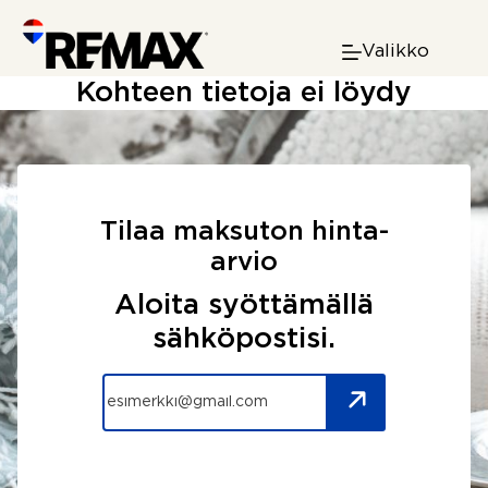
Skip
to
Valikko
content
Kohteen tietoja ei löydy
Tilaa maksuton hinta-
arvio
Aloita syöttämällä
sähköpostisi.