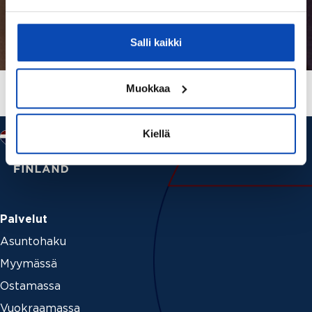
Salli kaikki
Muokkaa
Kiellä
Palvelut
Asuntohaku
Myymässä
Ostamassa
Vuokraamassa