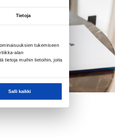
Tietoja
 ominaisuuksien tukemiseen
tiikka-alan
ietoja muihin tietoihin, joita
Salli kaikki