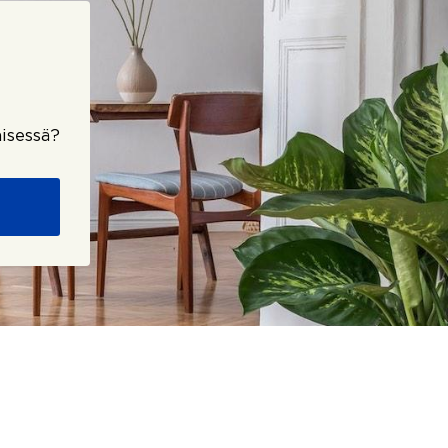
isessä?