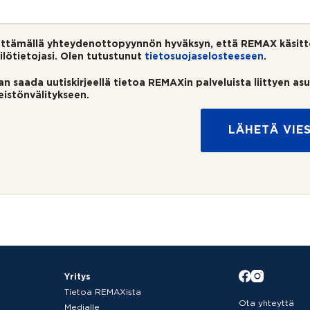
ttämällä yhteydenottopyynnön hyväksyn, että REMAX käsitt
ilötietojasi. Olen tutustunut
tietosuojaselosteeseen
.
an saada uutiskirjeellä tietoa REMAXin palveluista liittyen as
teistönvälitykseen.
LÄHETÄ VIES
Yritys
Tietoa REMAXista
Ota yhteyttä
Medialle