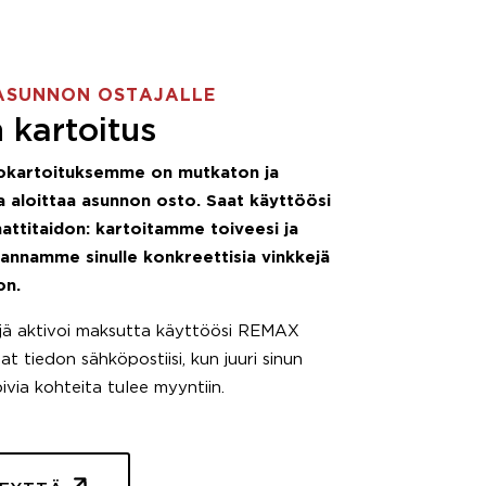
ASUNNON OSTAJALLE
 kartoitus
okartoituksemme on mutkaton ja
 aloittaa asunnon osto. Saat käyttöösi
attitaidon: kartoitamme toiveesi ja
 annamme sinulle konkreettisia vinkkejä
on.
äjä aktivoi maksutta käyttöösi REMAX
t tiedon sähköpostiisi, kun juuri sinun
pivia kohteita tulee myyntiin.