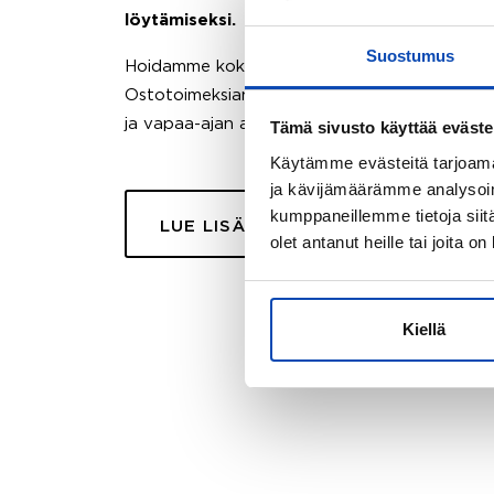
löytämiseksi.
Suostumus
Hoidamme koko ostoprosessin puolestasi.
Ostotoimeksiantopalvelumme sopii myös esimer
ja vapaa-ajan asuntojen ostoon.
Tämä sivusto käyttää eväste
Käytämme evästeitä tarjoama
ja kävijämäärämme analysoim
kumppaneillemme tietoja siitä
LUE LISÄÄ
olet antanut heille tai joita o
Kiellä