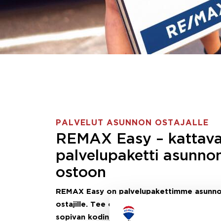
PALVELUT ASUNNON OSTAJALLE
REMAX Easy – kattav
palvelupaketti asunno
ostoon
REMAX Easy on palvelupakettimme asunn
ostajille.
Tee ostotoimeksianto ja etsimme j
sopivan kodin, eikä sinun tarvitse nähdä va