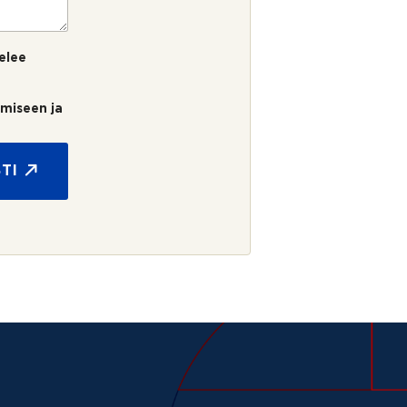
elee
umiseen ja
TI