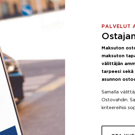
PALVELUT 
Ostajan
Maksuton ost
maksuton tapa
välittäjän amm
tarpeesi sekä
asunnon osto
Samalla välitt
Ostovahdin. Saa
kriteereihisi so