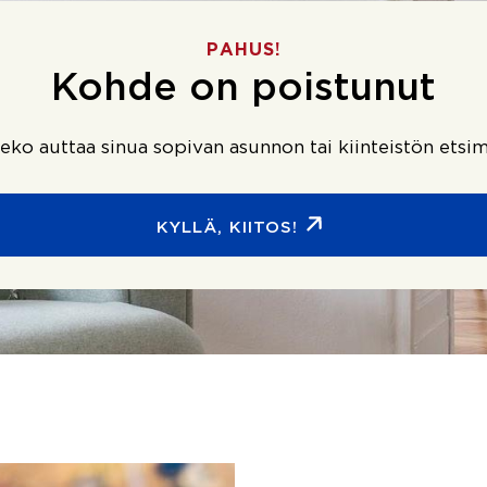
PAHUS!
Kohde on poistunut
ko auttaa sinua sopivan asunnon tai kiinteistön etsim
KYLLÄ, KIITOS!