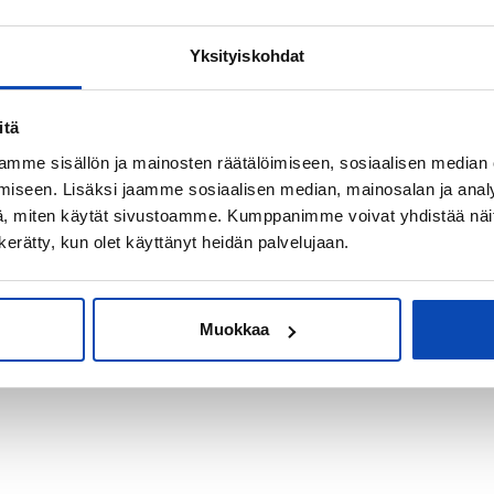
Yksityiskohdat
kiksi sijoitus-
itä
mme sisällön ja mainosten räätälöimiseen, sosiaalisen median
iseen. Lisäksi jaamme sosiaalisen median, mainosalan ja analy
, miten käytät sivustoamme. Kumppanimme voivat yhdistää näitä t
n kerätty, kun olet käyttänyt heidän palvelujaan.
Muokkaa