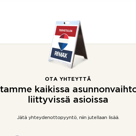
OTA YHTEYTTÄ
tamme kaikissa asunnonvaiht
liittyvissä asioissa
Jätä yhteydenottopyyntö, niin jutellaan lisää.