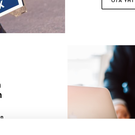
OTA YH
a
n
on
uuri sinulle
ivaa sen