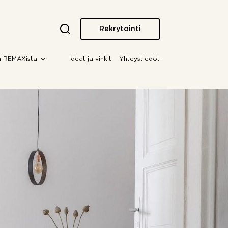
Rekrytointi
a REMAXista
Ideat ja vinkit
Yhteystiedot