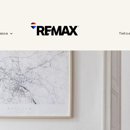
assa
Tieto