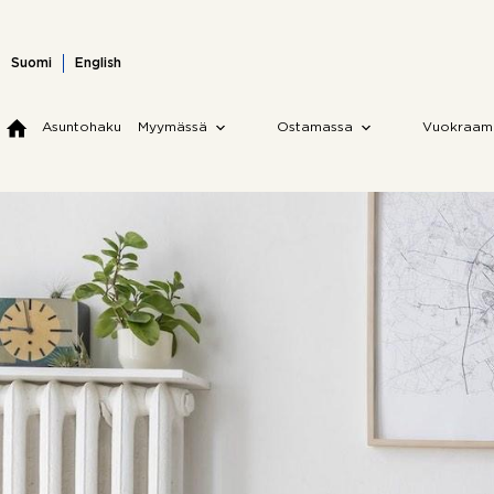
Skip
to
content
Suomi
English
Asuntohaku
Myymässä
Ostamassa
Vuokraam