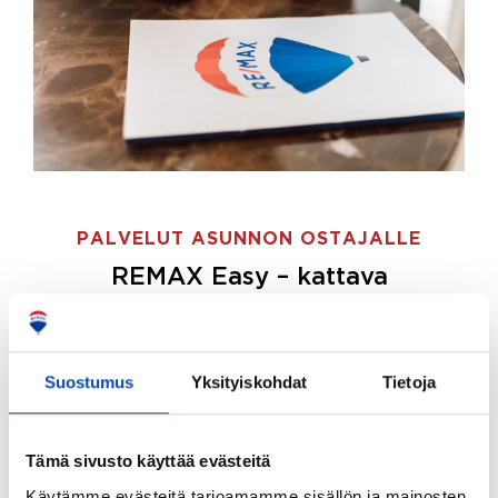
PALVELUT ASUNNON OSTAJALLE
REMAX Easy – kattava
palvelupaketti asunnon ostoon
REMAX Easy on palvelupakettimme asunnon
ostajille.
Tee ostotoimeksianto ja etsimme juuri
Suostumus
Yksityiskohdat
Tietoja
sinulle sopivan kodin, eikä sinun tarvitse nähdä
vaivaa sen löytämiseksi.
Tämä sivusto käyttää evästeitä
Hoidamme koko ostoprosessin puolestasi.
Käytämme evästeitä tarjoamamme sisällön ja mainosten