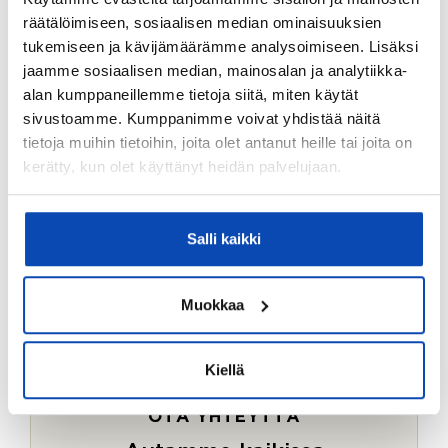
Ostotoimeksiantopalvelumme sopii myös esimerkiksi
räätälöimiseen, sosiaalisen median ominaisuuksien
sijoitus- ja vapaa-ajan asuntojen ostoon.
tukemiseen ja kävijämäärämme analysoimiseen. Lisäksi
jaamme sosiaalisen median, mainosalan ja analytiikka-
LUE LISÄÄ
alan kumppaneillemme tietoja siitä, miten käytät
sivustoamme. Kumppanimme voivat yhdistää näitä
tietoja muihin tietoihin, joita olet antanut heille tai joita on
kerätty, kun olet käyttänyt heidän palvelujaan.
Salli kaikki
Muokkaa
Kiellä
OTA YHTEYTTÄ