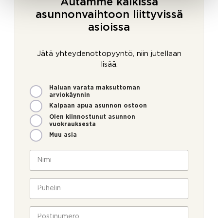
Autamme kaikissa
asunnonvaihtoon liittyvissä
asioissa
Jätä yhteydenottopyyntö, niin jutellaan
lisää.
M
Haluan varata maksuttoman
i
arviokäynnin
t
Kaipaan apua asunnon ostoon
e
Olen kiinnostunut asunnon
n
vuokrauksesta
v
Muu asia
o
i
N
m
i
m
m
e
i
P
o
*
u
l
h
l
e
P
a