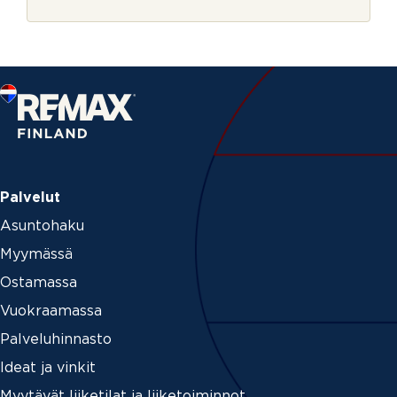
r
k
j
i
e
r
j
e
o
f
f
i
c
e
_
Palvelut
i
Asuntohaku
d
Myymässä
Ostamassa
Vuokraamassa
Palveluhinnasto
Ideat ja vinkit
Myytävät liiketilat ja liiketoiminnot