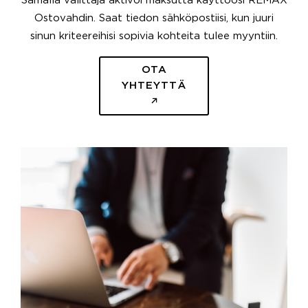
Samalla välittäjä aktivoi maksutta käyttöösi REMAX
Ostovahdin. Saat tiedon sähköpostiisi, kun juuri
sinun kriteereihisi sopivia kohteita tulee myyntiin.
OTA
YHTEYTTÄ