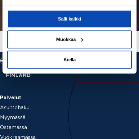
Salli kaikki
Muokkaa
Kiellä
Palvelut
Asuntohaku
Myymässä
Ostamassa
Vuokraamassa