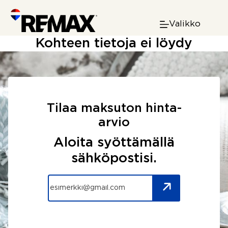
Skip
to
Valikko
content
Kohteen tietoja ei löydy
Tilaa maksuton hinta-
arvio
Aloita syöttämällä
sähköpostisi.