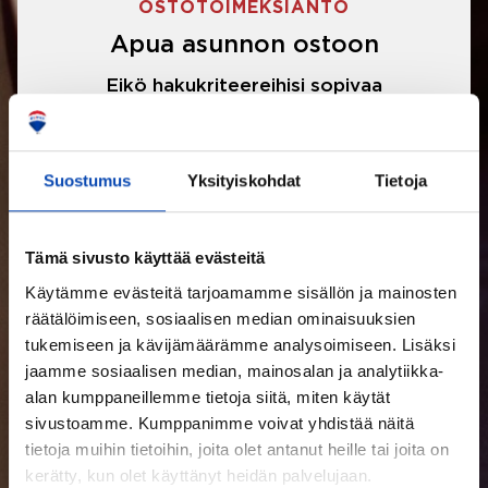
OSTOTOIMEKSIANTO
Apua asunnon ostoon
Eikö hakukriteereihisi sopivaa
asuntoa ole löytynyt? Jännittääkö
asunnon ostotarjouksen tekeminen?
Suostumus
Yksityiskohdat
Tietoja
Välittäjämme auttavat sinua kaikissa
asunnon ostoon liittyvissä asioissa.
Tämä sivusto käyttää evästeitä
Käytämme evästeitä tarjoamamme sisällön ja mainosten
LUE LISÄÄ
räätälöimiseen, sosiaalisen median ominaisuuksien
tukemiseen ja kävijämäärämme analysoimiseen. Lisäksi
jaamme sosiaalisen median, mainosalan ja analytiikka-
alan kumppaneillemme tietoja siitä, miten käytät
sivustoamme. Kumppanimme voivat yhdistää näitä
tietoja muihin tietoihin, joita olet antanut heille tai joita on
kerätty, kun olet käyttänyt heidän palvelujaan.