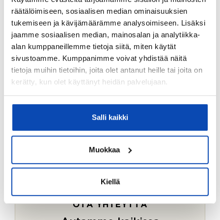
Ostotoimeksiantopalvelumme sopii myös esimerkiksi
räätälöimiseen, sosiaalisen median ominaisuuksien
sijoitus- ja vapaa-ajan asuntojen ostoon.
tukemiseen ja kävijämäärämme analysoimiseen. Lisäksi
jaamme sosiaalisen median, mainosalan ja analytiikka-
LUE LISÄÄ
alan kumppaneillemme tietoja siitä, miten käytät
sivustoamme. Kumppanimme voivat yhdistää näitä
tietoja muihin tietoihin, joita olet antanut heille tai joita on
kerätty, kun olet käyttänyt heidän palvelujaan.
Salli kaikki
Muokkaa
Kiellä
OTA YHTEYTTÄ