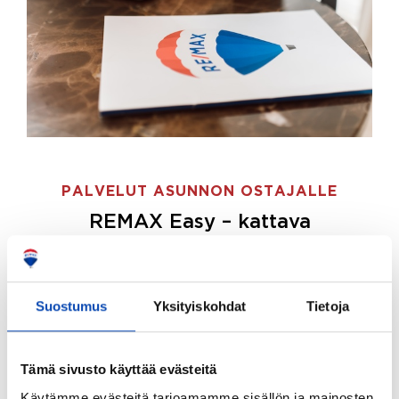
PALVELUT ASUNNON OSTAJALLE
REMAX Easy – kattava
palvelupaketti asunnon ostoon
REMAX Easy on palvelupakettimme asunnon
ostajille.
Tee ostotoimeksianto ja etsimme juuri
Suostumus
Yksityiskohdat
Tietoja
sinulle sopivan kodin, eikä sinun tarvitse nähdä
vaivaa sen löytämiseksi.
Tämä sivusto käyttää evästeitä
Hoidamme koko ostoprosessin puolestasi.
Käytämme evästeitä tarjoamamme sisällön ja mainosten