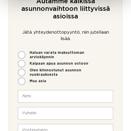
Autamme kaikissa
asunnonvaihtoon liittyvissä
asioissa
Jätä yhteydenottopyyntö, niin jutellaan
lisää.
M
Haluan varata maksuttoman
i
arviokäynnin
t
Kaipaan apua asunnon ostoon
e
Olen kiinnostunut asunnon
n
vuokrauksesta
v
Muu asia
o
i
N
m
i
m
m
e
i
P
o
*
u
l
h
l
e
P
a