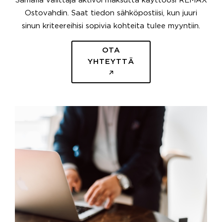
Samalla välittäjä aktivoi maksutta käyttöösi REMAX
Ostovahdin. Saat tiedon sähköpostiisi, kun juuri
sinun kriteereihisi sopivia kohteita tulee myyntiin.
OTA
YHTEYTTÄ