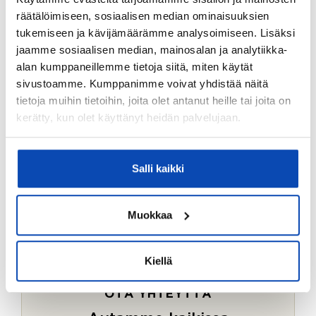
Ostotoimeksiantopalvelumme sopii myös esimerkiksi
räätälöimiseen, sosiaalisen median ominaisuuksien
sijoitus- ja vapaa-ajan asuntojen ostoon.
tukemiseen ja kävijämäärämme analysoimiseen. Lisäksi
jaamme sosiaalisen median, mainosalan ja analytiikka-
LUE LISÄÄ
alan kumppaneillemme tietoja siitä, miten käytät
sivustoamme. Kumppanimme voivat yhdistää näitä
tietoja muihin tietoihin, joita olet antanut heille tai joita on
kerätty, kun olet käyttänyt heidän palvelujaan.
Salli kaikki
Muokkaa
Kiellä
OTA YHTEYTTÄ