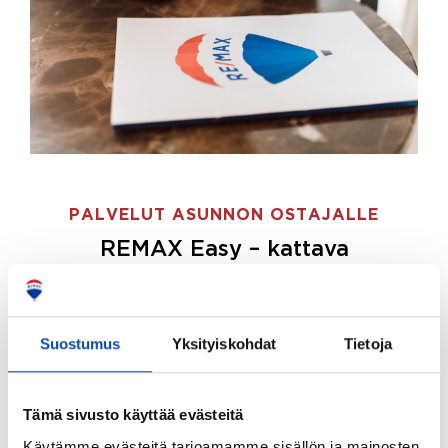
PALVELUT ASUNNON OSTAJALLE
REMAX Easy – kattava
palvelupaketti asunnon ostoon
REMAX Easy on palvelupakettimme asunnon
ostajille.
Tee ostotoimeksianto ja etsimme juuri
Suostumus
Yksityiskohdat
Tietoja
sinulle sopivan kodin, eikä sinun tarvitse nähdä
vaivaa sen löytämiseksi.
Tämä sivusto käyttää evästeitä
Hoidamme koko ostoprosessin puolestasi.
Käytämme evästeitä tarjoamamme sisällön ja mainosten