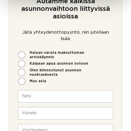
Autamme kaikissa
asunnonvaihtoon liittyvissä
asioissa
Jätä yhteydenottopyyntö, niin jutellaan
lisää.
M
Haluan varata maksuttoman
i
arviokäynnin
t
Kaipaan apua asunnon ostoon
e
Olen kiinnostunut asunnon
n
vuokrauksesta
v
Muu asia
o
i
N
m
i
m
m
e
i
P
o
*
u
l
h
l
e
P
a