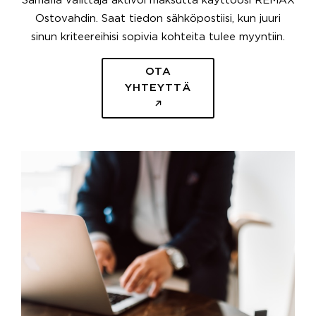
Samalla välittäjä aktivoi maksutta käyttöösi REMAX
Ostovahdin. Saat tiedon sähköpostiisi, kun juuri
sinun kriteereihisi sopivia kohteita tulee myyntiin.
OTA
YHTEYTTÄ