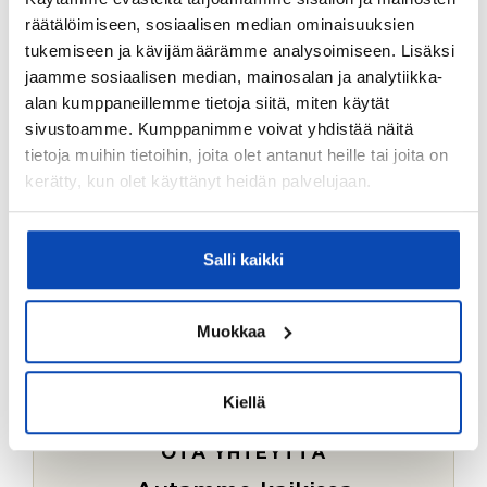
Ostotoimeksiantopalvelumme sopii myös esimerkiksi
räätälöimiseen, sosiaalisen median ominaisuuksien
sijoitus- ja vapaa-ajan asuntojen ostoon.
tukemiseen ja kävijämäärämme analysoimiseen. Lisäksi
jaamme sosiaalisen median, mainosalan ja analytiikka-
LUE LISÄÄ
alan kumppaneillemme tietoja siitä, miten käytät
sivustoamme. Kumppanimme voivat yhdistää näitä
tietoja muihin tietoihin, joita olet antanut heille tai joita on
kerätty, kun olet käyttänyt heidän palvelujaan.
Salli kaikki
Muokkaa
Kiellä
OTA YHTEYTTÄ