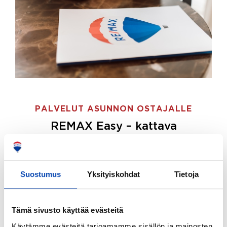
PALVELUT ASUNNON OSTAJALLE
REMAX Easy – kattava
palvelupaketti asunnon ostoon
REMAX Easy on palvelupakettimme asunnon
ostajille.
Tee ostotoimeksianto ja etsimme juuri
Suostumus
Yksityiskohdat
Tietoja
sinulle sopivan kodin, eikä sinun tarvitse nähdä
vaivaa sen löytämiseksi.
Tämä sivusto käyttää evästeitä
Hoidamme koko ostoprosessin puolestasi.
Käytämme evästeitä tarjoamamme sisällön ja mainosten