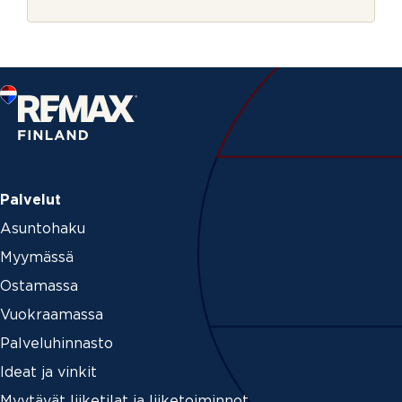
r
e
j
e
Palvelut
Asuntohaku
Myymässä
Ostamassa
Vuokraamassa
Palveluhinnasto
Ideat ja vinkit
Myytävät liiketilat ja liiketoiminnot