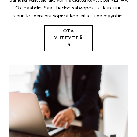
Samalla välittäjä aktivoi maksutta käyttöösi REMAX
Ostovahdin. Saat tiedon sähköpostiisi, kun juuri
sinun kriteereihisi sopivia kohteita tulee myyntiin.
OTA
YHTEYTTÄ