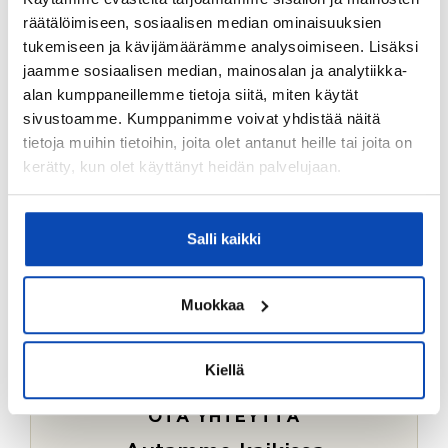
Ostotoimeksiantopalvelumme sopii myös esimerkiksi
räätälöimiseen, sosiaalisen median ominaisuuksien
sijoitus- ja vapaa-ajan asuntojen ostoon.
tukemiseen ja kävijämäärämme analysoimiseen. Lisäksi
jaamme sosiaalisen median, mainosalan ja analytiikka-
LUE LISÄÄ
alan kumppaneillemme tietoja siitä, miten käytät
sivustoamme. Kumppanimme voivat yhdistää näitä
tietoja muihin tietoihin, joita olet antanut heille tai joita on
kerätty, kun olet käyttänyt heidän palvelujaan.
Salli kaikki
Muokkaa
Kiellä
OTA YHTEYTTÄ