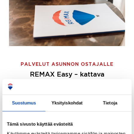
PALVELUT ASUNNON OSTAJALLE
REMAX Easy – kattava
palvelupaketti asunnon ostoon
REMAX Easy on palvelupakettimme asunnon
ostajille.
Tee ostotoimeksianto ja etsimme juuri
Suostumus
Yksityiskohdat
Tietoja
sinulle sopivan kodin, eikä sinun tarvitse nähdä
vaivaa sen löytämiseksi.
Tämä sivusto käyttää evästeitä
Hoidamme koko ostoprosessin puolestasi.
Käytämme evästeitä tarjoamamme sisällön ja mainosten