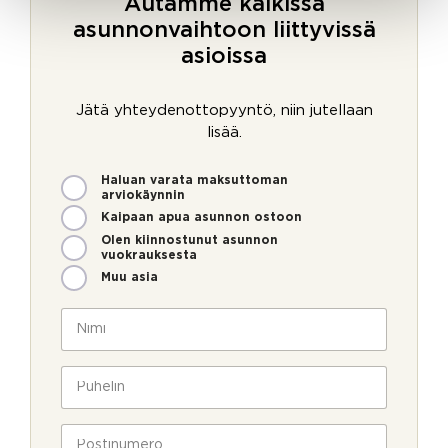
Autamme kaikissa
asunnonvaihtoon liittyvissä
asioissa
Jätä yhteydenottopyyntö, niin jutellaan
lisää.
M
Haluan varata maksuttoman
i
arviokäynnin
t
Kaipaan apua asunnon ostoon
e
Olen kiinnostunut asunnon
n
vuokrauksesta
v
Muu asia
o
i
N
m
i
m
m
e
i
P
o
*
u
l
h
l
e
P
a