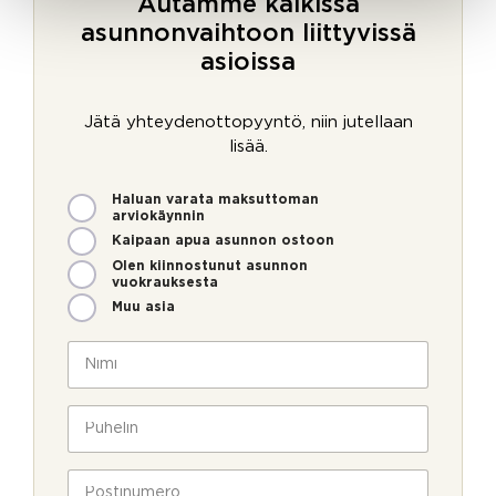
Autamme kaikissa
asunnonvaihtoon liittyvissä
asioissa
Jätä yhteydenottopyyntö, niin jutellaan
lisää.
M
Haluan varata maksuttoman
i
arviokäynnin
t
Kaipaan apua asunnon ostoon
e
Olen kiinnostunut asunnon
n
vuokrauksesta
v
Muu asia
o
i
N
m
i
m
m
e
i
P
o
*
u
l
h
l
e
P
a