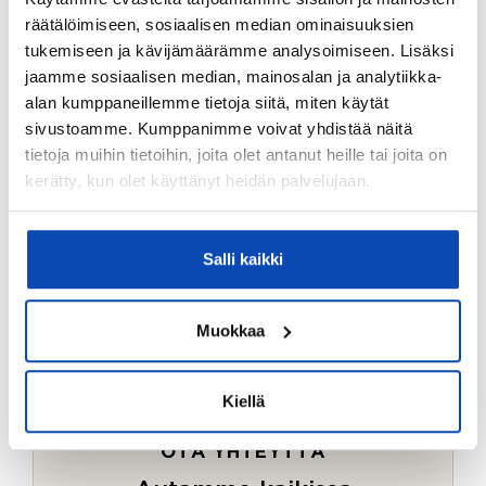
Ostotoimeksiantopalvelumme sopii myös esimerkiksi
räätälöimiseen, sosiaalisen median ominaisuuksien
sijoitus- ja vapaa-ajan asuntojen ostoon.
tukemiseen ja kävijämäärämme analysoimiseen. Lisäksi
jaamme sosiaalisen median, mainosalan ja analytiikka-
LUE LISÄÄ
alan kumppaneillemme tietoja siitä, miten käytät
sivustoamme. Kumppanimme voivat yhdistää näitä
tietoja muihin tietoihin, joita olet antanut heille tai joita on
kerätty, kun olet käyttänyt heidän palvelujaan.
Salli kaikki
Muokkaa
Kiellä
OTA YHTEYTTÄ