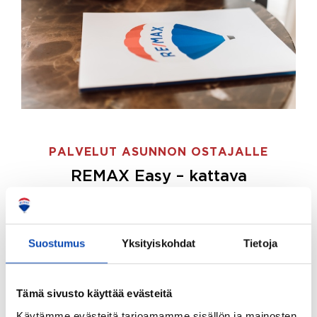
PALVELUT ASUNNON OSTAJALLE
REMAX Easy – kattava
palvelupaketti asunnon ostoon
REMAX Easy on palvelupakettimme asunnon
ostajille.
Tee ostotoimeksianto ja etsimme juuri
Suostumus
Yksityiskohdat
Tietoja
sinulle sopivan kodin, eikä sinun tarvitse nähdä
vaivaa sen löytämiseksi.
Tämä sivusto käyttää evästeitä
Hoidamme koko ostoprosessin puolestasi.
Käytämme evästeitä tarjoamamme sisällön ja mainosten