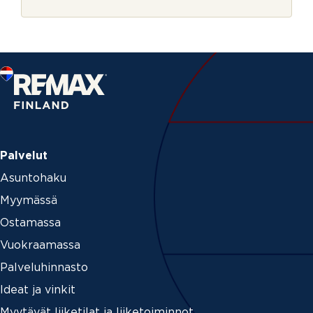
r
m
j
e
e
*
Palvelut
Asuntohaku
Myymässä
Ostamassa
Vuokraamassa
Palveluhinnasto
Ideat ja vinkit
Myytävät liiketilat ja liiketoiminnot