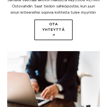
Samalla välittäjä aktivoi maksutta käyttöösi REMAX
Ostovahdin. Saat tiedon sähköpostiisi, kun juuri
sinun kriteereihisi sopivia kohteita tulee myyntiin.
OTA
YHTEYTTÄ