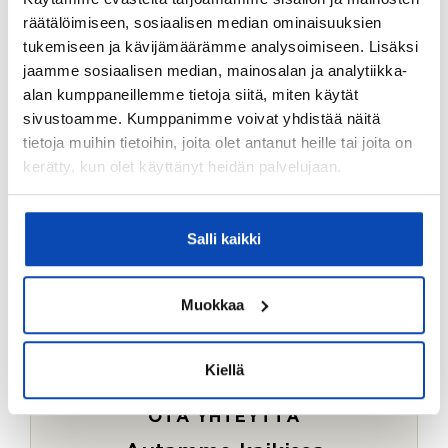
Ostotoimeksiantopalvelumme sopii myös esimerkiksi
räätälöimiseen, sosiaalisen median ominaisuuksien
sijoitus- ja vapaa-ajan asuntojen ostoon.
tukemiseen ja kävijämäärämme analysoimiseen. Lisäksi
jaamme sosiaalisen median, mainosalan ja analytiikka-
LUE LISÄÄ
alan kumppaneillemme tietoja siitä, miten käytät
sivustoamme. Kumppanimme voivat yhdistää näitä
tietoja muihin tietoihin, joita olet antanut heille tai joita on
kerätty, kun olet käyttänyt heidän palvelujaan.
Salli kaikki
Muokkaa
Kiellä
OTA YHTEYTTÄ