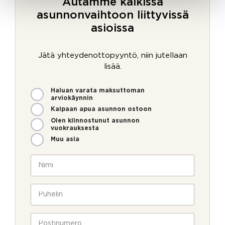
Autamme kaikissa
asunnonvaihtoon liittyvissä
asioissa
Jätä yhteydenottopyyntö, niin jutellaan
lisää.
M
Haluan varata maksuttoman
i
arviokäynnin
t
Kaipaan apua asunnon ostoon
e
Olen kiinnostunut asunnon
n
vuokrauksesta
v
Muu asia
o
i
N
m
i
m
m
e
i
P
o
*
u
l
h
l
e
P
a