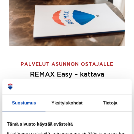
PALVELUT ASUNNON OSTAJALLE
REMAX Easy – kattava
palvelupaketti asunnon ostoon
REMAX Easy on palvelupakettimme asunnon
ostajille.
Tee ostotoimeksianto ja etsimme juuri
Suostumus
Yksityiskohdat
Tietoja
sinulle sopivan kodin, eikä sinun tarvitse nähdä
vaivaa sen löytämiseksi.
Tämä sivusto käyttää evästeitä
Hoidamme koko ostoprosessin puolestasi.
Käytämme evästeitä tarjoamamme sisällön ja mainosten