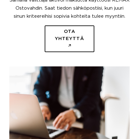
Samalla välittäjä aktivoi maksutta käyttöösi REMAX
Ostovahdin. Saat tiedon sähköpostiisi, kun juuri
sinun kriteereihisi sopivia kohteita tulee myyntiin.
OTA
YHTEYTTÄ