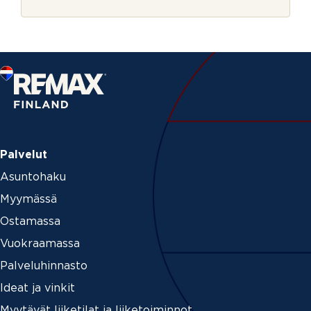
r
j
e
Palvelut
Asuntohaku
Myymässä
Ostamassa
Vuokraamassa
Palveluhinnasto
Ideat ja vinkit
Myytävät liiketilat ja liiketoiminnot