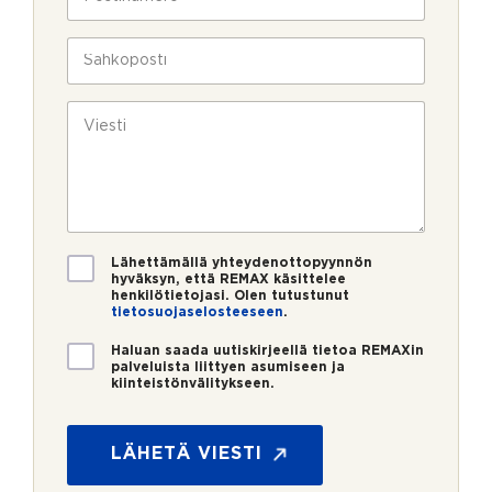
l
o
a
i
s
v
n
t
S
u
*
i
ä
k
n
h
*
s
u
k
V
*
i
m
ö
i
e
p
e
r
o
s
o
s
t
*
t
i
i
*
V
Lähettämällä yhteydenottopyynnön
a
hyväksyn, että REMAX käsittelee
henkilötietojasi. Olen tutustunut
h
tietosuojaselosteeseen
.
v
i
U
Haluan saada uutiskirjeellä tietoa REMAXin
s
u
palveluista liittyen asumiseen ja
t
kiinteistönvälitykseen.
t
u
i
s
s
*
k
LÄHETÄ VIESTI
i