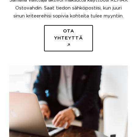
Samalla välittäjä aktivoi maksutta käyttöösi REMAX
Ostovahdin. Saat tiedon sähköpostiisi, kun juuri
sinun kriteereihisi sopivia kohteita tulee myyntiin.
OTA
YHTEYTTÄ