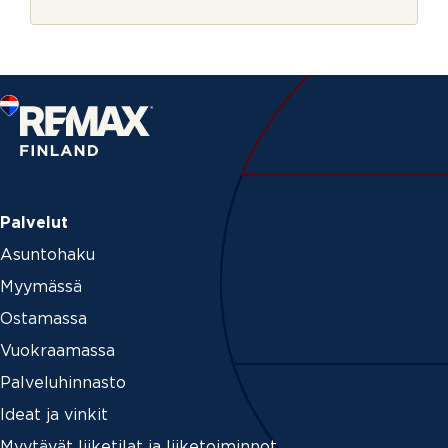
r
v
j
i
e
s
t
u
s
Palvelut
Asuntohaku
Myymässä
Ostamassa
Vuokraamassa
Palveluhinnasto
Ideat ja vinkit
Myytävät liiketilat ja liiketoiminnot