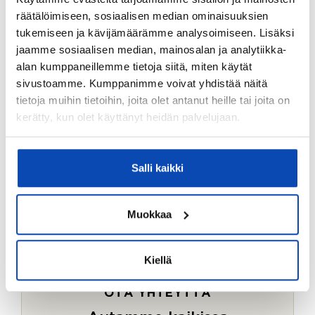
Ostotoimeksiantopalvelumme sopii myös esimerkiksi
räätälöimiseen, sosiaalisen median ominaisuuksien
sijoitus- ja vapaa-ajan asuntojen ostoon.
tukemiseen ja kävijämäärämme analysoimiseen. Lisäksi
jaamme sosiaalisen median, mainosalan ja analytiikka-
LUE LISÄÄ
alan kumppaneillemme tietoja siitä, miten käytät
sivustoamme. Kumppanimme voivat yhdistää näitä
tietoja muihin tietoihin, joita olet antanut heille tai joita on
kerätty, kun olet käyttänyt heidän palvelujaan.
Salli kaikki
Muokkaa
Kiellä
OTA YHTEYTTÄ