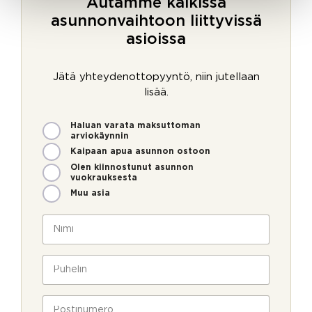
Autamme kaikissa
asunnonvaihtoon liittyvissä
asioissa
Jätä yhteydenottopyyntö, niin jutellaan
lisää.
M
Haluan varata maksuttoman
i
arviokäynnin
t
Kaipaan apua asunnon ostoon
e
Olen kiinnostunut asunnon
n
vuokrauksesta
v
Muu asia
o
i
N
m
i
m
m
e
i
P
o
*
u
l
h
l
e
P
a