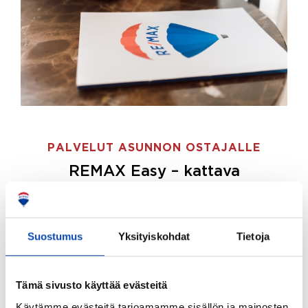
PALVELUT ASUNNON OSTAJALLE
REMAX Easy – kattava
palvelupaketti asunnon ostoon
REMAX Easy on palvelupakettimme asunnon
ostajille.
Tee ostotoimeksianto ja etsimme juuri
Suostumus
Yksityiskohdat
Tietoja
sinulle sopivan kodin, eikä sinun tarvitse nähdä
vaivaa sen löytämiseksi.
Tämä sivusto käyttää evästeitä
Hoidamme koko ostoprosessin puolestasi.
Käytämme evästeitä tarjoamamme sisällön ja mainosten