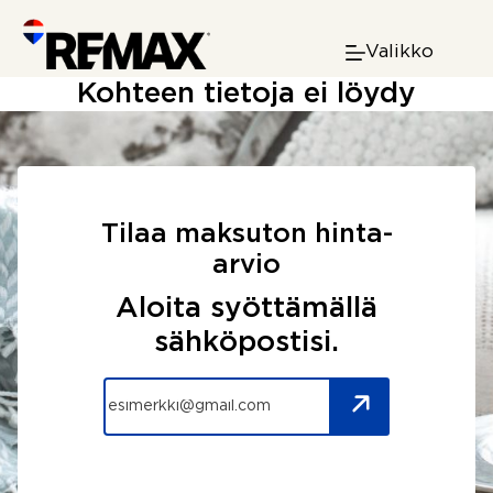
Skip
to
Valikko
content
Kohteen tietoja ei löydy
Tilaa maksuton hinta-
arvio
Aloita syöttämällä
sähköpostisi.