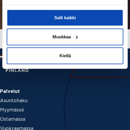
Salli kaikki
Muokkaa
Kiellä
Palvelut
Asuntohaku
Myymässä
Ostamassa
Vuokraamassa