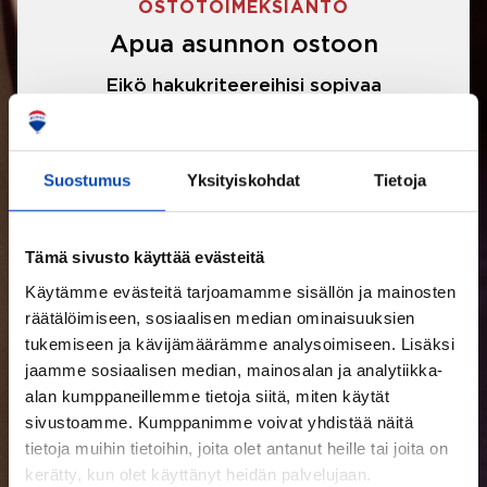
OSTOTOIMEKSIANTO
Apua asunnon ostoon
Eikö hakukriteereihisi sopivaa
asuntoa ole löytynyt? Jännittääkö
asunnon ostotarjouksen tekeminen?
Suostumus
Yksityiskohdat
Tietoja
Välittäjämme auttavat sinua kaikissa
asunnon ostoon liittyvissä asioissa.
Tämä sivusto käyttää evästeitä
Käytämme evästeitä tarjoamamme sisällön ja mainosten
LUE LISÄÄ
räätälöimiseen, sosiaalisen median ominaisuuksien
tukemiseen ja kävijämäärämme analysoimiseen. Lisäksi
jaamme sosiaalisen median, mainosalan ja analytiikka-
alan kumppaneillemme tietoja siitä, miten käytät
sivustoamme. Kumppanimme voivat yhdistää näitä
tietoja muihin tietoihin, joita olet antanut heille tai joita on
kerätty, kun olet käyttänyt heidän palvelujaan.