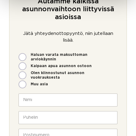
Autamme kaikissa
asunnonvaihtoon liittyvissä
asioissa
Jätä yhteydenottopyyntö, niin jutellaan
lisää.
M
Haluan varata maksuttoman
i
arviokäynnin
t
Kaipaan apua asunnon ostoon
e
Olen kiinnostunut asunnon
n
vuokrauksesta
v
Muu asia
o
i
N
m
i
m
m
e
i
P
o
*
u
l
h
l
e
P
a