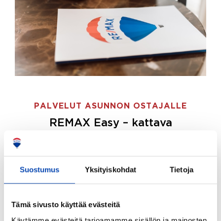
PALVELUT ASUNNON OSTAJALLE
REMAX Easy – kattava
palvelupaketti asunnon ostoon
REMAX Easy on palvelupakettimme asunnon
ostajille.
Tee ostotoimeksianto ja etsimme juuri
Suostumus
Yksityiskohdat
Tietoja
sinulle sopivan kodin, eikä sinun tarvitse nähdä
vaivaa sen löytämiseksi.
Tämä sivusto käyttää evästeitä
Hoidamme koko ostoprosessin puolestasi.
Käytämme evästeitä tarjoamamme sisällön ja mainosten