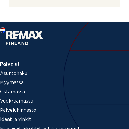
r
j
e
Palvelut
Asuntohaku
Myymässä
Ostamassa
Vuokraamassa
Palveluhinnasto
Ideat ja vinkit
Myytävät liiketilat ja liiketoiminnot