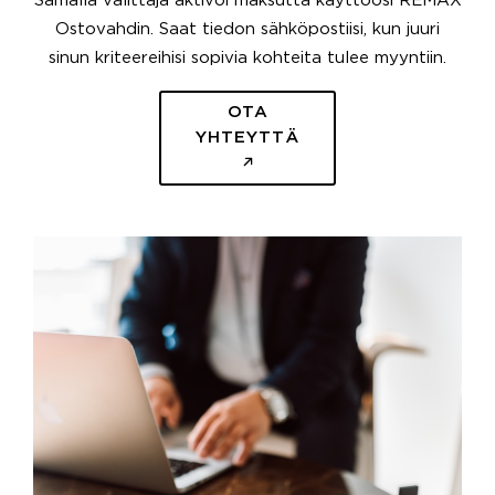
Samalla välittäjä aktivoi maksutta käyttöösi REMAX
Ostovahdin. Saat tiedon sähköpostiisi, kun juuri
sinun kriteereihisi sopivia kohteita tulee myyntiin.
OTA
YHTEYTTÄ