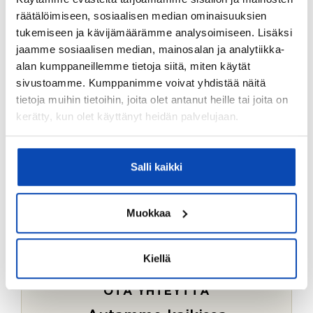
Ostotoimeksiantopalvelumme sopii myös esimerkiksi
räätälöimiseen, sosiaalisen median ominaisuuksien
sijoitus- ja vapaa-ajan asuntojen ostoon.
tukemiseen ja kävijämäärämme analysoimiseen. Lisäksi
jaamme sosiaalisen median, mainosalan ja analytiikka-
LUE LISÄÄ
alan kumppaneillemme tietoja siitä, miten käytät
sivustoamme. Kumppanimme voivat yhdistää näitä
tietoja muihin tietoihin, joita olet antanut heille tai joita on
kerätty, kun olet käyttänyt heidän palvelujaan.
Salli kaikki
Muokkaa
Kiellä
OTA YHTEYTTÄ