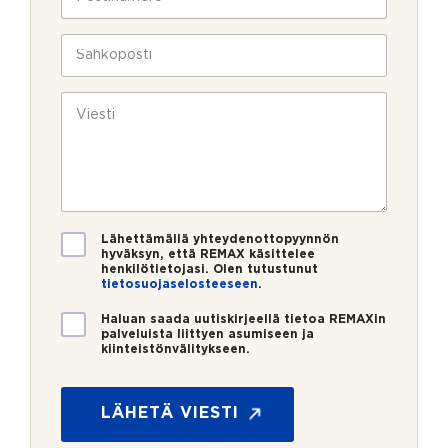
l
o
a
i
s
v
n
t
S
u
*
i
ä
k
n
h
s
u
k
V
i
m
ö
i
e
p
e
r
o
s
o
s
t
*
t
i
i
*
V
Lähettämällä yhteydenottopyynnön
a
hyväksyn, että REMAX käsittelee
henkilötietojasi. Olen tutustunut
h
tietosuojaselosteeseen
.
v
*
i
U
Haluan saada uutiskirjeellä tietoa REMAXin
s
u
palveluista liittyen asumiseen ja
t
kiinteistönvälitykseen.
t
u
i
s
s
*
k
LÄHETÄ VIESTI
i