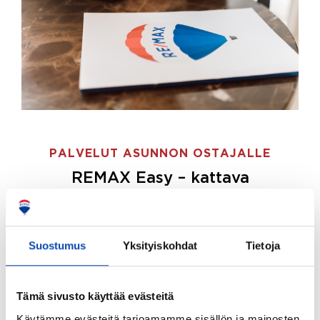
PALVELUT ASUNNON OSTAJALLE
REMAX Easy – kattava
palvelupaketti asunnon ostoon
REMAX Easy on palvelupakettimme asunnon
ostajille.
Tee ostotoimeksianto ja etsimme juuri
Suostumus
Yksityiskohdat
Tietoja
sinulle sopivan kodin, eikä sinun tarvitse nähdä
vaivaa sen löytämiseksi.
Tämä sivusto käyttää evästeitä
Hoidamme koko ostoprosessin puolestasi.
Käytämme evästeitä tarjoamamme sisällön ja mainosten