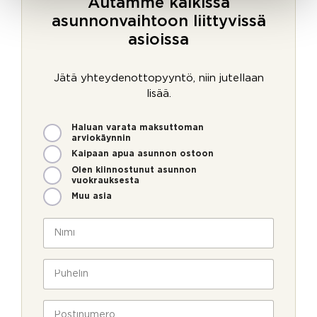
Autamme kaikissa
asunnonvaihtoon liittyvissä
asioissa
Jätä yhteydenottopyyntö, niin jutellaan
lisää.
M
Haluan varata maksuttoman
i
arviokäynnin
t
Kaipaan apua asunnon ostoon
e
Olen kiinnostunut asunnon
n
vuokrauksesta
v
Muu asia
o
i
N
m
i
m
m
e
i
P
o
*
u
l
h
l
e
P
a