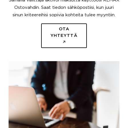
Samalla välittäjä aktivoi maksutta käyttöösi REMAX
Ostovahdin. Saat tiedon sähköpostiisi, kun juuri
sinun kriteereihisi sopivia kohteita tulee myyntiin.
OTA
YHTEYTTÄ