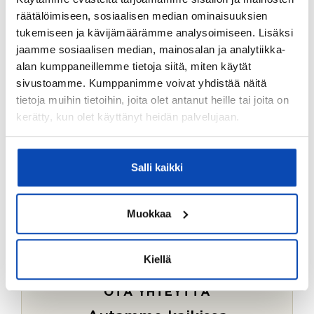
Ostotoimeksiantopalvelumme sopii myös esimerkiksi
räätälöimiseen, sosiaalisen median ominaisuuksien
sijoitus- ja vapaa-ajan asuntojen ostoon.
tukemiseen ja kävijämäärämme analysoimiseen. Lisäksi
jaamme sosiaalisen median, mainosalan ja analytiikka-
LUE LISÄÄ
alan kumppaneillemme tietoja siitä, miten käytät
sivustoamme. Kumppanimme voivat yhdistää näitä
tietoja muihin tietoihin, joita olet antanut heille tai joita on
kerätty, kun olet käyttänyt heidän palvelujaan.
Salli kaikki
Muokkaa
Kiellä
OTA YHTEYTTÄ