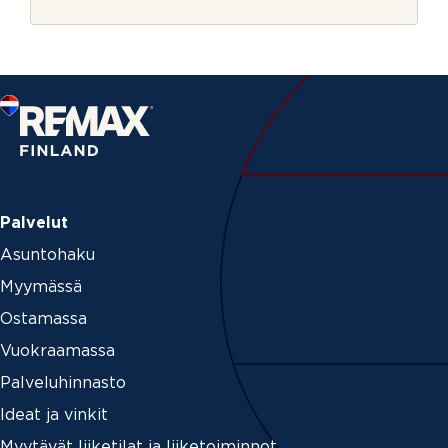
r
j
e
Palvelut
Asuntohaku
Myymässä
Ostamassa
Vuokraamassa
Palveluhinnasto
Ideat ja vinkit
Myytävät liiketilat ja liiketoiminnot