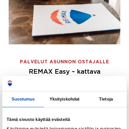
PALVELUT ASUNNON OSTAJALLE
REMAX Easy – kattava
palvelupaketti asunnon ostoon
REMAX Easy on palvelupakettimme asunnon
ostajille.
Tee ostotoimeksianto ja etsimme juuri
Suostumus
Yksityiskohdat
Tietoja
sinulle sopivan kodin, eikä sinun tarvitse nähdä
vaivaa sen löytämiseksi.
Tämä sivusto käyttää evästeitä
Hoidamme koko ostoprosessin puolestasi.
Käytämme evästeitä tarjoamamme sisällön ja mainosten