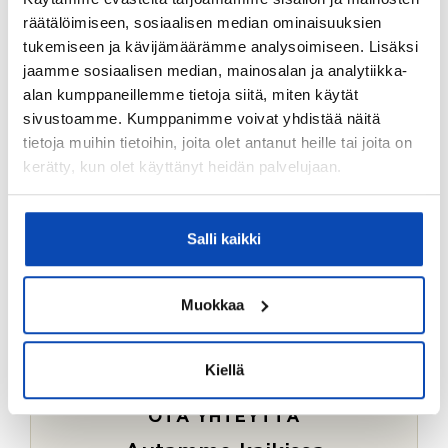
Ostotoimeksiantopalvelumme sopii myös esimerkiksi
räätälöimiseen, sosiaalisen median ominaisuuksien
sijoitus- ja vapaa-ajan asuntojen ostoon.
tukemiseen ja kävijämäärämme analysoimiseen. Lisäksi
jaamme sosiaalisen median, mainosalan ja analytiikka-
LUE LISÄÄ
alan kumppaneillemme tietoja siitä, miten käytät
sivustoamme. Kumppanimme voivat yhdistää näitä
tietoja muihin tietoihin, joita olet antanut heille tai joita on
kerätty, kun olet käyttänyt heidän palvelujaan.
Salli kaikki
Muokkaa
Kiellä
OTA YHTEYTTÄ