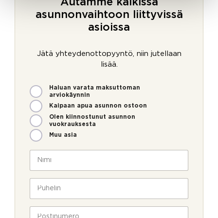
Autamme kaikissa
asunnonvaihtoon liittyvissä
asioissa
Jätä yhteydenottopyyntö, niin jutellaan
lisää.
M
Haluan varata maksuttoman
i
arviokäynnin
t
Kaipaan apua asunnon ostoon
e
Olen kiinnostunut asunnon
n
vuokrauksesta
v
Muu asia
o
i
N
m
i
m
m
e
i
P
o
*
u
l
h
l
e
P
a