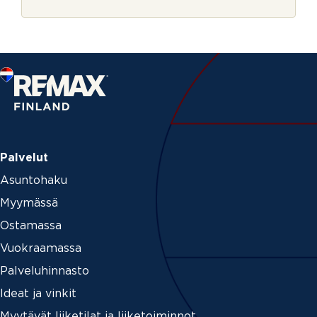
r
j
e
Palvelut
Asuntohaku
Myymässä
Ostamassa
Vuokraamassa
Palveluhinnasto
Ideat ja vinkit
Myytävät liiketilat ja liiketoiminnot