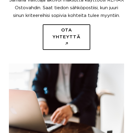
Samalla välittäjä aktivoi maksutta käyttöösi REMAX
Ostovahdin. Saat tiedon sähköpostiisi, kun juuri
sinun kriteereihisi sopivia kohteita tulee myyntiin.
OTA
YHTEYTTÄ