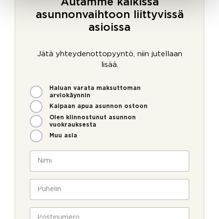
Autamme kaikissa
asunnonvaihtoon liittyvissä
asioissa
Jätä yhteydenottopyyntö, niin jutellaan
lisää.
M
Haluan varata maksuttoman
i
arviokäynnin
t
Kaipaan apua asunnon ostoon
e
Olen kiinnostunut asunnon
n
vuokrauksesta
v
Muu asia
o
i
N
m
i
m
m
e
i
P
o
*
u
l
h
l
e
P
a