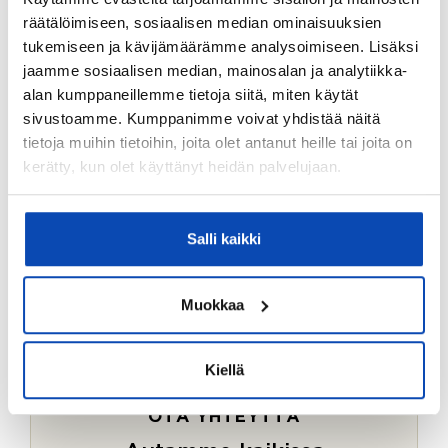
Ostotoimeksiantopalvelumme sopii myös esimerkiksi
räätälöimiseen, sosiaalisen median ominaisuuksien
sijoitus- ja vapaa-ajan asuntojen ostoon.
tukemiseen ja kävijämäärämme analysoimiseen. Lisäksi
jaamme sosiaalisen median, mainosalan ja analytiikka-
LUE LISÄÄ
alan kumppaneillemme tietoja siitä, miten käytät
sivustoamme. Kumppanimme voivat yhdistää näitä
tietoja muihin tietoihin, joita olet antanut heille tai joita on
kerätty, kun olet käyttänyt heidän palvelujaan.
Salli kaikki
Muokkaa
Kiellä
OTA YHTEYTTÄ