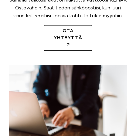
Samalla välittäjä aktivoi maksutta käyttöösi REMAX
Ostovahdin. Saat tiedon sähköpostiisi, kun juuri
sinun kriteereihisi sopivia kohteita tulee myyntiin.
OTA
YHTEYTTÄ