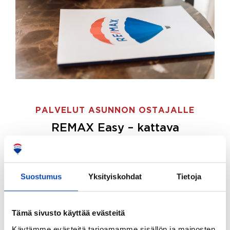
PALVELUT ASUNNON OSTAJALLE
REMAX Easy – kattava
palvelupaketti asunnon ostoon
REMAX Easy on palvelupakettimme asunnon
ostajille.
Tee ostotoimeksianto ja etsimme juuri
Suostumus
Yksityiskohdat
Tietoja
sinulle sopivan kodin, eikä sinun tarvitse nähdä
vaivaa sen löytämiseksi.
Tämä sivusto käyttää evästeitä
Hoidamme koko ostoprosessin puolestasi.
Käytämme evästeitä tarjoamamme sisällön ja mainosten