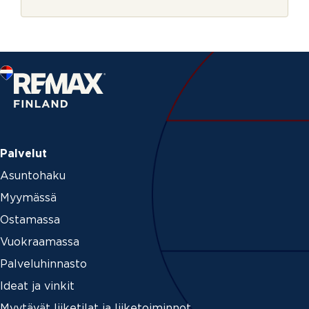
r
j
e
Palvelut
Asuntohaku
Myymässä
Ostamassa
Vuokraamassa
Palveluhinnasto
Ideat ja vinkit
Myytävät liiketilat ja liiketoiminnot