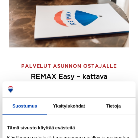
PALVELUT ASUNNON OSTAJALLE
REMAX Easy – kattava
palvelupaketti asunnon ostoon
REMAX Easy on palvelupakettimme asunnon
ostajille.
Tee ostotoimeksianto ja etsimme juuri
Suostumus
Yksityiskohdat
Tietoja
sinulle sopivan kodin, eikä sinun tarvitse nähdä
vaivaa sen löytämiseksi.
Tämä sivusto käyttää evästeitä
Hoidamme koko ostoprosessin puolestasi.
Käytämme evästeitä tarjoamamme sisällön ja mainosten