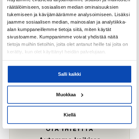
Ostotoimeksiantopalvelumme sopii myös esimerkiksi
räätälöimiseen, sosiaalisen median ominaisuuksien
sijoitus- ja vapaa-ajan asuntojen ostoon.
tukemiseen ja kävijämäärämme analysoimiseen. Lisäksi
jaamme sosiaalisen median, mainosalan ja analytiikka-
LUE LISÄÄ
alan kumppaneillemme tietoja siitä, miten käytät
sivustoamme. Kumppanimme voivat yhdistää näitä
tietoja muihin tietoihin, joita olet antanut heille tai joita on
kerätty, kun olet käyttänyt heidän palvelujaan.
Salli kaikki
Muokkaa
Kiellä
OTA YHTEYTTÄ