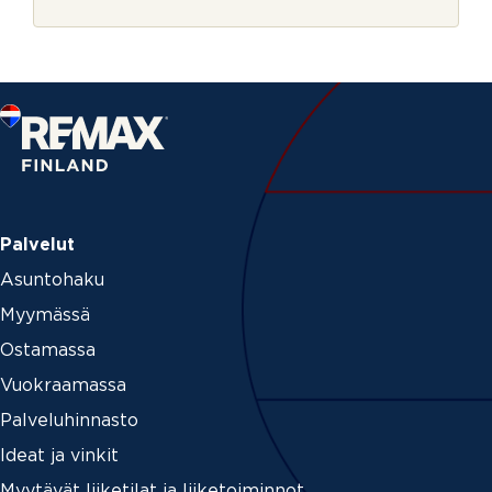
r
j
j
e
e
Palvelut
Asuntohaku
Myymässä
Ostamassa
Vuokraamassa
Palveluhinnasto
Ideat ja vinkit
Myytävät liiketilat ja liiketoiminnot