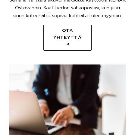
Samalla välittäjä aktivoi maksutta käyttöösi REMAX
Ostovahdin. Saat tiedon sähköpostiisi, kun juuri
sinun kriteereihisi sopivia kohteita tulee myyntiin.
OTA
YHTEYTTÄ