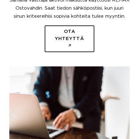
Samalla välittäjä aktivoi maksutta käyttöösi REMAX
Ostovahdin. Saat tiedon sähköpostiisi, kun juuri
sinun kriteereihisi sopivia kohteita tulee myyntiin.
OTA
YHTEYTTÄ