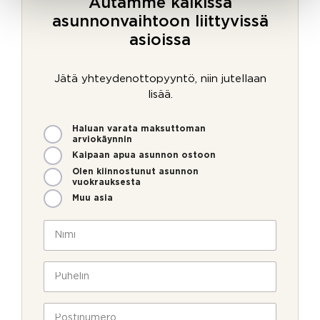
Autamme kaikissa
asunnonvaihtoon liittyvissä
asioissa
Jätä yhteydenottopyyntö, niin jutellaan
lisää.
M
Haluan varata maksuttoman
i
arviokäynnin
t
Kaipaan apua asunnon ostoon
e
Olen kiinnostunut asunnon
n
vuokrauksesta
v
Muu asia
o
*
i
N
a
m
i
g
m
m
e
e
i
P
n
o
*
u
t
l
h
_
l
e
P
e
a