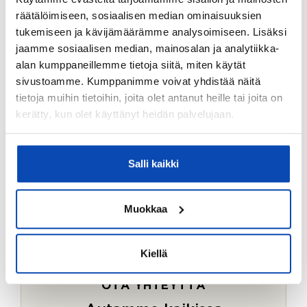
Ostotoimeksiantopalvelumme sopii myös esimerkiksi
räätälöimiseen, sosiaalisen median ominaisuuksien
sijoitus- ja vapaa-ajan asuntojen ostoon.
tukemiseen ja kävijämäärämme analysoimiseen. Lisäksi
jaamme sosiaalisen median, mainosalan ja analytiikka-
LUE LISÄÄ
alan kumppaneillemme tietoja siitä, miten käytät
sivustoamme. Kumppanimme voivat yhdistää näitä
tietoja muihin tietoihin, joita olet antanut heille tai joita on
kerätty, kun olet käyttänyt heidän palvelujaan.
Salli kaikki
Muokkaa
Kiellä
OTA YHTEYTTÄ