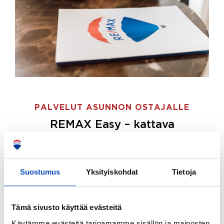
PALVELUT ASUNNON OSTAJALLE
REMAX Easy – kattava
palvelupaketti asunnon ostoon
REMAX Easy on palvelupakettimme asunnon
ostajille.
Tee ostotoimeksianto ja etsimme juuri
Suostumus
Yksityiskohdat
Tietoja
sinulle sopivan kodin, eikä sinun tarvitse nähdä
vaivaa sen löytämiseksi.
Tämä sivusto käyttää evästeitä
Hoidamme koko ostoprosessin puolestasi.
Käytämme evästeitä tarjoamamme sisällön ja mainosten