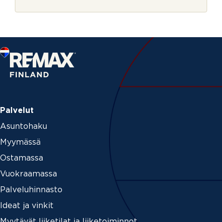
r
j
e
Palvelut
Asuntohaku
Myymässä
Ostamassa
Vuokraamassa
Palveluhinnasto
Ideat ja vinkit
Myytävät liiketilat ja liiketoiminnot