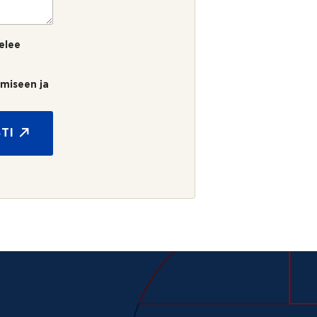
elee
umiseen ja
TI