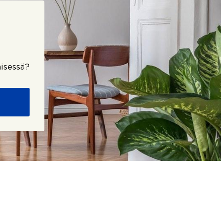
isessä?