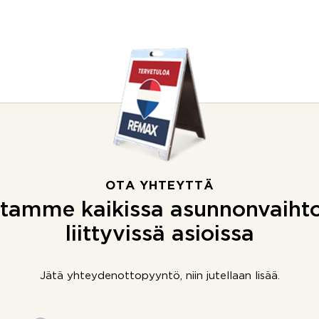
OTA YHTEYTTÄ
tamme kaikissa asunnonvaiht
liittyvissä asioissa
Jätä yhteydenottopyyntö, niin jutellaan lisää.