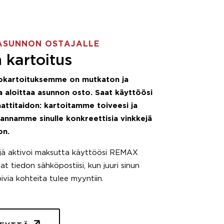
ASUNNON OSTAJALLE
 kartoitus
okartoituksemme on mutkaton ja
 aloittaa asunnon osto. Saat käyttöösi
attitaidon: kartoitamme toiveesi ja
 annamme sinulle konkreettisia vinkkejä
on.
äjä aktivoi maksutta käyttöösi REMAX
t tiedon sähköpostiisi, kun juuri sinun
pivia kohteita tulee myyntiin.