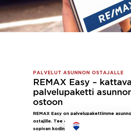
PALVELUT ASUNNON OSTAJALLE
REMAX Easy – kattav
palvelupaketti asunno
ostoon
REMAX Easy on palvelupakettimme asunn
ostajille.
Tee ostotoimeksianto ja etsimme j
sopivan kodin, eikä sinun tarvitse nähdä va