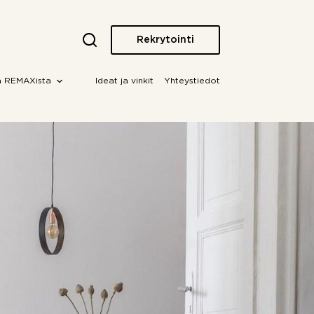
Rekrytointi
a REMAXista
Ideat ja vinkit
Yhteystiedot