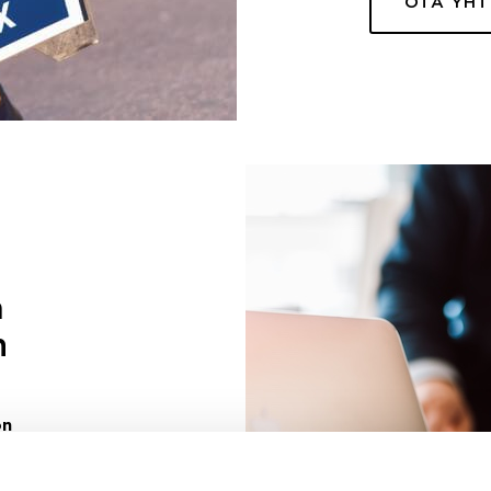
OTA YH
a
n
on
uuri sinulle
ivaa sen