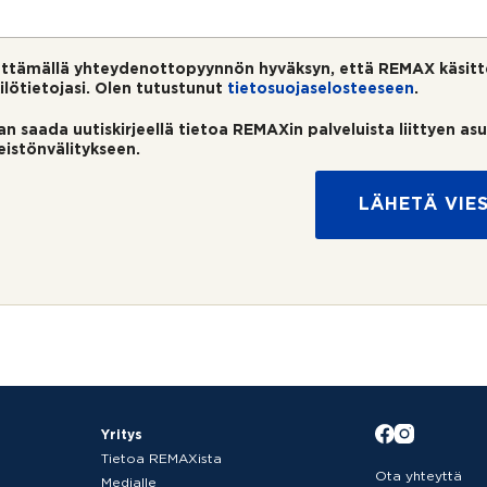
ttämällä yhteydenottopyynnön hyväksyn, että REMAX käsitt
ilötietojasi. Olen tutustunut
tietosuojaselosteeseen
.
an saada uutiskirjeellä tietoa REMAXin palveluista liittyen as
teistönvälitykseen.
LÄHETÄ VIES
Yritys
Tietoa REMAXista
Ota yhteyttä
Medialle