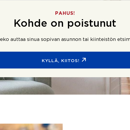
PAHUS!
Kohde on poistunut
ko auttaa sinua sopivan asunnon tai kiinteistön etsim
KYLLÄ, KIITOS!