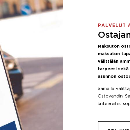
PALVELUT 
Ostajan
Maksuton ost
maksuton tapa
välittäjän amm
tarpeesi sekä
asunnon osto
Samalla välitt
Ostovahdin. Saa
kriteereihisi so