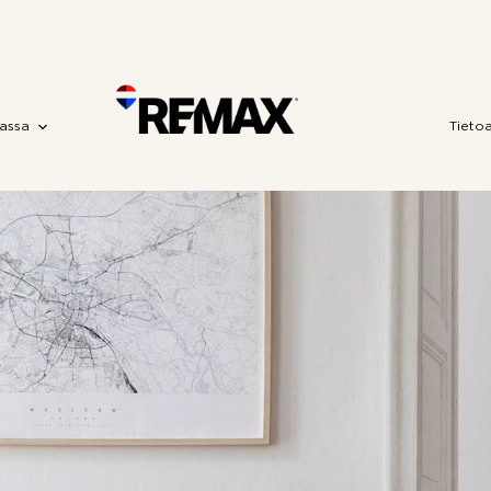
assa
Tieto