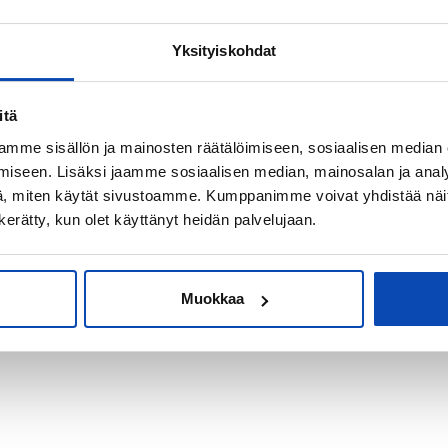
Yksityiskohdat
kiksi sijoitus-
itä
mme sisällön ja mainosten räätälöimiseen, sosiaalisen median
iseen. Lisäksi jaamme sosiaalisen median, mainosalan ja analy
, miten käytät sivustoamme. Kumppanimme voivat yhdistää näitä t
n kerätty, kun olet käyttänyt heidän palvelujaan.
Muokkaa