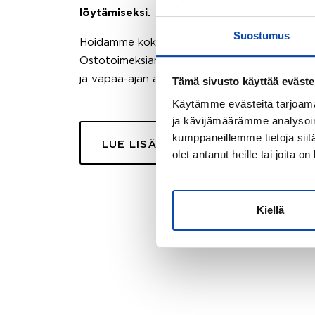
löytämiseksi.
Suostumus
Hoidamme koko ostoprosessin puolestasi.
Ostotoimeksiantopalvelumme sopii myös esimer
ja vapaa-ajan asuntojen ostoon.
Tämä sivusto käyttää eväste
Käytämme evästeitä tarjoama
ja kävijämäärämme analysoim
kumppaneillemme tietoja siitä
LUE LISÄÄ
olet antanut heille tai joita o
Kiellä