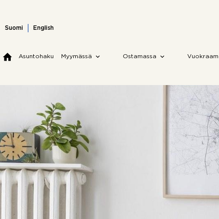
Skip
to
content
Suomi
English
Asuntohaku
Myymässä
Ostamassa
Vuokraam