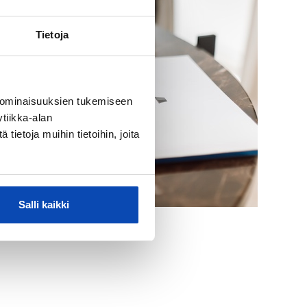
Tietoja
 ominaisuuksien tukemiseen
tiikka-alan
ietoja muihin tietoihin, joita
Salli kaikki