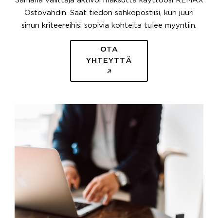
Samalla välittäjä aktivoi maksutta käyttöösi REMAX
Ostovahdin. Saat tiedon sähköpostiisi, kun juuri
sinun kriteereihisi sopivia kohteita tulee myyntiin.
OTA
YHTEYTTÄ