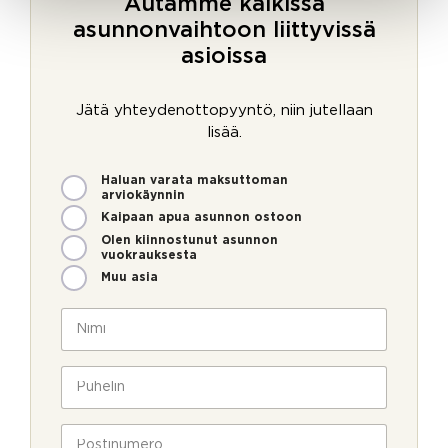
Autamme kaikissa
asunnonvaihtoon liittyvissä
asioissa
Jätä yhteydenottopyyntö, niin jutellaan
lisää.
M
Haluan varata maksuttoman
i
arviokäynnin
t
Kaipaan apua asunnon ostoon
e
Olen kiinnostunut asunnon
n
vuokrauksesta
v
Muu asia
o
i
N
m
i
m
m
e
i
P
o
*
u
l
h
l
e
P
a