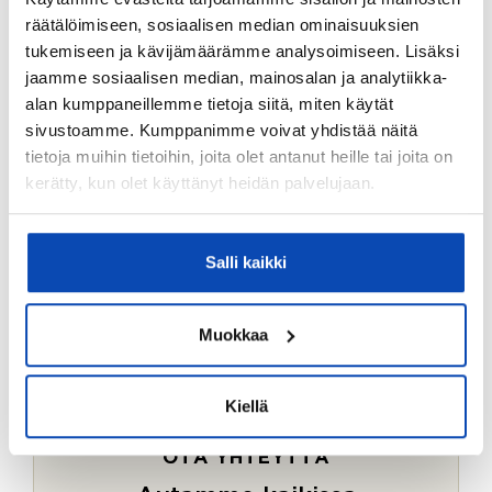
Ostotoimeksiantopalvelumme sopii myös esimerkiksi
räätälöimiseen, sosiaalisen median ominaisuuksien
sijoitus- ja vapaa-ajan asuntojen ostoon.
tukemiseen ja kävijämäärämme analysoimiseen. Lisäksi
jaamme sosiaalisen median, mainosalan ja analytiikka-
LUE LISÄÄ
alan kumppaneillemme tietoja siitä, miten käytät
sivustoamme. Kumppanimme voivat yhdistää näitä
tietoja muihin tietoihin, joita olet antanut heille tai joita on
kerätty, kun olet käyttänyt heidän palvelujaan.
Salli kaikki
Muokkaa
Kiellä
OTA YHTEYTTÄ