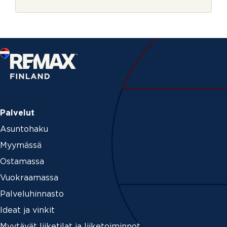
r
m
j
e
e
*
Palvelut
Asuntohaku
Myymässä
Ostamassa
Vuokraamassa
Palveluhinnasto
Ideat ja vinkit
Myytävät liiketilat ja liiketoiminnot