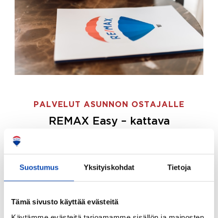
PALVELUT ASUNNON OSTAJALLE
REMAX Easy – kattava
palvelupaketti asunnon ostoon
REMAX Easy on palvelupakettimme asunnon
ostajille.
Tee ostotoimeksianto ja etsimme juuri
Suostumus
Yksityiskohdat
Tietoja
sinulle sopivan kodin, eikä sinun tarvitse nähdä
vaivaa sen löytämiseksi.
Tämä sivusto käyttää evästeitä
Hoidamme koko ostoprosessin puolestasi.
Käytämme evästeitä tarjoamamme sisällön ja mainosten