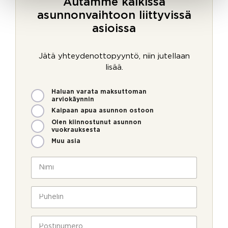
Autamme kaikissa
asunnonvaihtoon liittyvissä
asioissa
Jätä yhteydenottopyyntö, niin jutellaan
lisää.
M
Haluan varata maksuttoman
i
arviokäynnin
t
Kaipaan apua asunnon ostoon
e
Olen kiinnostunut asunnon
n
vuokrauksesta
v
Muu asia
o
i
N
m
i
m
m
e
i
P
o
*
u
l
h
l
e
P
a