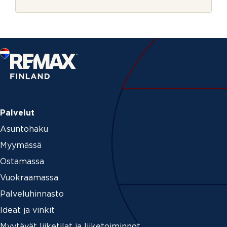
r
i
j
P
e
o
s
t
i
n
u
m
e
r
o
Palvelut
Asuntohaku
Myymässä
Ostamassa
Vuokraamassa
Palveluhinnasto
Ideat ja vinkit
Myytävät liiketilat ja liiketoiminnot