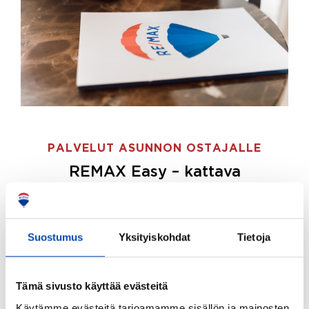
PALVELUT ASUNNON OSTAJALLE
REMAX Easy – kattava
palvelupaketti asunnon ostoon
REMAX Easy on palvelupakettimme asunnon
ostajille.
Tee ostotoimeksianto ja etsimme juuri
Suostumus
Yksityiskohdat
Tietoja
sinulle sopivan kodin, eikä sinun tarvitse nähdä
vaivaa sen löytämiseksi.
Tämä sivusto käyttää evästeitä
Hoidamme koko ostoprosessin puolestasi.
Käytämme evästeitä tarjoamamme sisällön ja mainosten