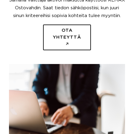
Samalla välittäjä aktivoi maksutta käyttöösi REMAX
Ostovahdin. Saat tiedon sähköpostiisi, kun juuri
sinun kriteereihisi sopivia kohteita tulee myyntiin.
OTA
YHTEYTTÄ