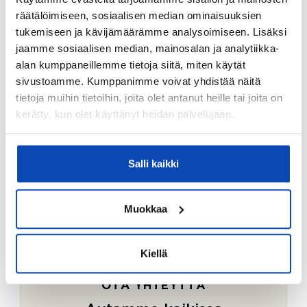
Ostotoimeksiantopalvelumme sopii myös esimerkiksi
räätälöimiseen, sosiaalisen median ominaisuuksien
sijoitus- ja vapaa-ajan asuntojen ostoon.
tukemiseen ja kävijämäärämme analysoimiseen. Lisäksi
jaamme sosiaalisen median, mainosalan ja analytiikka-
LUE LISÄÄ
alan kumppaneillemme tietoja siitä, miten käytät
sivustoamme. Kumppanimme voivat yhdistää näitä
tietoja muihin tietoihin, joita olet antanut heille tai joita on
kerätty, kun olet käyttänyt heidän palvelujaan.
Salli kaikki
Muokkaa
Kiellä
OTA YHTEYTTÄ