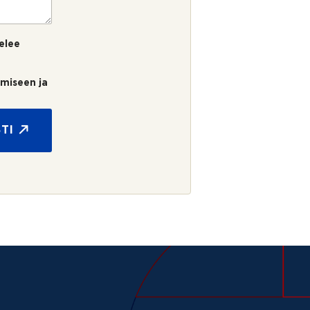
elee
umiseen ja
TI