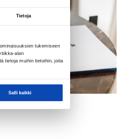
Tietoja
 ominaisuuksien tukemiseen
tiikka-alan
ietoja muihin tietoihin, joita
Salli kaikki