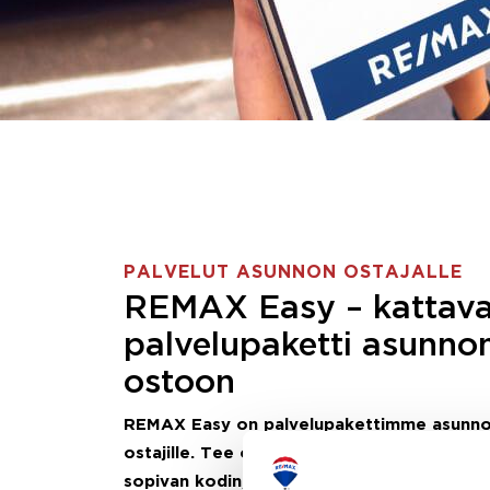
PALVELUT ASUNNON OSTAJALLE
REMAX Easy – kattav
palvelupaketti asunno
ostoon
REMAX Easy on palvelupakettimme asunn
ostajille.
Tee ostotoimeksianto ja etsimme j
sopivan kodin, eikä sinun tarvitse nähdä va