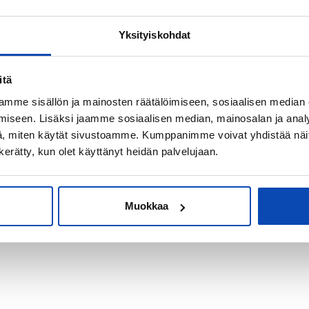
Yksityiskohdat
kiksi sijoitus-
itä
mme sisällön ja mainosten räätälöimiseen, sosiaalisen median
iseen. Lisäksi jaamme sosiaalisen median, mainosalan ja analy
, miten käytät sivustoamme. Kumppanimme voivat yhdistää näitä t
n kerätty, kun olet käyttänyt heidän palvelujaan.
Muokkaa