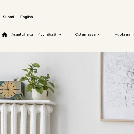
Skip
to
content
Suomi
English
Asuntohaku
Myymässä
Ostamassa
Vuokraam