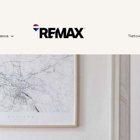
assa
Tieto