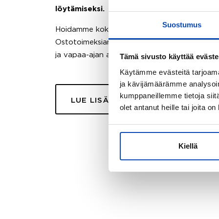
löytämiseksi.
Suostumus
Hoidamme koko ostoprosessin puolestasi.
Ostotoimeksiantopalvelumme sopii myös esimer
ja vapaa-ajan asuntojen ostoon.
Tämä sivusto käyttää eväste
Käytämme evästeitä tarjoama
ja kävijämäärämme analysoim
kumppaneillemme tietoja siitä
LUE LISÄÄ
olet antanut heille tai joita o
Kiellä