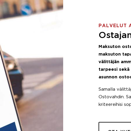
PALVELUT 
Ostajan
Maksuton ost
maksuton tapa
välittäjän amm
tarpeesi sekä
asunnon osto
Samalla välitt
Ostovahdin. Saa
kriteereihisi so