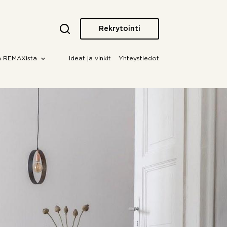
Rekrytointi
a REMAXista
Ideat ja vinkit
Yhteystiedot