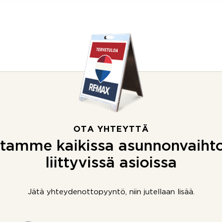
OTA YHTEYTTÄ
tamme kaikissa asunnonvaiht
liittyvissä asioissa
Jätä yhteydenottopyyntö, niin jutellaan lisää.