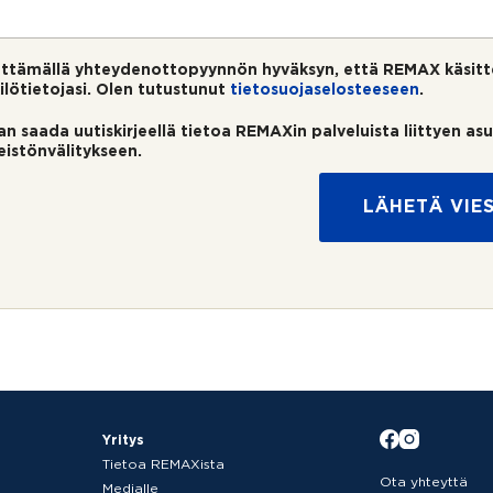
ttämällä yhteydenottopyynnön hyväksyn, että REMAX käsitt
ilötietojasi. Olen tutustunut
tietosuojaselosteeseen
.
an saada uutiskirjeellä tietoa REMAXin palveluista liittyen as
teistönvälitykseen.
LÄHETÄ VIES
Yritys
Tietoa REMAXista
Ota yhteyttä
Medialle