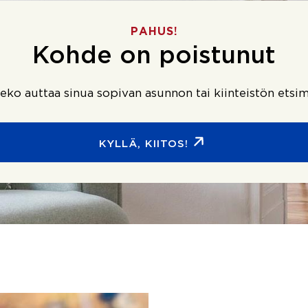
PAHUS!
Kohde on poistunut
ko auttaa sinua sopivan asunnon tai kiinteistön etsim
KYLLÄ, KIITOS!