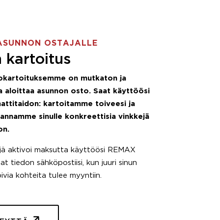
ASUNNON OSTAJALLE
 kartoitus
okartoituksemme on mutkaton ja
 aloittaa asunnon osto. Saat käyttöösi
attitaidon: kartoitamme toiveesi ja
 annamme sinulle konkreettisia vinkkejä
on.
äjä aktivoi maksutta käyttöösi REMAX
t tiedon sähköpostiisi, kun juuri sinun
pivia kohteita tulee myyntiin.