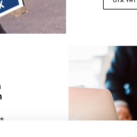
OTA YH
a
n
on
uuri sinulle
ivaa sen