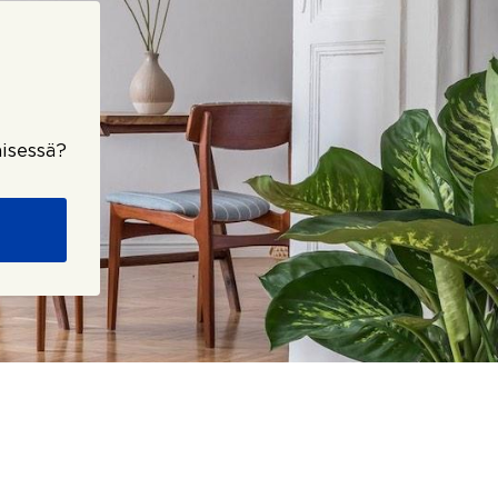
isessä?