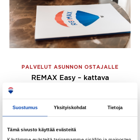
PALVELUT ASUNNON OSTAJALLE
REMAX Easy – kattava
palvelupaketti asunnon ostoon
REMAX Easy on palvelupakettimme asunnon
ostajille.
Tee ostotoimeksianto ja etsimme juuri
Suostumus
Yksityiskohdat
Tietoja
sinulle sopivan kodin, eikä sinun tarvitse nähdä
vaivaa sen löytämiseksi.
Tämä sivusto käyttää evästeitä
Hoidamme koko ostoprosessin puolestasi.
Käytämme evästeitä tarjoamamme sisällön ja mainosten