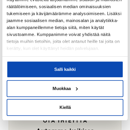
Ostotoimeksiantopalvelumme sopii myös esimerkiksi
räätälöimiseen, sosiaalisen median ominaisuuksien
sijoitus- ja vapaa-ajan asuntojen ostoon.
tukemiseen ja kävijämäärämme analysoimiseen. Lisäksi
jaamme sosiaalisen median, mainosalan ja analytiikka-
LUE LISÄÄ
alan kumppaneillemme tietoja siitä, miten käytät
sivustoamme. Kumppanimme voivat yhdistää näitä
tietoja muihin tietoihin, joita olet antanut heille tai joita on
kerätty, kun olet käyttänyt heidän palvelujaan.
Salli kaikki
Muokkaa
Kiellä
OTA YHTEYTTÄ