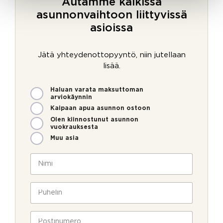
Autamme kaikissa
asunnonvaihtoon liittyvissä
asioissa
Jätä yhteydenottopyyntö, niin jutellaan
lisää.
M
Haluan varata maksuttoman
i
arviokäynnin
t
Kaipaan apua asunnon ostoon
e
Olen kiinnostunut asunnon
n
vuokrauksesta
v
Muu asia
o
i
N
m
i
m
m
e
i
P
o
*
u
l
h
l
e
P
a