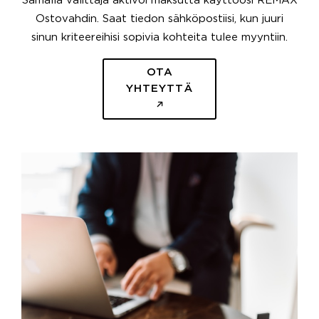
Samalla välittäjä aktivoi maksutta käyttöösi REMAX
Ostovahdin. Saat tiedon sähköpostiisi, kun juuri
sinun kriteereihisi sopivia kohteita tulee myyntiin.
OTA
YHTEYTTÄ