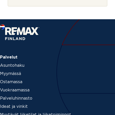
r
o
j
l
e
l
a
*
Palvelut
Asuntohaku
Myymässä
Ostamassa
Vuokraamassa
Palveluhinnasto
Ideat ja vinkit
Myytävät liiketilat ja liiketoiminnot