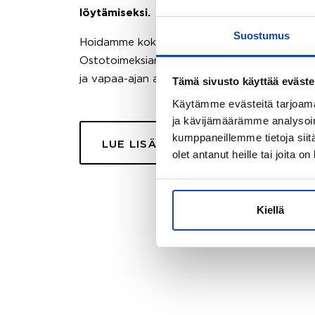
löytämiseksi.
Suostumus
Hoidamme koko ostoprosessin puolestasi.
Ostotoimeksiantopalvelumme sopii myös esimer
ja vapaa-ajan asuntojen ostoon.
Tämä sivusto käyttää eväste
Käytämme evästeitä tarjoama
ja kävijämäärämme analysoim
kumppaneillemme tietoja siitä
LUE LISÄÄ
olet antanut heille tai joita o
Kiellä