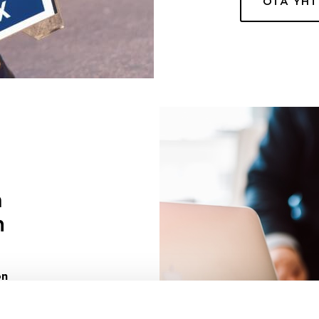
OTA YH
a
n
on
uuri sinulle
ivaa sen