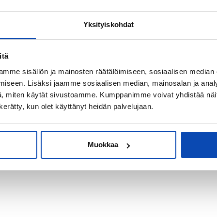
Yksityiskohdat
kiksi sijoitus-
itä
mme sisällön ja mainosten räätälöimiseen, sosiaalisen median
iseen. Lisäksi jaamme sosiaalisen median, mainosalan ja analy
, miten käytät sivustoamme. Kumppanimme voivat yhdistää näitä t
n kerätty, kun olet käyttänyt heidän palvelujaan.
Muokkaa