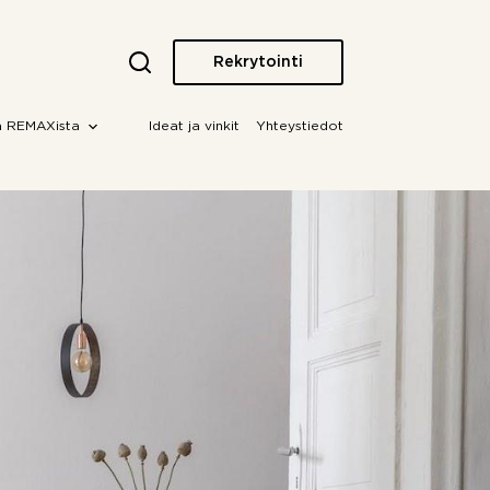
Rekrytointi
a REMAXista
Ideat ja vinkit
Yhteystiedot