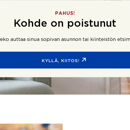
PAHUS!
Kohde on poistunut
ko auttaa sinua sopivan asunnon tai kiinteistön etsim
KYLLÄ, KIITOS!