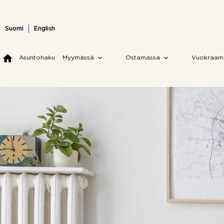
Skip
to
content
Suomi
English
Asuntohaku
Myymässä
Ostamassa
Vuokraam