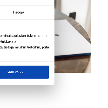
Tietoja
 ominaisuuksien tukemiseen
tiikka-alan
ietoja muihin tietoihin, joita
Salli kaikki