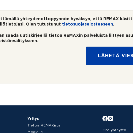
ttämällä yhteydenottopyynnön hyväksyn, että REMAX käsitt
ilötietojasi. Olen tutustunut
tietosuojaselosteeseen
.
an saada uutiskirjeellä tietoa REMAXin palveluista liittyen as
teistönvälitykseen.
LÄHETÄ VIES
Yritys
Tietoa REMAXista
Ota yhteyttä
Medialle