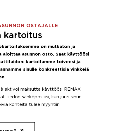
ASUNNON OSTAJALLE
 kartoitus
okartoituksemme on mutkaton ja
 aloittaa asunnon osto. Saat käyttöösi
attitaidon: kartoitamme toiveesi ja
 annamme sinulle konkreettisia vinkkejä
on.
äjä aktivoi maksutta käyttöösi REMAX
t tiedon sähköpostiisi, kun juuri sinun
pivia kohteita tulee myyntiin.