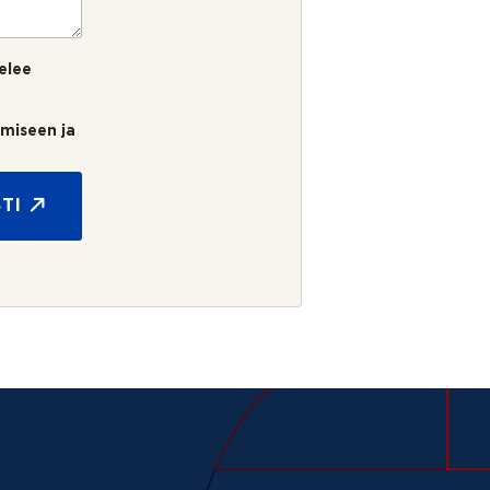
elee
umiseen ja
TI