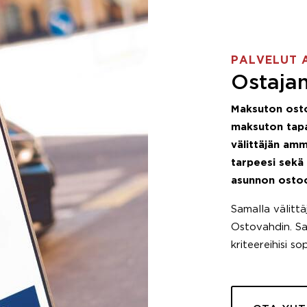
PALVELUT 
Ostajan
Maksuton ost
maksuton tapa
välittäjän amm
tarpeesi sekä
asunnon osto
Samalla välitt
Ostovahdin. Saa
kriteereihisi so