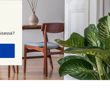
isessä?