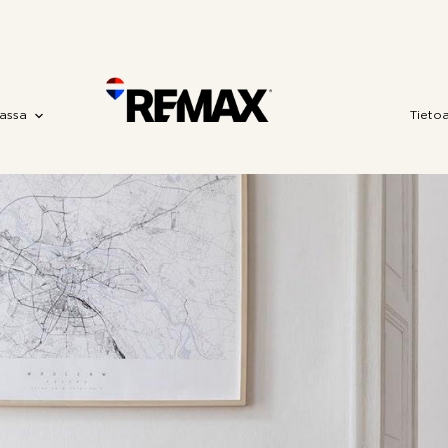
assa
Tieto