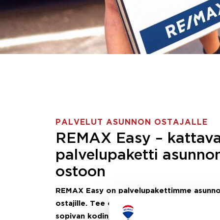
PALVELUT ASUNNON OSTAJALLE
REMAX Easy – kattav
palvelupaketti asunno
ostoon
REMAX Easy on palvelupakettimme asunn
ostajille.
Tee ostotoimeksianto ja etsimme j
sopivan kodin, eikä sinun tarvitse nähdä va