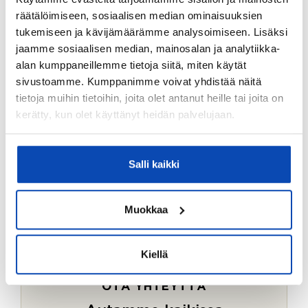
Ostotoimeksiantopalvelumme sopii myös esimerkiksi
räätälöimiseen, sosiaalisen median ominaisuuksien
sijoitus- ja vapaa-ajan asuntojen ostoon.
tukemiseen ja kävijämäärämme analysoimiseen. Lisäksi
jaamme sosiaalisen median, mainosalan ja analytiikka-
LUE LISÄÄ
alan kumppaneillemme tietoja siitä, miten käytät
sivustoamme. Kumppanimme voivat yhdistää näitä
tietoja muihin tietoihin, joita olet antanut heille tai joita on
kerätty, kun olet käyttänyt heidän palvelujaan.
Salli kaikki
Muokkaa
Kiellä
OTA YHTEYTTÄ