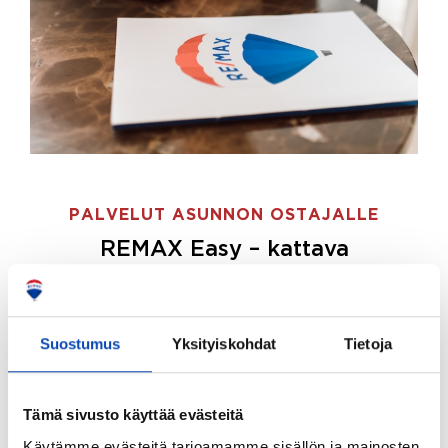
PALVELUT ASUNNON OSTAJALLE
REMAX Easy – kattava
palvelupaketti asunnon ostoon
REMAX Easy on palvelupakettimme asunnon
ostajille.
Tee ostotoimeksianto ja etsimme juuri
Suostumus
Yksityiskohdat
Tietoja
sinulle sopivan kodin, eikä sinun tarvitse nähdä
vaivaa sen löytämiseksi.
Tämä sivusto käyttää evästeitä
Hoidamme koko ostoprosessin puolestasi.
Käytämme evästeitä tarjoamamme sisällön ja mainosten