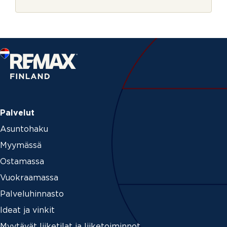
r
s
j
t
e
i
n
u
m
e
r
o
Palvelut
Asuntohaku
Myymässä
Ostamassa
Vuokraamassa
Palveluhinnasto
Ideat ja vinkit
Myytävät liiketilat ja liiketoiminnot