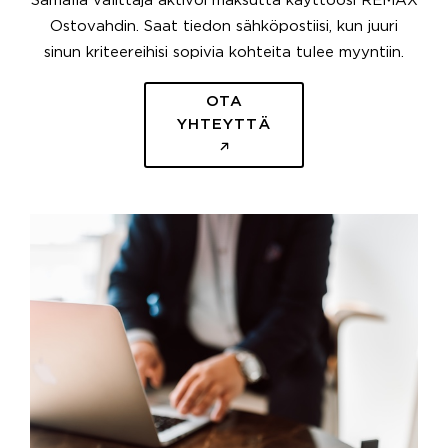
Samalla välittäjä aktivoi maksutta käyttöösi REMAX
Ostovahdin. Saat tiedon sähköpostiisi, kun juuri
sinun kriteereihisi sopivia kohteita tulee myyntiin.
OTA
YHTEYTTÄ