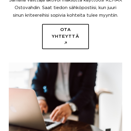
Samalla välittäjä aktivoi maksutta käyttöösi REMAX
Ostovahdin. Saat tiedon sähköpostiisi, kun juuri
sinun kriteereihisi sopivia kohteita tulee myyntiin.
OTA
YHTEYTTÄ