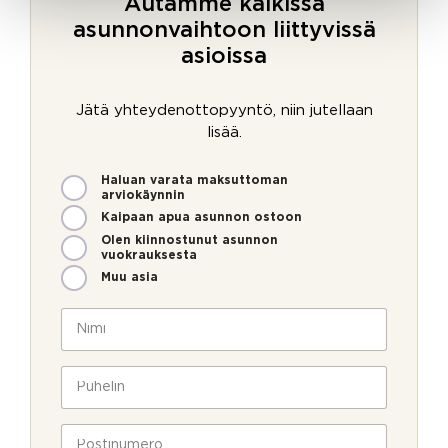
Autamme kaikissa
asunnonvaihtoon liittyvissä
asioissa
Jätä yhteydenottopyyntö, niin jutellaan
lisää.
M
Haluan varata maksuttoman
i
arviokäynnin
t
Kaipaan apua asunnon ostoon
e
Olen kiinnostunut asunnon
n
vuokrauksesta
v
Muu asia
o
i
N
m
i
m
m
e
i
P
o
*
u
l
h
l
e
P
a