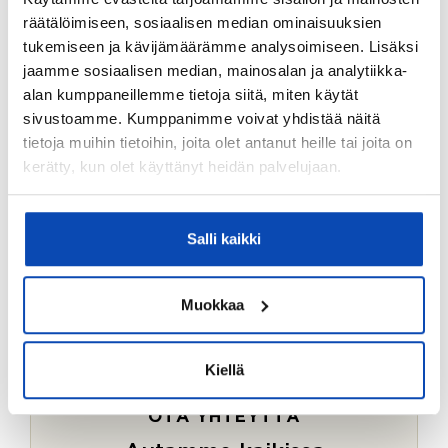
Ostotoimeksiantopalvelumme sopii myös esimerkiksi
räätälöimiseen, sosiaalisen median ominaisuuksien
sijoitus- ja vapaa-ajan asuntojen ostoon.
tukemiseen ja kävijämäärämme analysoimiseen. Lisäksi
jaamme sosiaalisen median, mainosalan ja analytiikka-
LUE LISÄÄ
alan kumppaneillemme tietoja siitä, miten käytät
sivustoamme. Kumppanimme voivat yhdistää näitä
tietoja muihin tietoihin, joita olet antanut heille tai joita on
kerätty, kun olet käyttänyt heidän palvelujaan.
Salli kaikki
Muokkaa
Kiellä
OTA YHTEYTTÄ