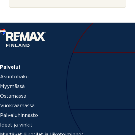
r
j
e
Palvelut
Asuntohaku
Myymässä
Ostamassa
Vuokraamassa
Palveluhinnasto
Ideat ja vinkit
Myytävät liiketilat ja liiketoiminnot