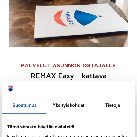
PALVELUT ASUNNON OSTAJALLE
REMAX Easy – kattava
palvelupaketti asunnon ostoon
REMAX Easy on palvelupakettimme asunnon
ostajille.
Tee ostotoimeksianto ja etsimme juuri
Suostumus
Yksityiskohdat
Tietoja
sinulle sopivan kodin, eikä sinun tarvitse nähdä
vaivaa sen löytämiseksi.
Tämä sivusto käyttää evästeitä
Hoidamme koko ostoprosessin puolestasi.
Käytämme evästeitä tarjoamamme sisällön ja mainosten