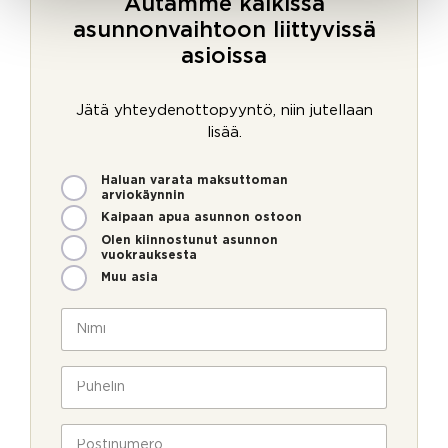
Autamme kaikissa
asunnonvaihtoon liittyvissä
asioissa
Jätä yhteydenottopyyntö, niin jutellaan
lisää.
M
Haluan varata maksuttoman
i
arviokäynnin
t
Kaipaan apua asunnon ostoon
e
Olen kiinnostunut asunnon
n
vuokrauksesta
v
Muu asia
o
i
N
m
i
m
m
e
i
P
o
*
u
l
h
l
e
P
a