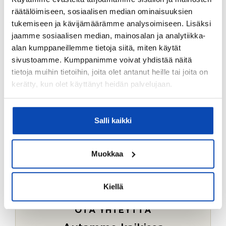
Ostotoimeksiantopalvelumme sopii myös esimerkiksi
räätälöimiseen, sosiaalisen median ominaisuuksien
sijoitus- ja vapaa-ajan asuntojen ostoon.
tukemiseen ja kävijämäärämme analysoimiseen. Lisäksi
jaamme sosiaalisen median, mainosalan ja analytiikka-
LUE LISÄÄ
alan kumppaneillemme tietoja siitä, miten käytät
sivustoamme. Kumppanimme voivat yhdistää näitä
tietoja muihin tietoihin, joita olet antanut heille tai joita on
kerätty, kun olet käyttänyt heidän palvelujaan.
Salli kaikki
Muokkaa
Kiellä
OTA YHTEYTTÄ