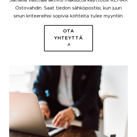
Samalla välittäjä aktivoi maksutta käyttöösi REMAX
Ostovahdin. Saat tiedon sähköpostiisi, kun juuri
sinun kriteereihisi sopivia kohteita tulee myyntiin.
OTA
YHTEYTTÄ