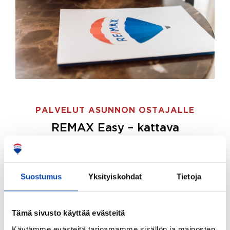
PALVELUT ASUNNON OSTAJALLE
REMAX Easy – kattava
palvelupaketti asunnon ostoon
REMAX Easy on palvelupakettimme asunnon
ostajille.
Tee ostotoimeksianto ja etsimme juuri
Suostumus
Yksityiskohdat
Tietoja
sinulle sopivan kodin, eikä sinun tarvitse nähdä
vaivaa sen löytämiseksi.
Tämä sivusto käyttää evästeitä
Hoidamme koko ostoprosessin puolestasi.
Käytämme evästeitä tarjoamamme sisällön ja mainosten