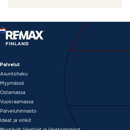
r
s
j
k
e
i
r
j
e
Palvelut
Asuntohaku
Myymässä
Ostamassa
Vuokraamassa
Palveluhinnasto
Ideat ja vinkit
Myytävät liiketilat ja liiketoiminnot