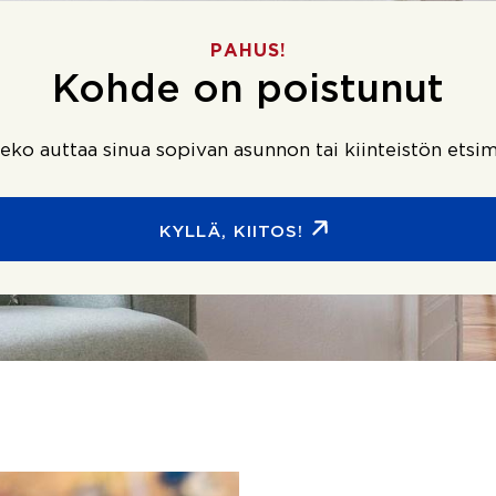
PAHUS!
Kohde on poistunut
ko auttaa sinua sopivan asunnon tai kiinteistön etsim
KYLLÄ, KIITOS!