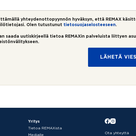
ttämällä yhteydenottopyynnön hyväksyn, että REMAX käsitt
ilötietojasi. Olen tutustunut
tietosuojaselosteeseen
.
an saada uutiskirjeellä tietoa REMAXin palveluista liittyen as
teistönvälitykseen.
LÄHETÄ VIES
Yritys
Tietoa REMAXista
Ota yhteyttä
Medialle