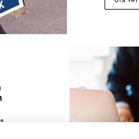
OTA YH
a
n
on
uuri sinulle
ivaa sen