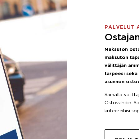
PALVELUT 
Ostajan
Maksuton ost
maksuton tapa
välittäjän amm
tarpeesi sekä
asunnon osto
Samalla välitt
Ostovahdin. Saa
kriteereihisi so