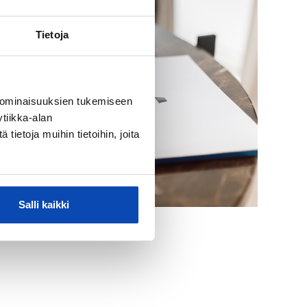
Tietoja
 ominaisuuksien tukemiseen
tiikka-alan
ietoja muihin tietoihin, joita
Salli kaikki