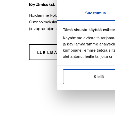
löytämiseksi.
Suostumus
Hoidamme koko ostoprosessin puolestasi.
Ostotoimeksiantopalvelumme sopii myös esimer
ja vapaa-ajan asuntojen ostoon.
Tämä sivusto käyttää eväste
Käytämme evästeitä tarjoama
ja kävijämäärämme analysoim
kumppaneillemme tietoja siitä
LUE LISÄÄ
olet antanut heille tai joita o
Kiellä