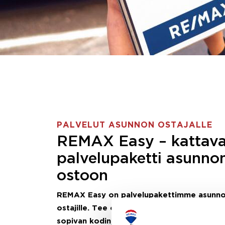
PALVELUT ASUNNON OSTAJALLE
REMAX Easy – kattav
palvelupaketti asunno
ostoon
REMAX Easy on palvelupakettimme asunn
ostajille.
Tee ostotoimeksianto ja etsimme j
sopivan kodin, eikä sinun tarvitse nähdä va