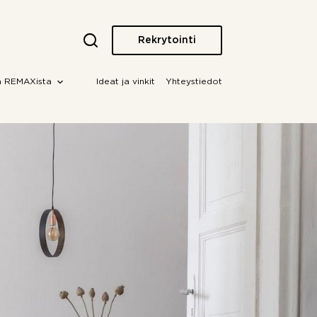
Rekrytointi
a REMAXista
Ideat ja vinkit
Yhteystiedot