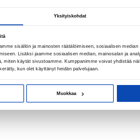
Yksityiskohdat
kiksi sijoitus-
itä
mme sisällön ja mainosten räätälöimiseen, sosiaalisen median
iseen. Lisäksi jaamme sosiaalisen median, mainosalan ja analy
, miten käytät sivustoamme. Kumppanimme voivat yhdistää näitä t
n kerätty, kun olet käyttänyt heidän palvelujaan.
Muokkaa