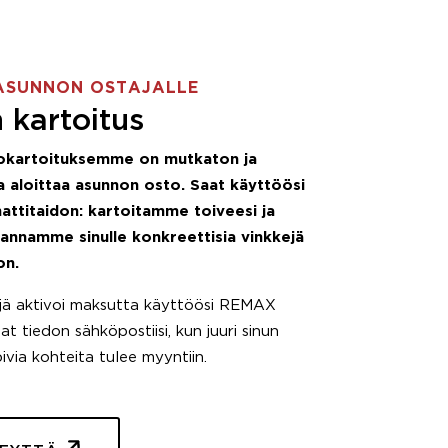
ASUNNON OSTAJALLE
 kartoitus
okartoituksemme on mutkaton ja
 aloittaa asunnon osto. Saat käyttöösi
attitaidon: kartoitamme toiveesi ja
 annamme sinulle konkreettisia vinkkejä
on.
äjä aktivoi maksutta käyttöösi REMAX
t tiedon sähköpostiisi, kun juuri sinun
pivia kohteita tulee myyntiin.