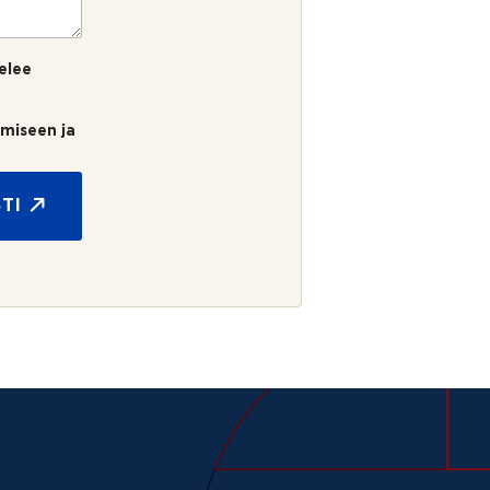
elee
umiseen ja
TI