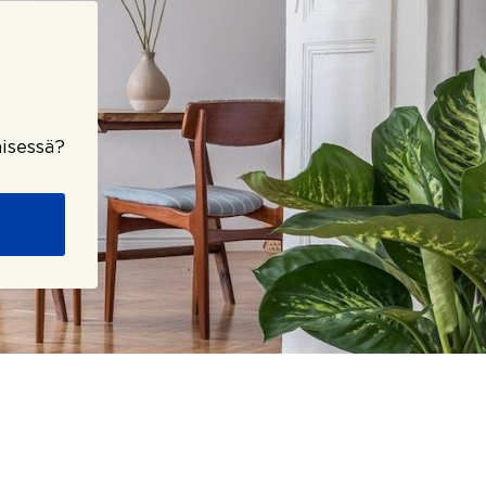
isessä?