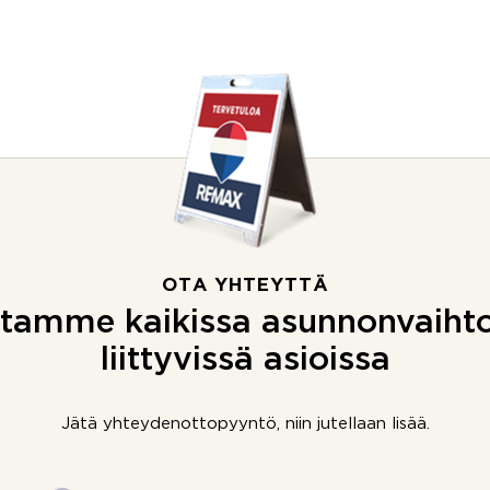
OTA YHTEYTTÄ
tamme kaikissa asunnonvaiht
liittyvissä asioissa
Jätä yhteydenottopyyntö, niin jutellaan lisää.