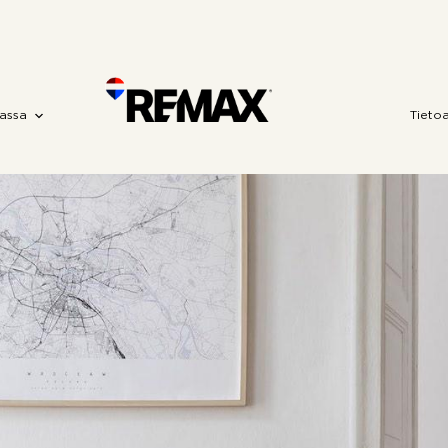
assa
Tieto