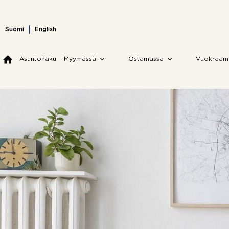
Skip
to
content
Suomi
English
Asuntohaku
Myymässä
Ostamassa
Vuokraam