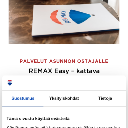
PALVELUT ASUNNON OSTAJALLE
REMAX Easy – kattava
palvelupaketti asunnon ostoon
REMAX Easy on palvelupakettimme asunnon
ostajille.
Tee ostotoimeksianto ja etsimme juuri
Suostumus
Yksityiskohdat
Tietoja
sinulle sopivan kodin, eikä sinun tarvitse nähdä
vaivaa sen löytämiseksi.
Tämä sivusto käyttää evästeitä
Hoidamme koko ostoprosessin puolestasi.
Käytämme evästeitä tarjoamamme sisällön ja mainosten