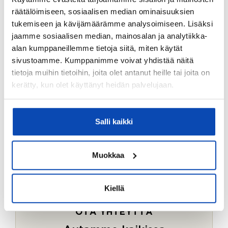
Ostotoimeksiantopalvelumme sopii myös esimerkiksi
räätälöimiseen, sosiaalisen median ominaisuuksien
sijoitus- ja vapaa-ajan asuntojen ostoon.
tukemiseen ja kävijämäärämme analysoimiseen. Lisäksi
jaamme sosiaalisen median, mainosalan ja analytiikka-
LUE LISÄÄ
alan kumppaneillemme tietoja siitä, miten käytät
sivustoamme. Kumppanimme voivat yhdistää näitä
tietoja muihin tietoihin, joita olet antanut heille tai joita on
kerätty, kun olet käyttänyt heidän palvelujaan.
Salli kaikki
Muokkaa
Kiellä
OTA YHTEYTTÄ