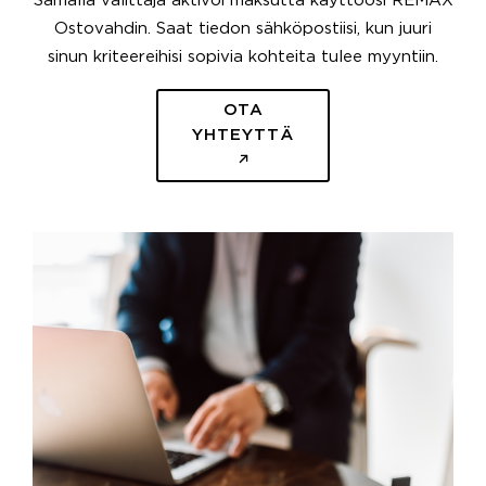
Samalla välittäjä aktivoi maksutta käyttöösi REMAX
Ostovahdin. Saat tiedon sähköpostiisi, kun juuri
sinun kriteereihisi sopivia kohteita tulee myyntiin.
OTA
YHTEYTTÄ