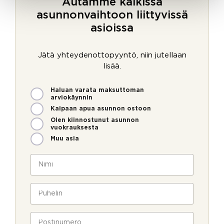
Autamme kaikissa
asunnonvaihtoon liittyvissä
asioissa
Jätä yhteydenottopyyntö, niin jutellaan
lisää.
M
Haluan varata maksuttoman
i
arviokäynnin
t
Kaipaan apua asunnon ostoon
e
Olen kiinnostunut asunnon
n
vuokrauksesta
v
Muu asia
o
i
N
m
i
m
m
e
i
P
o
*
u
l
h
l
e
P
a