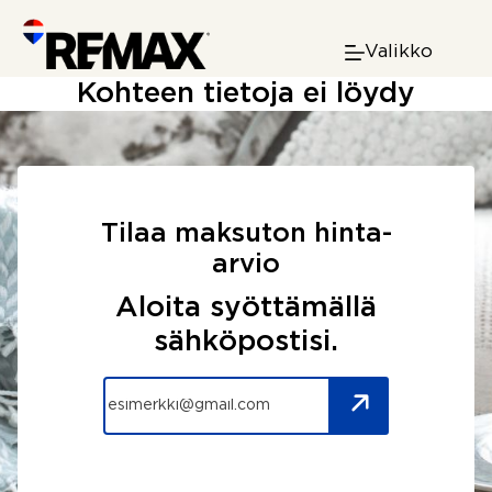
Skip
to
Valikko
content
Kohteen tietoja ei löydy
Tilaa maksuton hinta-
arvio
Aloita syöttämällä
sähköpostisi.