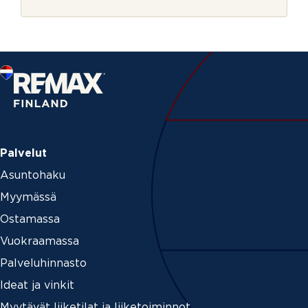
r
j
e
Palvelut
Asuntohaku
Myymässä
Ostamassa
Vuokraamassa
Palveluhinnasto
Ideat ja vinkit
Myytävät liiketilat ja liiketoiminnot