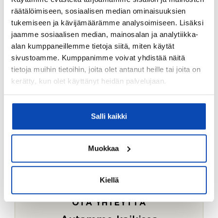
Ostotoimeksiantopalvelumme sopii myös esimerkiksi
räätälöimiseen, sosiaalisen median ominaisuuksien
sijoitus- ja vapaa-ajan asuntojen ostoon.
tukemiseen ja kävijämäärämme analysoimiseen. Lisäksi
jaamme sosiaalisen median, mainosalan ja analytiikka-
LUE LISÄÄ
alan kumppaneillemme tietoja siitä, miten käytät
sivustoamme. Kumppanimme voivat yhdistää näitä
tietoja muihin tietoihin, joita olet antanut heille tai joita on
kerätty, kun olet käyttänyt heidän palvelujaan.
Salli kaikki
Muokkaa
Kiellä
OTA YHTEYTTÄ