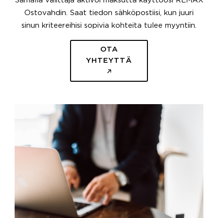
Samalla välittäjä aktivoi maksutta käyttöösi REMAX
Ostovahdin. Saat tiedon sähköpostiisi, kun juuri
sinun kriteereihisi sopivia kohteita tulee myyntiin.
OTA
YHTEYTTÄ