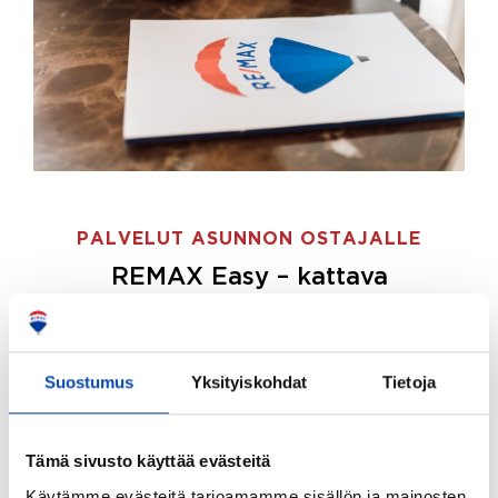
PALVELUT ASUNNON OSTAJALLE
REMAX Easy – kattava
palvelupaketti asunnon ostoon
REMAX Easy on palvelupakettimme asunnon
ostajille.
Tee ostotoimeksianto ja etsimme juuri
Suostumus
Yksityiskohdat
Tietoja
sinulle sopivan kodin, eikä sinun tarvitse nähdä
vaivaa sen löytämiseksi.
Tämä sivusto käyttää evästeitä
Hoidamme koko ostoprosessin puolestasi.
Käytämme evästeitä tarjoamamme sisällön ja mainosten