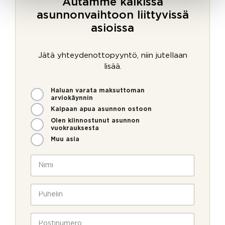
Autamme kaikissa
asunnonvaihtoon liittyvissä
asioissa
Jätä yhteydenottopyyntö, niin jutellaan
lisää.
M
Haluan varata maksuttoman
i
arviokäynnin
t
Kaipaan apua asunnon ostoon
e
Olen kiinnostunut asunnon
n
vuokrauksesta
v
Muu asia
o
i
N
m
i
m
m
e
i
P
o
*
u
l
h
l
e
P
a