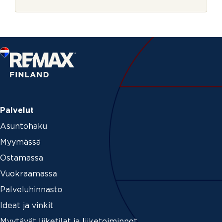
r
i
j
n
e
M
i
t
e
n
Palvelut
Asuntohaku
Myymässä
Ostamassa
Vuokraamassa
Palveluhinnasto
Ideat ja vinkit
Myytävät liiketilat ja liiketoiminnot