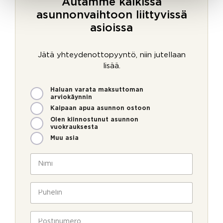
Autamme kaikissa
asunnonvaihtoon liittyvissä
asioissa
Jätä yhteydenottopyyntö, niin jutellaan
lisää.
M
Haluan varata maksuttoman
i
arviokäynnin
t
Kaipaan apua asunnon ostoon
e
Olen kiinnostunut asunnon
n
vuokrauksesta
v
Muu asia
o
i
N
m
i
m
m
e
i
P
o
*
u
l
h
l
e
P
a