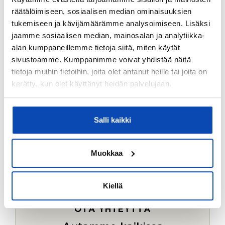
Ostotoimeksiantopalvelumme sopii myös esimerkiksi
räätälöimiseen, sosiaalisen median ominaisuuksien
sijoitus- ja vapaa-ajan asuntojen ostoon.
tukemiseen ja kävijämäärämme analysoimiseen. Lisäksi
jaamme sosiaalisen median, mainosalan ja analytiikka-
LUE LISÄÄ
alan kumppaneillemme tietoja siitä, miten käytät
sivustoamme. Kumppanimme voivat yhdistää näitä
tietoja muihin tietoihin, joita olet antanut heille tai joita on
kerätty, kun olet käyttänyt heidän palvelujaan.
Salli kaikki
Muokkaa
Kiellä
OTA YHTEYTTÄ