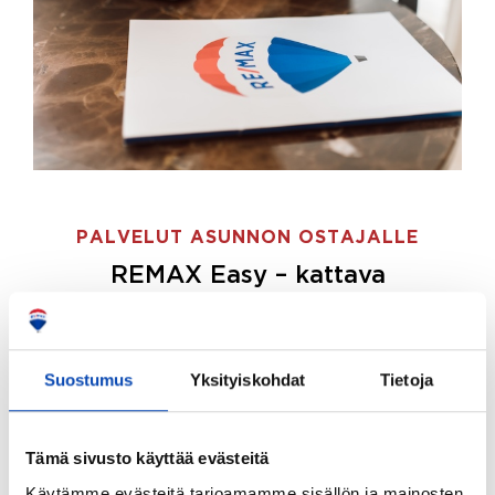
PALVELUT ASUNNON OSTAJALLE
REMAX Easy – kattava
palvelupaketti asunnon ostoon
REMAX Easy on palvelupakettimme asunnon
ostajille.
Tee ostotoimeksianto ja etsimme juuri
Suostumus
Yksityiskohdat
Tietoja
sinulle sopivan kodin, eikä sinun tarvitse nähdä
vaivaa sen löytämiseksi.
Tämä sivusto käyttää evästeitä
Hoidamme koko ostoprosessin puolestasi.
Käytämme evästeitä tarjoamamme sisällön ja mainosten