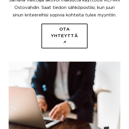
Samalla välittäjä aktivoi maksutta käyttöösi REMAX
Ostovahdin. Saat tiedon sähköpostiisi, kun juuri
sinun kriteereihisi sopivia kohteita tulee myyntiin.
OTA
YHTEYTTÄ