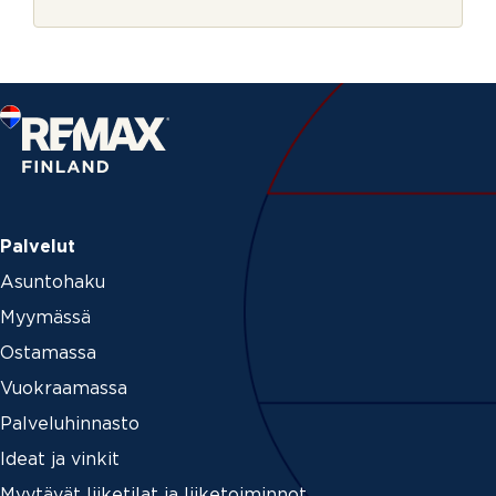
r
j
e
Palvelut
Asuntohaku
Myymässä
Ostamassa
Vuokraamassa
Palveluhinnasto
Ideat ja vinkit
Myytävät liiketilat ja liiketoiminnot