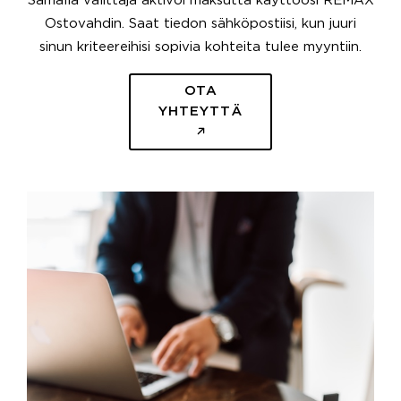
Samalla välittäjä aktivoi maksutta käyttöösi REMAX
Ostovahdin. Saat tiedon sähköpostiisi, kun juuri
sinun kriteereihisi sopivia kohteita tulee myyntiin.
OTA
YHTEYTTÄ