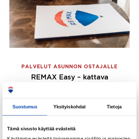
PALVELUT ASUNNON OSTAJALLE
REMAX Easy – kattava
palvelupaketti asunnon ostoon
REMAX Easy on palvelupakettimme asunnon
ostajille.
Tee ostotoimeksianto ja etsimme juuri
Suostumus
Yksityiskohdat
Tietoja
sinulle sopivan kodin, eikä sinun tarvitse nähdä
vaivaa sen löytämiseksi.
Tämä sivusto käyttää evästeitä
Hoidamme koko ostoprosessin puolestasi.
Käytämme evästeitä tarjoamamme sisällön ja mainosten