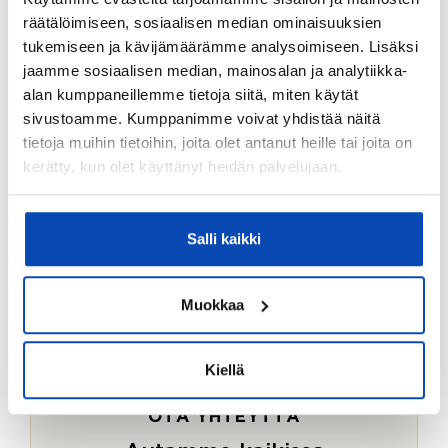
Ostotoimeksiantopalvelumme sopii myös esimerkiksi
räätälöimiseen, sosiaalisen median ominaisuuksien
sijoitus- ja vapaa-ajan asuntojen ostoon.
tukemiseen ja kävijämäärämme analysoimiseen. Lisäksi
jaamme sosiaalisen median, mainosalan ja analytiikka-
LUE LISÄÄ
alan kumppaneillemme tietoja siitä, miten käytät
sivustoamme. Kumppanimme voivat yhdistää näitä
tietoja muihin tietoihin, joita olet antanut heille tai joita on
kerätty, kun olet käyttänyt heidän palvelujaan.
Salli kaikki
Muokkaa
Kiellä
OTA YHTEYTTÄ