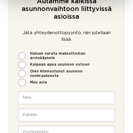
Autamme kaikissa
asunnonvaihtoon liittyvissä
asioissa
Jätä yhteydenottopyyntö, niin jutellaan
lisää.
M
Haluan varata maksuttoman
i
arviokäynnin
t
Kaipaan apua asunnon ostoon
e
Olen kiinnostunut asunnon
n
vuokrauksesta
v
Muu asia
o
i
N
m
i
m
m
e
i
P
o
*
u
l
h
l
e
P
a