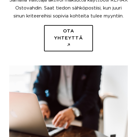
Samalla välittäjä aktivoi maksutta käyttöösi REMAX
Ostovahdin. Saat tiedon sähköpostiisi, kun juuri
sinun kriteereihisi sopivia kohteita tulee myyntiin.
OTA
YHTEYTTÄ