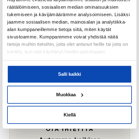
Ostotoimeksiantopalvelumme sopii myös esimerkiksi
räätälöimiseen, sosiaalisen median ominaisuuksien
sijoitus- ja vapaa-ajan asuntojen ostoon.
tukemiseen ja kävijämäärämme analysoimiseen. Lisäksi
jaamme sosiaalisen median, mainosalan ja analytiikka-
LUE LISÄÄ
alan kumppaneillemme tietoja siitä, miten käytät
sivustoamme. Kumppanimme voivat yhdistää näitä
tietoja muihin tietoihin, joita olet antanut heille tai joita on
kerätty, kun olet käyttänyt heidän palvelujaan.
Salli kaikki
Muokkaa
Kiellä
OTA YHTEYTTÄ