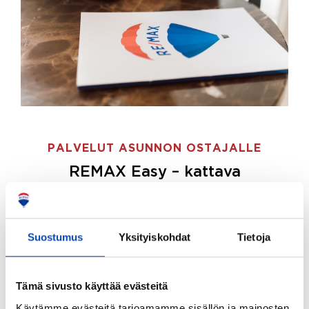
PALVELUT ASUNNON OSTAJALLE
REMAX Easy – kattava
palvelupaketti asunnon ostoon
REMAX Easy on palvelupakettimme asunnon
ostajille.
Tee ostotoimeksianto ja etsimme juuri
Suostumus
Yksityiskohdat
Tietoja
sinulle sopivan kodin, eikä sinun tarvitse nähdä
vaivaa sen löytämiseksi.
Tämä sivusto käyttää evästeitä
Hoidamme koko ostoprosessin puolestasi.
Käytämme evästeitä tarjoamamme sisällön ja mainosten