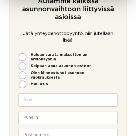
Autamme kaikissa
asunnonvaihtoon liittyvissä
asioissa
Jätä yhteydenottopyyntö, niin jutellaan
lisää.
M
Haluan varata maksuttoman
i
arviokäynnin
t
Kaipaan apua asunnon ostoon
e
Olen kiinnostunut asunnon
n
vuokrauksesta
v
Muu asia
o
i
N
m
i
m
m
e
i
P
o
*
u
l
h
l
e
P
a