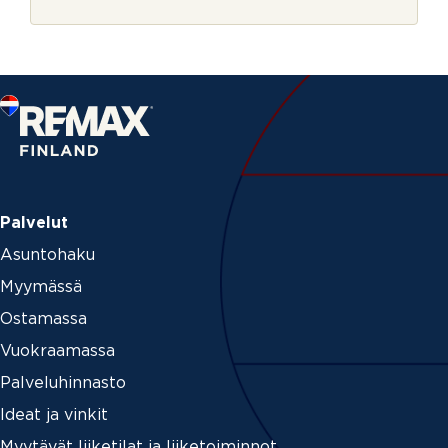
r
j
e
Palvelut
Asuntohaku
Myymässä
Ostamassa
Vuokraamassa
Palveluhinnasto
Ideat ja vinkit
Myytävät liiketilat ja liiketoiminnot