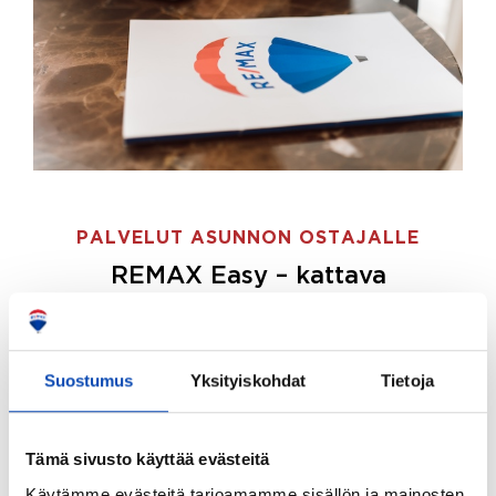
PALVELUT ASUNNON OSTAJALLE
REMAX Easy – kattava
palvelupaketti asunnon ostoon
REMAX Easy on palvelupakettimme asunnon
ostajille.
Tee ostotoimeksianto ja etsimme juuri
Suostumus
Yksityiskohdat
Tietoja
sinulle sopivan kodin, eikä sinun tarvitse nähdä
vaivaa sen löytämiseksi.
Tämä sivusto käyttää evästeitä
Hoidamme koko ostoprosessin puolestasi.
Käytämme evästeitä tarjoamamme sisällön ja mainosten