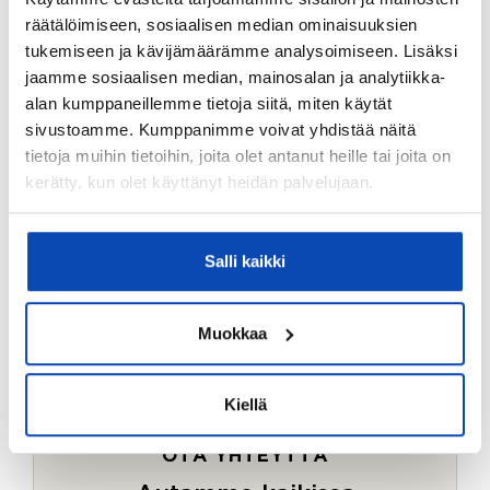
Ostotoimeksiantopalvelumme sopii myös esimerkiksi
räätälöimiseen, sosiaalisen median ominaisuuksien
sijoitus- ja vapaa-ajan asuntojen ostoon.
tukemiseen ja kävijämäärämme analysoimiseen. Lisäksi
jaamme sosiaalisen median, mainosalan ja analytiikka-
LUE LISÄÄ
alan kumppaneillemme tietoja siitä, miten käytät
sivustoamme. Kumppanimme voivat yhdistää näitä
tietoja muihin tietoihin, joita olet antanut heille tai joita on
kerätty, kun olet käyttänyt heidän palvelujaan.
Salli kaikki
Muokkaa
Kiellä
OTA YHTEYTTÄ