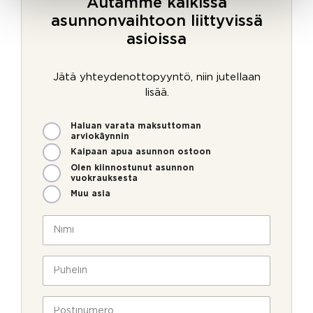
Autamme kaikissa
asunnonvaihtoon liittyvissä
asioissa
Jätä yhteydenottopyyntö, niin jutellaan
lisää.
M
Haluan varata maksuttoman
i
arviokäynnin
t
Kaipaan apua asunnon ostoon
e
Olen kiinnostunut asunnon
n
vuokrauksesta
v
Muu asia
o
i
N
m
i
m
m
e
i
P
o
*
u
l
h
l
e
P
a