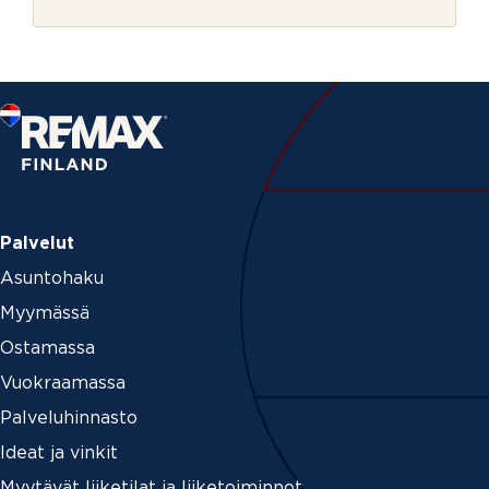
r
j
e
Palvelut
Asuntohaku
Myymässä
Ostamassa
Vuokraamassa
Palveluhinnasto
Ideat ja vinkit
Myytävät liiketilat ja liiketoiminnot