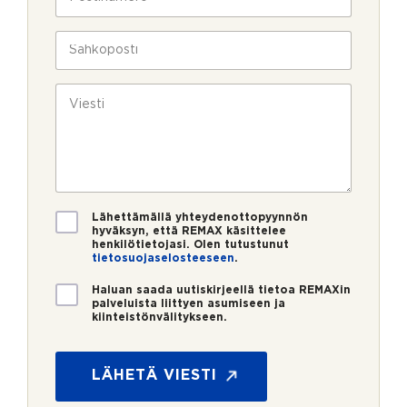
l
o
a
i
s
v
n
t
S
u
*
i
ä
k
n
h
s
u
k
V
i
m
ö
i
e
p
e
r
o
s
o
s
t
*
t
i
i
*
V
Lähettämällä yhteydenottopyynnön
a
hyväksyn, että REMAX käsittelee
henkilötietojasi. Olen tutustunut
h
tietosuojaselosteeseen
.
v
i
U
Haluan saada uutiskirjeellä tietoa REMAXin
s
u
palveluista liittyen asumiseen ja
t
kiinteistönvälitykseen.
t
*
u
i
s
s
*
k
LÄHETÄ VIESTI
i