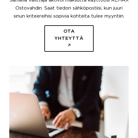
Samalla välittäjä aktivoi maksutta käyttöösi REMAX
Ostovahdin. Saat tiedon sähköpostiisi, kun juuri
sinun kriteereihisi sopivia kohteita tulee myyntiin.
OTA
YHTEYTTÄ