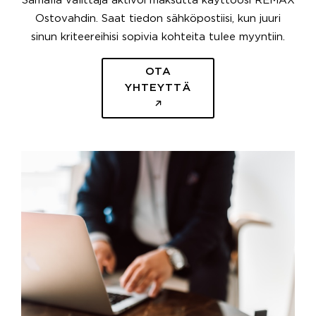
Samalla välittäjä aktivoi maksutta käyttöösi REMAX
Ostovahdin. Saat tiedon sähköpostiisi, kun juuri
sinun kriteereihisi sopivia kohteita tulee myyntiin.
OTA
YHTEYTTÄ