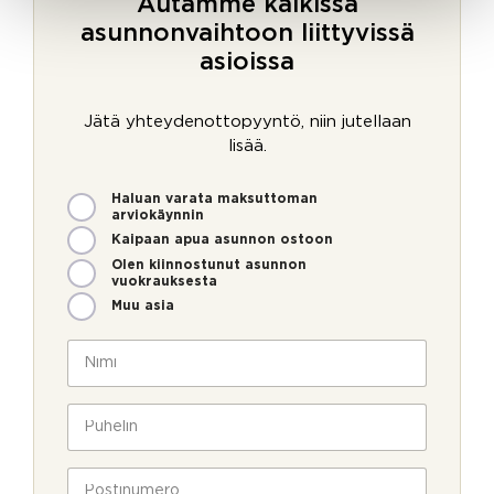
Autamme kaikissa
asunnonvaihtoon liittyvissä
asioissa
Jätä yhteydenottopyyntö, niin jutellaan
lisää.
M
Haluan varata maksuttoman
i
arviokäynnin
t
Kaipaan apua asunnon ostoon
e
Olen kiinnostunut asunnon
n
vuokrauksesta
v
Muu asia
o
i
N
m
i
m
m
u
e
i
P
t
o
*
u
m
l
h
_
l
e
P
s
a