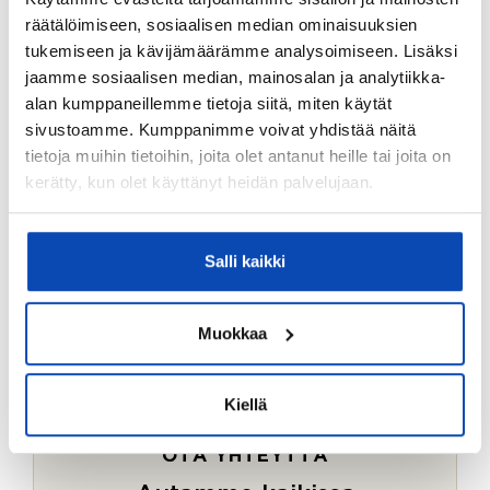
Ostotoimeksiantopalvelumme sopii myös esimerkiksi
räätälöimiseen, sosiaalisen median ominaisuuksien
sijoitus- ja vapaa-ajan asuntojen ostoon.
tukemiseen ja kävijämäärämme analysoimiseen. Lisäksi
jaamme sosiaalisen median, mainosalan ja analytiikka-
LUE LISÄÄ
alan kumppaneillemme tietoja siitä, miten käytät
sivustoamme. Kumppanimme voivat yhdistää näitä
tietoja muihin tietoihin, joita olet antanut heille tai joita on
kerätty, kun olet käyttänyt heidän palvelujaan.
Salli kaikki
Muokkaa
Kiellä
OTA YHTEYTTÄ