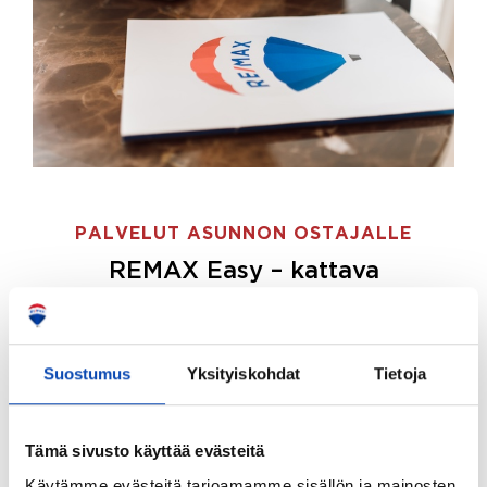
PALVELUT ASUNNON OSTAJALLE
REMAX Easy – kattava
palvelupaketti asunnon ostoon
REMAX Easy on palvelupakettimme asunnon
ostajille.
Tee ostotoimeksianto ja etsimme juuri
Suostumus
Yksityiskohdat
Tietoja
sinulle sopivan kodin, eikä sinun tarvitse nähdä
vaivaa sen löytämiseksi.
Tämä sivusto käyttää evästeitä
Hoidamme koko ostoprosessin puolestasi.
Käytämme evästeitä tarjoamamme sisällön ja mainosten