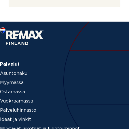
r
j
e
Palvelut
Asuntohaku
Myymässä
Ostamassa
Vuokraamassa
Palveluhinnasto
Ideat ja vinkit
Myytävät liiketilat ja liiketoiminnot