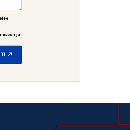
elee
umiseen ja
TI