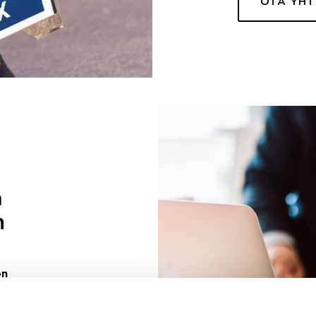
OTA YH
a
n
on
uuri sinulle
ivaa sen