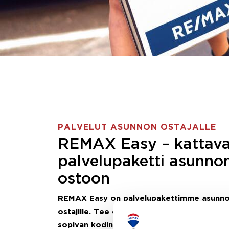
PALVELUT ASUNNON OSTAJALLE
REMAX Easy – kattav
palvelupaketti asunno
ostoon
REMAX Easy on palvelupakettimme asunn
ostajille.
Tee ostotoimeksianto ja etsimme j
sopivan kodin, eikä sinun tarvitse nähdä va