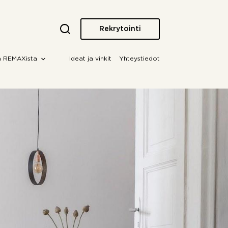
Rekrytointi
a REMAXista
Ideat ja vinkit
Yhteystiedot