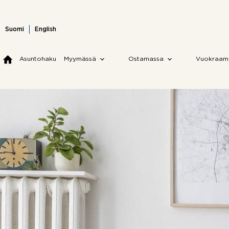
Skip
to
content
Suomi
English
Asuntohaku
Myymässä
Ostamassa
Vuokraam