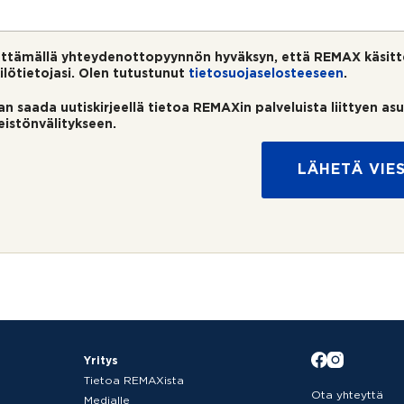
ttämällä yhteydenottopyynnön hyväksyn, että REMAX käsitt
ilötietojasi. Olen tutustunut
tietosuojaselosteeseen
.
an saada uutiskirjeellä tietoa REMAXin palveluista liittyen as
teistönvälitykseen.
LÄHETÄ VIES
Yritys
Tietoa REMAXista
Ota yhteyttä
Medialle