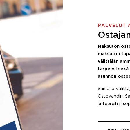
PALVELUT 
Ostajan
Maksuton ost
maksuton tapa
välittäjän amm
tarpeesi sekä
asunnon osto
Samalla välitt
Ostovahdin. Saa
kriteereihisi so