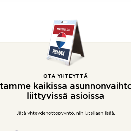
OTA YHTEYTTÄ
tamme kaikissa asunnonvaiht
liittyvissä asioissa
Jätä yhteydenottopyyntö, niin jutellaan lisää.