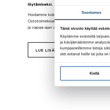
löytämiseksi.
Suostumus
Hoidamme koko ostoprosessin puolestasi.
Ostotoimeksiantopalvelumme sopii myös esimer
ja vapaa-ajan asuntojen ostoon.
Tämä sivusto käyttää eväste
Käytämme evästeitä tarjoama
ja kävijämäärämme analysoim
kumppaneillemme tietoja siitä
LUE LISÄÄ
olet antanut heille tai joita o
Kiellä