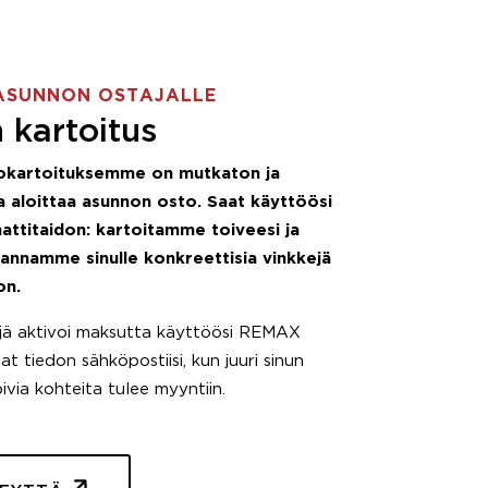
ASUNNON OSTAJALLE
 kartoitus
okartoituksemme on mutkaton ja
 aloittaa asunnon osto. Saat käyttöösi
attitaidon: kartoitamme toiveesi ja
 annamme sinulle konkreettisia vinkkejä
on.
äjä aktivoi maksutta käyttöösi REMAX
t tiedon sähköpostiisi, kun juuri sinun
pivia kohteita tulee myyntiin.