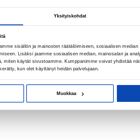
Yksityiskohdat
kiksi sijoitus-
itä
mme sisällön ja mainosten räätälöimiseen, sosiaalisen median
iseen. Lisäksi jaamme sosiaalisen median, mainosalan ja analy
, miten käytät sivustoamme. Kumppanimme voivat yhdistää näitä t
n kerätty, kun olet käyttänyt heidän palvelujaan.
Muokkaa