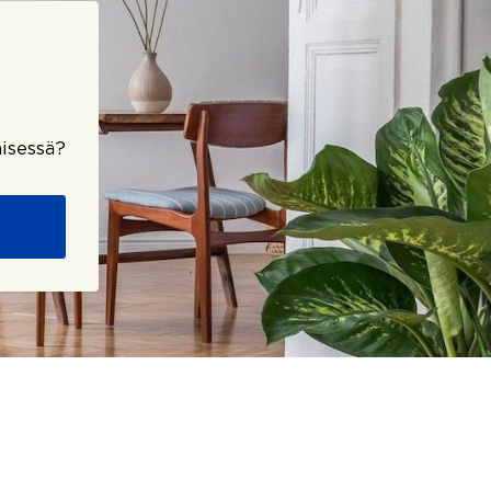
isessä?