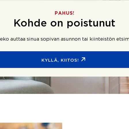
PAHUS!
Kohde on poistunut
ko auttaa sinua sopivan asunnon tai kiinteistön etsim
KYLLÄ, KIITOS!