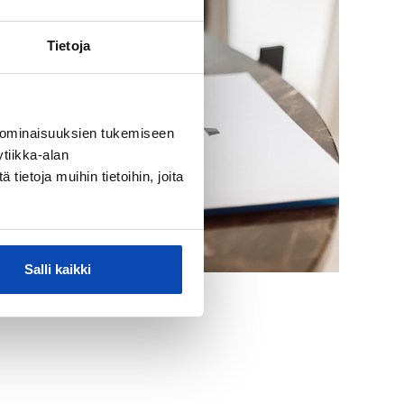
Tietoja
 ominaisuuksien tukemiseen
tiikka-alan
ietoja muihin tietoihin, joita
Salli kaikki