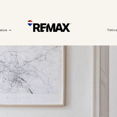
assa
Tieto