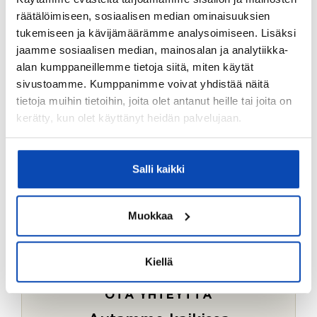
Ostotoimeksiantopalvelumme sopii myös esimerkiksi
räätälöimiseen, sosiaalisen median ominaisuuksien
sijoitus- ja vapaa-ajan asuntojen ostoon.
tukemiseen ja kävijämäärämme analysoimiseen. Lisäksi
jaamme sosiaalisen median, mainosalan ja analytiikka-
LUE LISÄÄ
alan kumppaneillemme tietoja siitä, miten käytät
sivustoamme. Kumppanimme voivat yhdistää näitä
tietoja muihin tietoihin, joita olet antanut heille tai joita on
kerätty, kun olet käyttänyt heidän palvelujaan.
Salli kaikki
Muokkaa
Kiellä
OTA YHTEYTTÄ