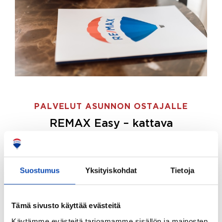
PALVELUT ASUNNON OSTAJALLE
REMAX Easy – kattava
palvelupaketti asunnon ostoon
REMAX Easy on palvelupakettimme asunnon
ostajille.
Tee ostotoimeksianto ja etsimme juuri
Suostumus
Yksityiskohdat
Tietoja
sinulle sopivan kodin, eikä sinun tarvitse nähdä
vaivaa sen löytämiseksi.
Tämä sivusto käyttää evästeitä
Hoidamme koko ostoprosessin puolestasi.
Käytämme evästeitä tarjoamamme sisällön ja mainosten