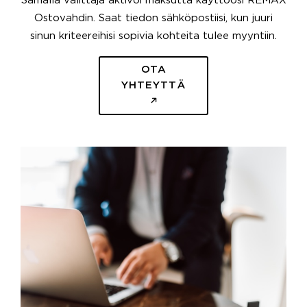
Samalla välittäjä aktivoi maksutta käyttöösi REMAX
Ostovahdin. Saat tiedon sähköpostiisi, kun juuri
sinun kriteereihisi sopivia kohteita tulee myyntiin.
OTA
YHTEYTTÄ