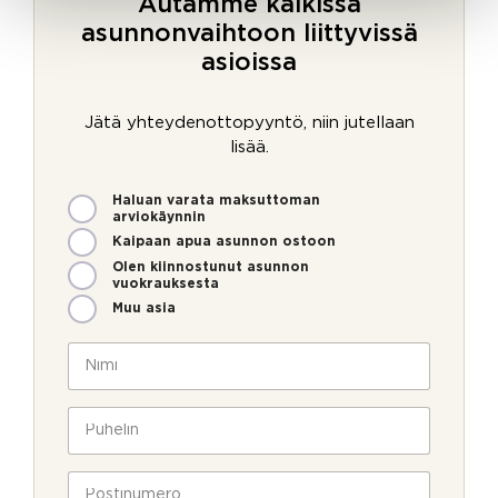
Autamme kaikissa
asunnonvaihtoon liittyvissä
asioissa
Jätä yhteydenottopyyntö, niin jutellaan
lisää.
M
Haluan varata maksuttoman
i
arviokäynnin
t
Kaipaan apua asunnon ostoon
e
Olen kiinnostunut asunnon
n
vuokrauksesta
v
Muu asia
o
i
N
m
i
m
m
e
i
P
o
*
u
l
h
V
l
e
P
i
a