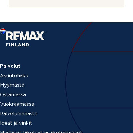
r
j
e
Palvelut
Asuntohaku
Myymässä
Ostamassa
Vuokraamassa
Palveluhinnasto
Ideat ja vinkit
Myytävät liiketilat ja liiketoiminnot