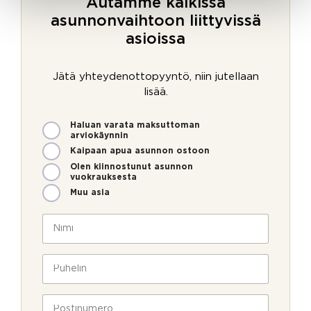
Autamme kaikissa
asunnonvaihtoon liittyvissä
asioissa
Jätä yhteydenottopyyntö, niin jutellaan
lisää.
M
P
Haluan varata maksuttoman
i
u
arviokäynnin
t
h
Kaipaan apua asunnon ostoon
e
e
Olen kiinnostunut asunnon
n
l
vuokrauksesta
v
i
Muu asia
o
n
i
S
N
m
ä
i
m
h
m
e
k
i
P
o
ö
*
u
l
p
h
l
o
e
P
a
s