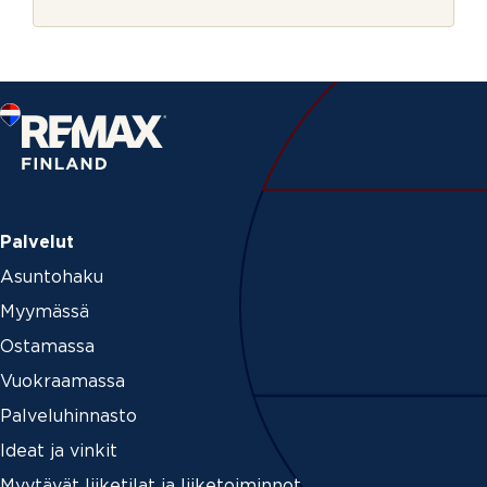
r
j
e
Palvelut
Asuntohaku
Myymässä
Ostamassa
Vuokraamassa
Palveluhinnasto
Ideat ja vinkit
Myytävät liiketilat ja liiketoiminnot