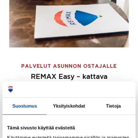
PALVELUT ASUNNON OSTAJALLE
REMAX Easy – kattava
palvelupaketti asunnon ostoon
REMAX Easy on palvelupakettimme asunnon
ostajille.
Tee ostotoimeksianto ja etsimme juuri
Suostumus
Yksityiskohdat
Tietoja
sinulle sopivan kodin, eikä sinun tarvitse nähdä
vaivaa sen löytämiseksi.
Tämä sivusto käyttää evästeitä
Hoidamme koko ostoprosessin puolestasi.
Käytämme evästeitä tarjoamamme sisällön ja mainosten