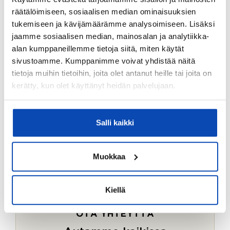
Ostotoimeksiantopalvelumme sopii myös esimerkiksi
räätälöimiseen, sosiaalisen median ominaisuuksien
sijoitus- ja vapaa-ajan asuntojen ostoon.
tukemiseen ja kävijämäärämme analysoimiseen. Lisäksi
jaamme sosiaalisen median, mainosalan ja analytiikka-
LUE LISÄÄ
alan kumppaneillemme tietoja siitä, miten käytät
sivustoamme. Kumppanimme voivat yhdistää näitä
tietoja muihin tietoihin, joita olet antanut heille tai joita on
kerätty, kun olet käyttänyt heidän palvelujaan.
Salli kaikki
Muokkaa
Kiellä
OTA YHTEYTTÄ