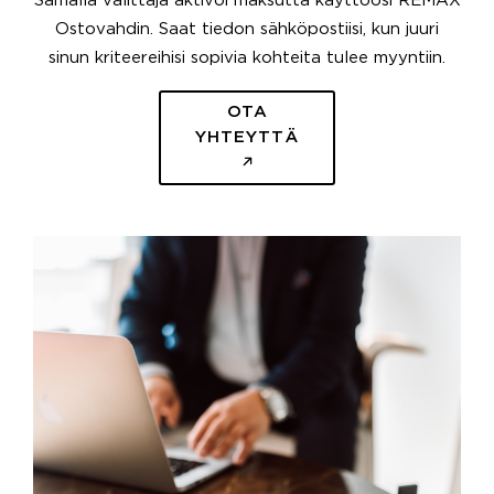
Samalla välittäjä aktivoi maksutta käyttöösi REMAX
Ostovahdin. Saat tiedon sähköpostiisi, kun juuri
sinun kriteereihisi sopivia kohteita tulee myyntiin.
OTA
YHTEYTTÄ