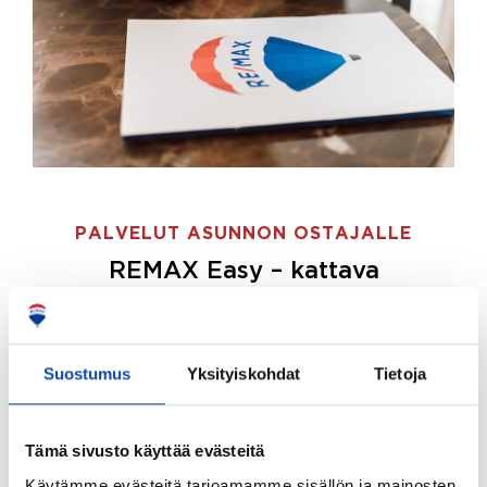
PALVELUT ASUNNON OSTAJALLE
REMAX Easy – kattava
palvelupaketti asunnon ostoon
REMAX Easy on palvelupakettimme asunnon
ostajille.
Tee ostotoimeksianto ja etsimme juuri
Suostumus
Yksityiskohdat
Tietoja
sinulle sopivan kodin, eikä sinun tarvitse nähdä
vaivaa sen löytämiseksi.
Tämä sivusto käyttää evästeitä
Hoidamme koko ostoprosessin puolestasi.
Käytämme evästeitä tarjoamamme sisällön ja mainosten