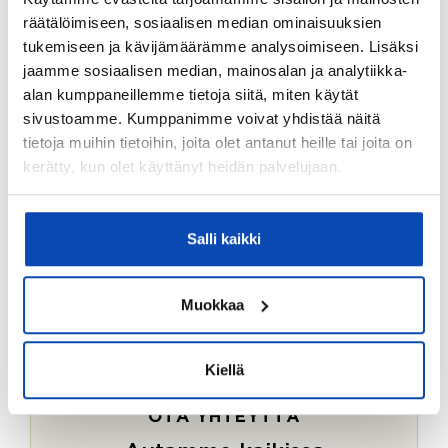
Ostotoimeksiantopalvelumme sopii myös esimerkiksi
räätälöimiseen, sosiaalisen median ominaisuuksien
sijoitus- ja vapaa-ajan asuntojen ostoon.
tukemiseen ja kävijämäärämme analysoimiseen. Lisäksi
jaamme sosiaalisen median, mainosalan ja analytiikka-
LUE LISÄÄ
alan kumppaneillemme tietoja siitä, miten käytät
sivustoamme. Kumppanimme voivat yhdistää näitä
tietoja muihin tietoihin, joita olet antanut heille tai joita on
kerätty, kun olet käyttänyt heidän palvelujaan.
Salli kaikki
Muokkaa
Kiellä
OTA YHTEYTTÄ