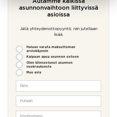
Autamme kaikissa
asunnonvaihtoon liittyvissä
asioissa
Jätä yhteydenottopyyntö, niin jutellaan
lisää.
M
Haluan varata maksuttoman
i
arviokäynnin
t
Kaipaan apua asunnon ostoon
e
Olen kiinnostunut asunnon
n
vuokrauksesta
v
Muu asia
o
i
N
m
i
m
m
e
i
P
o
*
u
l
h
l
e
P
a