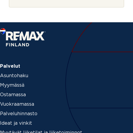
r
k
j
ö
e
p
o
s
t
i
Palvelut
Asuntohaku
Myymässä
Ostamassa
Vuokraamassa
Palveluhinnasto
Ideat ja vinkit
Myytävät liiketilat ja liiketoiminnot