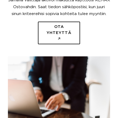
Samalla välittäjä aktivoi maksutta käyttöösi REMAX
Ostovahdin. Saat tiedon sähköpostiisi, kun juuri
sinun kriteereihisi sopivia kohteita tulee myyntiin.
OTA
YHTEYTTÄ