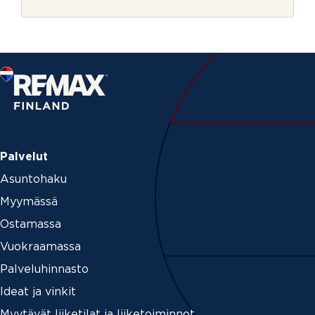
r
i
j
n
e
u
m
e
r
o
Palvelut
Asuntohaku
Myymässä
Ostamassa
Vuokraamassa
Palveluhinnasto
Ideat ja vinkit
Myytävät liiketilat ja liiketoiminnot