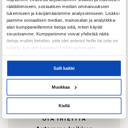
Ostotoimeksiantopalvelumme sopii myös esimerkiksi
räätälöimiseen, sosiaalisen median ominaisuuksien
sijoitus- ja vapaa-ajan asuntojen ostoon.
tukemiseen ja kävijämäärämme analysoimiseen. Lisäksi
jaamme sosiaalisen median, mainosalan ja analytiikka-
LUE LISÄÄ
alan kumppaneillemme tietoja siitä, miten käytät
sivustoamme. Kumppanimme voivat yhdistää näitä
tietoja muihin tietoihin, joita olet antanut heille tai joita on
kerätty, kun olet käyttänyt heidän palvelujaan.
Salli kaikki
Muokkaa
Kiellä
OTA YHTEYTTÄ