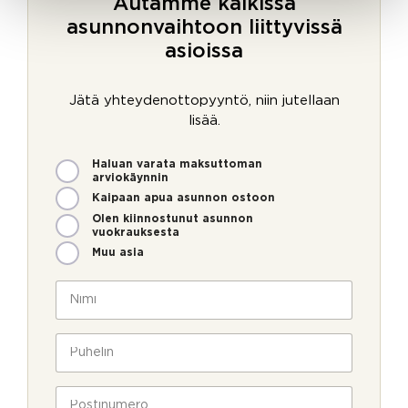
Autamme kaikissa
asunnonvaihtoon liittyvissä
asioissa
Jätä yhteydenottopyyntö, niin jutellaan
lisää.
M
Haluan varata maksuttoman
i
arviokäynnin
t
Kaipaan apua asunnon ostoon
e
Olen kiinnostunut asunnon
n
vuokrauksesta
v
Muu asia
o
i
N
m
i
m
m
e
i
P
o
*
u
l
h
l
e
P
a