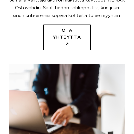
Samalla välittäjä aktivoi maksutta käyttöösi REMAX
Ostovahdin. Saat tiedon sähköpostiisi, kun juuri
sinun kriteereihisi sopivia kohteita tulee myyntiin.
OTA
YHTEYTTÄ