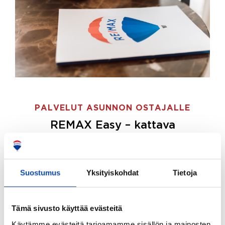
PALVELUT ASUNNON OSTAJALLE
REMAX Easy – kattava
palvelupaketti asunnon ostoon
REMAX Easy on palvelupakettimme asunnon
ostajille.
Tee ostotoimeksianto ja etsimme juuri
Suostumus
Yksityiskohdat
Tietoja
sinulle sopivan kodin, eikä sinun tarvitse nähdä
vaivaa sen löytämiseksi.
Tämä sivusto käyttää evästeitä
Hoidamme koko ostoprosessin puolestasi.
Käytämme evästeitä tarjoamamme sisällön ja mainosten