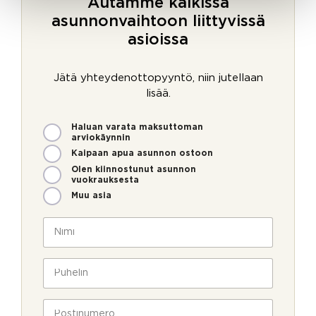
Autamme kaikissa
asunnonvaihtoon liittyvissä
asioissa
Jätä yhteydenottopyyntö, niin jutellaan
lisää.
M
v
Haluan varata maksuttoman
i
o
arviokäynnin
t
i
Kaipaan apua asunnon ostoon
e
m
Olen kiinnostunut asunnon
n
m
vuokrauksesta
v
e
Muu asia
o
i
N
m
i
m
m
e
i
P
o
*
u
l
h
l
e
P
a