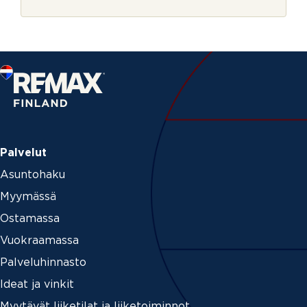
r
j
e
Palvelut
Asuntohaku
Myymässä
Ostamassa
Vuokraamassa
Palveluhinnasto
Ideat ja vinkit
Myytävät liiketilat ja liiketoiminnot