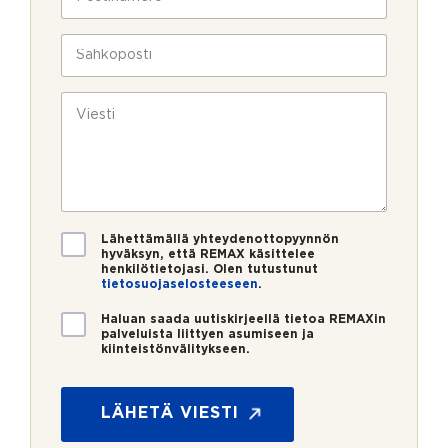
l
o
a
i
s
v
n
t
S
u
*
i
ä
k
n
h
s
u
k
V
i
m
ö
i
e
p
e
r
o
s
o
s
t
*
t
i
i
*
V
Lähettämällä yhteydenottopyynnön
a
hyväksyn, että REMAX käsittelee
henkilötietojasi. Olen tutustunut
h
tietosuojaselosteeseen
.
v
i
U
Haluan saada uutiskirjeellä tietoa REMAXin
s
u
palveluista liittyen asumiseen ja
t
kiinteistönvälitykseen.
t
u
i
s
s
*
k
LÄHETÄ VIESTI
i