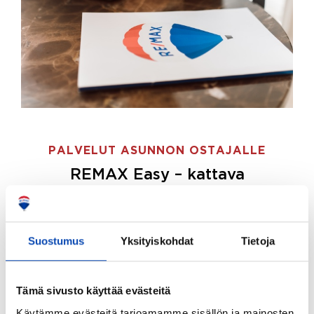
PALVELUT ASUNNON OSTAJALLE
REMAX Easy – kattava
palvelupaketti asunnon ostoon
REMAX Easy on palvelupakettimme asunnon
ostajille.
Tee ostotoimeksianto ja etsimme juuri
Suostumus
Yksityiskohdat
Tietoja
sinulle sopivan kodin, eikä sinun tarvitse nähdä
vaivaa sen löytämiseksi.
Tämä sivusto käyttää evästeitä
Hoidamme koko ostoprosessin puolestasi.
Käytämme evästeitä tarjoamamme sisällön ja mainosten