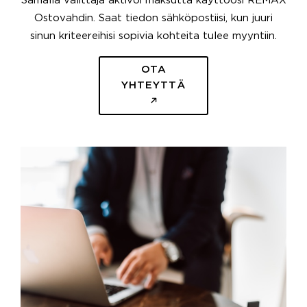
Samalla välittäjä aktivoi maksutta käyttöösi REMAX
Ostovahdin. Saat tiedon sähköpostiisi, kun juuri
sinun kriteereihisi sopivia kohteita tulee myyntiin.
OTA
YHTEYTTÄ