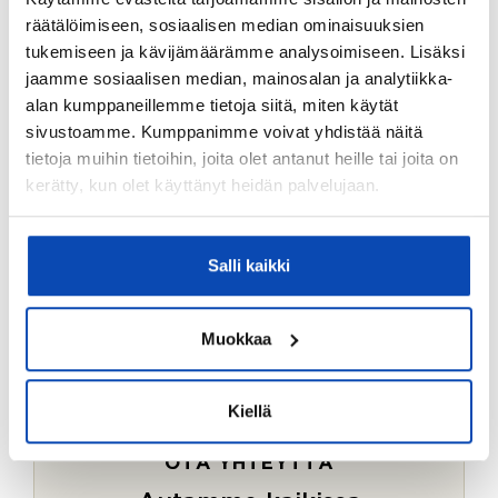
Ostotoimeksiantopalvelumme sopii myös esimerkiksi
räätälöimiseen, sosiaalisen median ominaisuuksien
sijoitus- ja vapaa-ajan asuntojen ostoon.
tukemiseen ja kävijämäärämme analysoimiseen. Lisäksi
jaamme sosiaalisen median, mainosalan ja analytiikka-
LUE LISÄÄ
alan kumppaneillemme tietoja siitä, miten käytät
sivustoamme. Kumppanimme voivat yhdistää näitä
tietoja muihin tietoihin, joita olet antanut heille tai joita on
kerätty, kun olet käyttänyt heidän palvelujaan.
Salli kaikki
Muokkaa
Kiellä
OTA YHTEYTTÄ