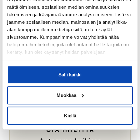
Ostotoimeksiantopalvelumme sopii myös esimerkiksi
räätälöimiseen, sosiaalisen median ominaisuuksien
sijoitus- ja vapaa-ajan asuntojen ostoon.
tukemiseen ja kävijämäärämme analysoimiseen. Lisäksi
jaamme sosiaalisen median, mainosalan ja analytiikka-
LUE LISÄÄ
alan kumppaneillemme tietoja siitä, miten käytät
sivustoamme. Kumppanimme voivat yhdistää näitä
tietoja muihin tietoihin, joita olet antanut heille tai joita on
kerätty, kun olet käyttänyt heidän palvelujaan.
Salli kaikki
Muokkaa
Kiellä
OTA YHTEYTTÄ