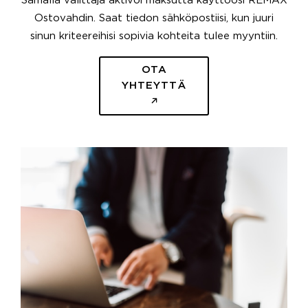
Samalla välittäjä aktivoi maksutta käyttöösi REMAX
Ostovahdin. Saat tiedon sähköpostiisi, kun juuri
sinun kriteereihisi sopivia kohteita tulee myyntiin.
OTA
YHTEYTTÄ