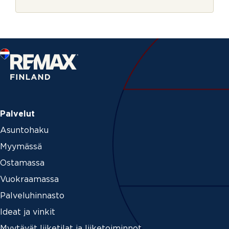
r
j
e
Palvelut
Asuntohaku
Myymässä
Ostamassa
Vuokraamassa
Palveluhinnasto
Ideat ja vinkit
Myytävät liiketilat ja liiketoiminnot