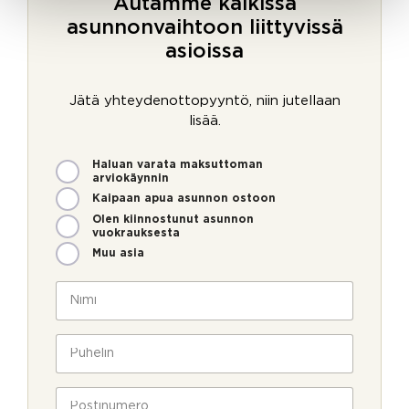
Autamme kaikissa
asunnonvaihtoon liittyvissä
asioissa
Jätä yhteydenottopyyntö, niin jutellaan
lisää.
M
Haluan varata maksuttoman
i
arviokäynnin
t
Kaipaan apua asunnon ostoon
e
Olen kiinnostunut asunnon
n
vuokrauksesta
v
Muu asia
o
V
i
N
a
m
i
h
m
m
v
e
i
P
i
o
*
u
s
l
h
t
l
e
P
u
a