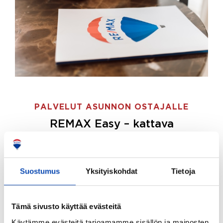
PALVELUT ASUNNON OSTAJALLE
REMAX Easy – kattava
palvelupaketti asunnon ostoon
REMAX Easy on palvelupakettimme asunnon
ostajille.
Tee ostotoimeksianto ja etsimme juuri
Suostumus
Yksityiskohdat
Tietoja
sinulle sopivan kodin, eikä sinun tarvitse nähdä
vaivaa sen löytämiseksi.
Tämä sivusto käyttää evästeitä
Hoidamme koko ostoprosessin puolestasi.
Käytämme evästeitä tarjoamamme sisällön ja mainosten