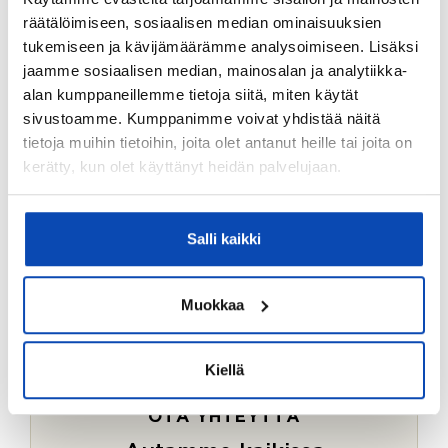
Ostotoimeksiantopalvelumme sopii myös esimerkiksi
räätälöimiseen, sosiaalisen median ominaisuuksien
sijoitus- ja vapaa-ajan asuntojen ostoon.
tukemiseen ja kävijämäärämme analysoimiseen. Lisäksi
jaamme sosiaalisen median, mainosalan ja analytiikka-
LUE LISÄÄ
alan kumppaneillemme tietoja siitä, miten käytät
sivustoamme. Kumppanimme voivat yhdistää näitä
tietoja muihin tietoihin, joita olet antanut heille tai joita on
kerätty, kun olet käyttänyt heidän palvelujaan.
Salli kaikki
Muokkaa
Kiellä
OTA YHTEYTTÄ