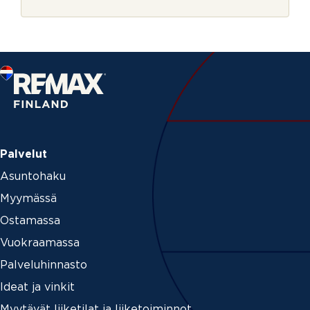
r
p
j
o
e
s
t
i
Palvelut
Asuntohaku
Myymässä
Ostamassa
Vuokraamassa
Palveluhinnasto
Ideat ja vinkit
Myytävät liiketilat ja liiketoiminnot