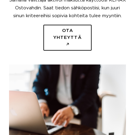
Samalla välittäjä aktivoi maksutta käyttöösi REMAX
Ostovahdin. Saat tiedon sähköpostiisi, kun juuri
sinun kriteereihisi sopivia kohteita tulee myyntiin.
OTA
YHTEYTTÄ