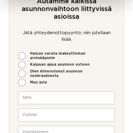
Autamme kaikissa
asunnonvaihtoon liittyvissä
asioissa
Jätä yhteydenottopyyntö, niin jutellaan
lisää.
M
Haluan varata maksuttoman
i
arviokäynnin
t
Kaipaan apua asunnon ostoon
e
Olen kiinnostunut asunnon
n
vuokrauksesta
v
Muu asia
o
i
N
m
i
m
m
e
i
P
o
*
u
l
h
l
e
P
a