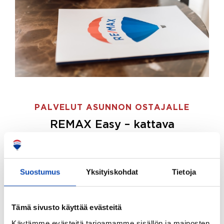
PALVELUT ASUNNON OSTAJALLE
REMAX Easy – kattava
palvelupaketti asunnon ostoon
REMAX Easy on palvelupakettimme asunnon
ostajille.
Tee ostotoimeksianto ja etsimme juuri
Suostumus
Yksityiskohdat
Tietoja
sinulle sopivan kodin, eikä sinun tarvitse nähdä
vaivaa sen löytämiseksi.
Tämä sivusto käyttää evästeitä
Hoidamme koko ostoprosessin puolestasi.
Käytämme evästeitä tarjoamamme sisällön ja mainosten