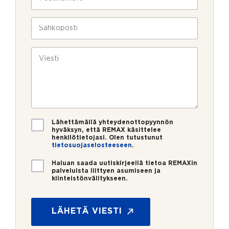
l
o
a
i
s
v
n
t
S
u
*
i
ä
k
n
h
s
u
k
V
i
m
ö
i
e
p
e
r
o
s
o
s
t
*
t
i
i
*
V
Lähettämällä yhteydenottopyynnön
a
hyväksyn, että REMAX käsittelee
henkilötietojasi. Olen tutustunut
h
tietosuojaselosteeseen
.
v
i
U
Haluan saada uutiskirjeellä tietoa REMAXin
s
u
palveluista liittyen asumiseen ja
t
kiinteistönvälitykseen.
t
*
u
i
*
s
s
*
k
LÄHETÄ VIESTI
i