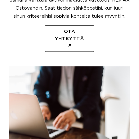
Samalla välittäjä aktivoi maksutta käyttöösi REMAX
Ostovahdin. Saat tiedon sähköpostiisi, kun juuri
sinun kriteereihisi sopivia kohteita tulee myyntiin.
OTA
YHTEYTTÄ