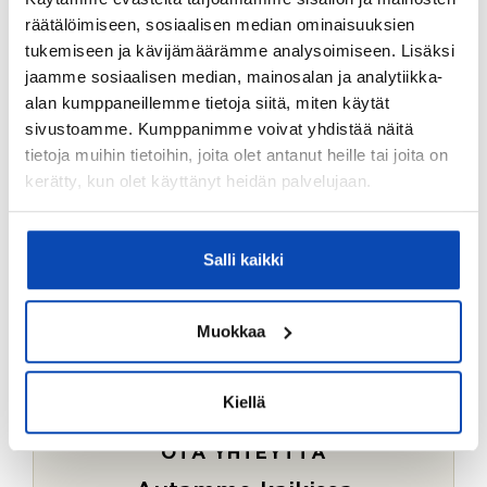
Ostotoimeksiantopalvelumme sopii myös esimerkiksi
räätälöimiseen, sosiaalisen median ominaisuuksien
sijoitus- ja vapaa-ajan asuntojen ostoon.
tukemiseen ja kävijämäärämme analysoimiseen. Lisäksi
jaamme sosiaalisen median, mainosalan ja analytiikka-
LUE LISÄÄ
alan kumppaneillemme tietoja siitä, miten käytät
sivustoamme. Kumppanimme voivat yhdistää näitä
tietoja muihin tietoihin, joita olet antanut heille tai joita on
kerätty, kun olet käyttänyt heidän palvelujaan.
Salli kaikki
Muokkaa
Kiellä
OTA YHTEYTTÄ