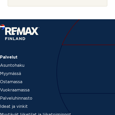
r
j
e
Palvelut
Asuntohaku
Myymässä
Ostamassa
Vuokraamassa
Palveluhinnasto
Ideat ja vinkit
Myytävät liiketilat ja liiketoiminnot