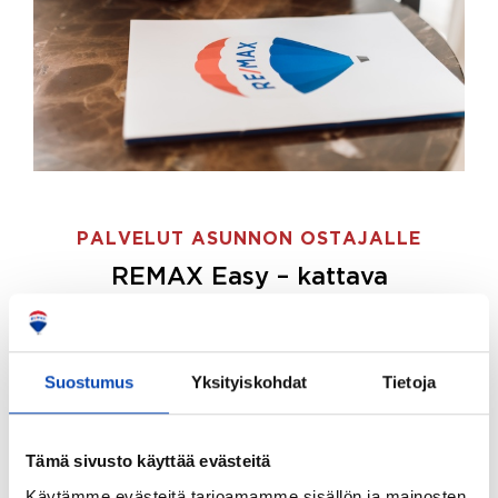
PALVELUT ASUNNON OSTAJALLE
REMAX Easy – kattava
palvelupaketti asunnon ostoon
REMAX Easy on palvelupakettimme asunnon
ostajille.
Tee ostotoimeksianto ja etsimme juuri
Suostumus
Yksityiskohdat
Tietoja
sinulle sopivan kodin, eikä sinun tarvitse nähdä
vaivaa sen löytämiseksi.
Tämä sivusto käyttää evästeitä
Hoidamme koko ostoprosessin puolestasi.
Käytämme evästeitä tarjoamamme sisällön ja mainosten