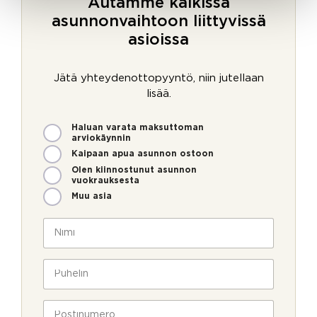
Autamme kaikissa
asunnonvaihtoon liittyvissä
asioissa
Jätä yhteydenottopyyntö, niin jutellaan
lisää.
M
Haluan varata maksuttoman
i
arviokäynnin
t
Kaipaan apua asunnon ostoon
e
Olen kiinnostunut asunnon
n
vuokrauksesta
v
Muu asia
o
i
N
m
i
m
m
e
i
P
o
*
u
l
h
l
e
P
a