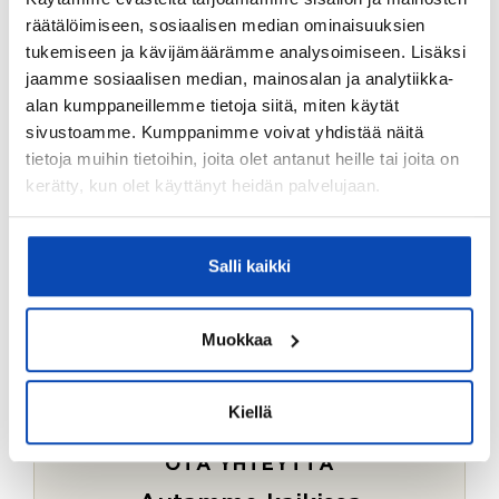
Ostotoimeksiantopalvelumme sopii myös esimerkiksi
räätälöimiseen, sosiaalisen median ominaisuuksien
sijoitus- ja vapaa-ajan asuntojen ostoon.
tukemiseen ja kävijämäärämme analysoimiseen. Lisäksi
jaamme sosiaalisen median, mainosalan ja analytiikka-
LUE LISÄÄ
alan kumppaneillemme tietoja siitä, miten käytät
sivustoamme. Kumppanimme voivat yhdistää näitä
tietoja muihin tietoihin, joita olet antanut heille tai joita on
kerätty, kun olet käyttänyt heidän palvelujaan.
Salli kaikki
Muokkaa
Kiellä
OTA YHTEYTTÄ