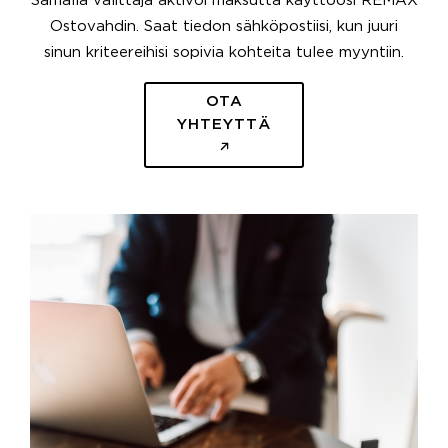
Samalla välittäjä aktivoi maksutta käyttöösi REMAX
Ostovahdin. Saat tiedon sähköpostiisi, kun juuri
sinun kriteereihisi sopivia kohteita tulee myyntiin.
OTA
YHTEYTTÄ