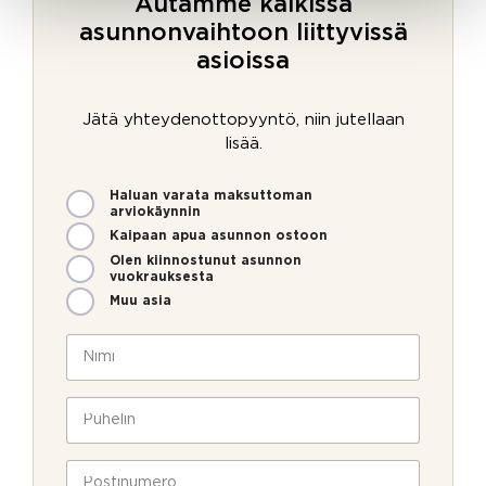
Autamme kaikissa
asunnonvaihtoon liittyvissä
asioissa
Jätä yhteydenottopyyntö, niin jutellaan
lisää.
M
Haluan varata maksuttoman
i
arviokäynnin
t
Kaipaan apua asunnon ostoon
e
Olen kiinnostunut asunnon
n
vuokrauksesta
v
Muu asia
o
i
N
m
i
m
m
e
i
P
o
*
u
l
h
l
e
P
a