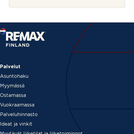
r
i
j
n
e
*
V
i
e
s
t
i
Palvelut
Asuntohaku
Myymässä
Ostamassa
Vuokraamassa
Palveluhinnasto
Ideat ja vinkit
Myytävät liiketilat ja liiketoiminnot