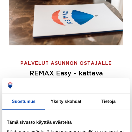
PALVELUT ASUNNON OSTAJALLE
REMAX Easy – kattava
palvelupaketti asunnon ostoon
REMAX Easy on palvelupakettimme asunnon
ostajille.
Tee ostotoimeksianto ja etsimme juuri
Suostumus
Yksityiskohdat
Tietoja
sinulle sopivan kodin, eikä sinun tarvitse nähdä
vaivaa sen löytämiseksi.
Tämä sivusto käyttää evästeitä
Hoidamme koko ostoprosessin puolestasi.
Käytämme evästeitä tarjoamamme sisällön ja mainosten