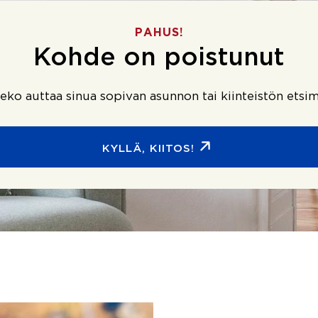
PAHUS!
Kohde on poistunut
ko auttaa sinua sopivan asunnon tai kiinteistön etsim
KYLLÄ, KIITOS!