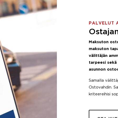
PALVELUT 
Ostajan
Maksuton ost
maksuton tapa
välittäjän amm
tarpeesi sekä
asunnon osto
Samalla välitt
Ostovahdin. Saa
kriteereihisi so