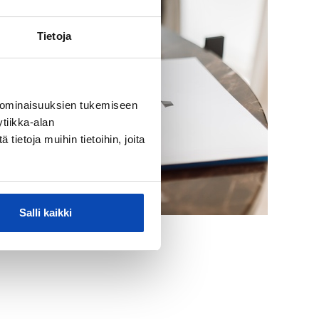
Tietoja
 ominaisuuksien tukemiseen
tiikka-alan
ietoja muihin tietoihin, joita
Salli kaikki