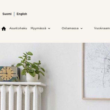
Skip
to
content
Suomi
English
Asuntohaku
Myymässä
Ostamassa
Vuokraam