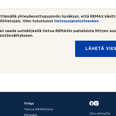
ttämällä yhteydenottopyynnön hyväksyn, että REMAX käsitt
ilötietojasi. Olen tutustunut
tietosuojaselosteeseen
.
an saada uutiskirjeellä tietoa REMAXin palveluista liittyen as
teistönvälitykseen.
LÄHETÄ VIES
Yritys
Tietoa REMAXista
Ota yhteyttä
Medialle