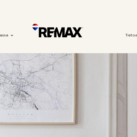
assa
Tieto