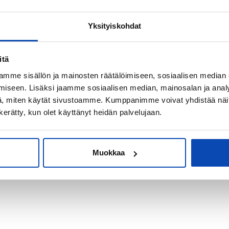
Yksityiskohdat
kiksi sijoitus-
itä
mme sisällön ja mainosten räätälöimiseen, sosiaalisen median
iseen. Lisäksi jaamme sosiaalisen median, mainosalan ja analy
, miten käytät sivustoamme. Kumppanimme voivat yhdistää näitä t
n kerätty, kun olet käyttänyt heidän palvelujaan.
Muokkaa