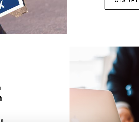
OTA YH
a
n
on
uuri sinulle
ivaa sen