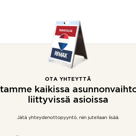
OTA YHTEYTTÄ
tamme kaikissa asunnonvaiht
liittyvissä asioissa
Jätä yhteydenottopyyntö, niin jutellaan lisää.