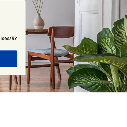
isessä?