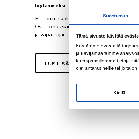
löytämiseksi.
Suostumus
Hoidamme koko ostoprosessin puolestasi.
Ostotoimeksiantopalvelumme sopii myös esimer
ja vapaa-ajan asuntojen ostoon.
Tämä sivusto käyttää eväste
Käytämme evästeitä tarjoama
ja kävijämäärämme analysoim
kumppaneillemme tietoja siitä
LUE LISÄÄ
olet antanut heille tai joita o
Kiellä