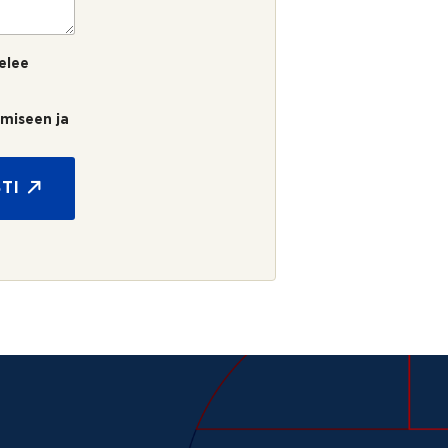
elee
umiseen ja
TI