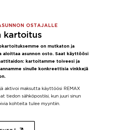
ASUNNON OSTAJALLE
 kartoitus
okartoituksemme on mutkaton ja
 aloittaa asunnon osto. Saat käyttöösi
attitaidon: kartoitamme toiveesi ja
 annamme sinulle konkreettisia vinkkejä
on.
äjä aktivoi maksutta käyttöösi REMAX
t tiedon sähköpostiisi, kun juuri sinun
pivia kohteita tulee myyntiin.