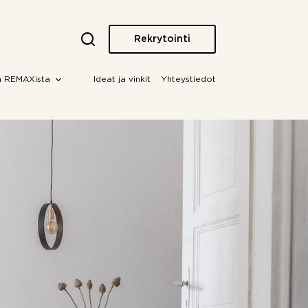
Rekrytointi
a REMAXista
Ideat ja vinkit
Yhteystiedot