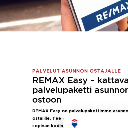
PALVELUT ASUNNON OSTAJALLE
REMAX Easy – kattav
palvelupaketti asunno
ostoon
REMAX Easy on palvelupakettimme asunn
ostajille.
Tee ostotoimeksianto ja etsimme j
sopivan kodin, eikä sinun tarvitse nähdä va