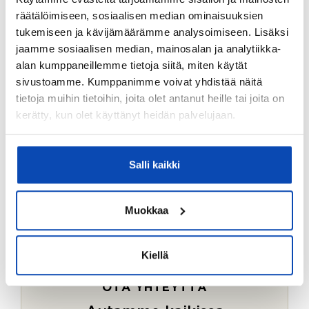
Ostotoimeksiantopalvelumme sopii myös esimerkiksi
räätälöimiseen, sosiaalisen median ominaisuuksien
sijoitus- ja vapaa-ajan asuntojen ostoon.
tukemiseen ja kävijämäärämme analysoimiseen. Lisäksi
jaamme sosiaalisen median, mainosalan ja analytiikka-
LUE LISÄÄ
alan kumppaneillemme tietoja siitä, miten käytät
sivustoamme. Kumppanimme voivat yhdistää näitä
tietoja muihin tietoihin, joita olet antanut heille tai joita on
kerätty, kun olet käyttänyt heidän palvelujaan.
Salli kaikki
Muokkaa
Kiellä
OTA YHTEYTTÄ