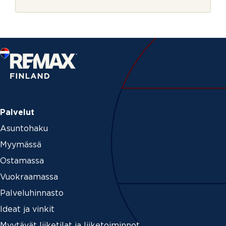
r
j
e
Palvelut
Asuntohaku
Myymässä
Ostamassa
Vuokraamassa
Palveluhinnasto
Ideat ja vinkit
Myytävät liiketilat ja liiketoiminnot