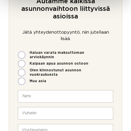
Autamme kaikissa
asunnonvaihtoon liittyvissä
asioissa
Jätä yhteydenottopyyntö, niin jutellaan
lisää.
M
*
Haluan varata maksuttoman
i
P
arviokäynnin
t
u
Kaipaan apua asunnon ostoon
e
h
Olen kiinnostunut asunnon
n
e
vuokrauksesta
v
l
Muu asia
o
i
i
n
N
m
i
m
m
e
i
P
o
*
u
l
h
l
e
P
a