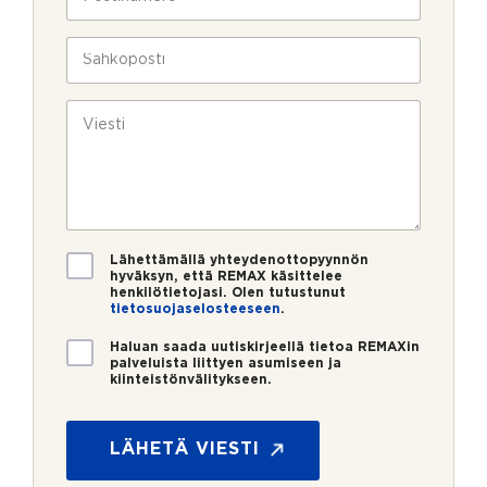
l
o
a
i
s
v
n
t
S
u
*
i
ä
k
n
h
s
u
k
V
i
m
ö
i
e
p
e
r
o
s
o
s
t
*
t
i
i
*
V
Lähettämällä yhteydenottopyynnön
a
hyväksyn, että REMAX käsittelee
henkilötietojasi. Olen tutustunut
h
tietosuojaselosteeseen
.
v
i
U
Haluan saada uutiskirjeellä tietoa REMAXin
s
u
palveluista liittyen asumiseen ja
t
kiinteistönvälitykseen.
t
u
i
s
s
*
k
LÄHETÄ VIESTI
i