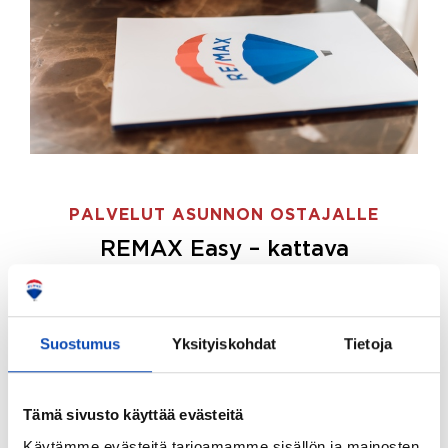
PALVELUT ASUNNON OSTAJALLE
REMAX Easy – kattava
palvelupaketti asunnon ostoon
REMAX Easy on palvelupakettimme asunnon
ostajille.
Tee ostotoimeksianto ja etsimme juuri
Suostumus
Yksityiskohdat
Tietoja
sinulle sopivan kodin, eikä sinun tarvitse nähdä
vaivaa sen löytämiseksi.
Tämä sivusto käyttää evästeitä
Hoidamme koko ostoprosessin puolestasi.
Käytämme evästeitä tarjoamamme sisällön ja mainosten