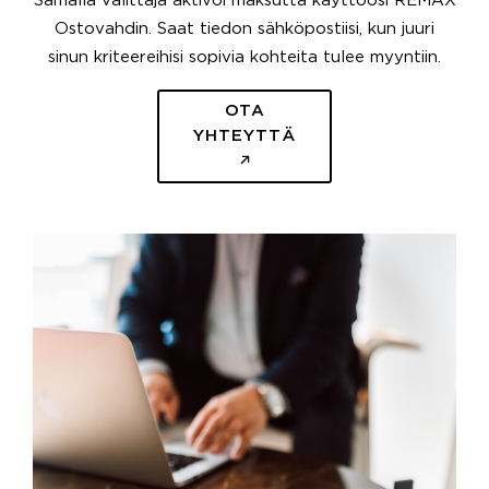
Samalla välittäjä aktivoi maksutta käyttöösi REMAX
Ostovahdin. Saat tiedon sähköpostiisi, kun juuri
sinun kriteereihisi sopivia kohteita tulee myyntiin.
OTA
YHTEYTTÄ