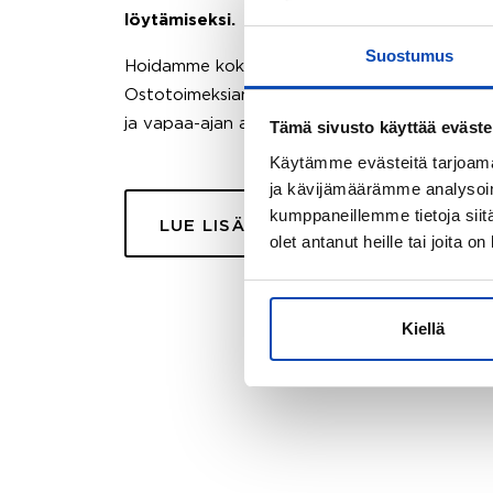
löytämiseksi.
Suostumus
Hoidamme koko ostoprosessin puolestasi.
Ostotoimeksiantopalvelumme sopii myös esimer
ja vapaa-ajan asuntojen ostoon.
Tämä sivusto käyttää eväste
Käytämme evästeitä tarjoama
ja kävijämäärämme analysoim
kumppaneillemme tietoja siitä
LUE LISÄÄ
olet antanut heille tai joita o
Kiellä