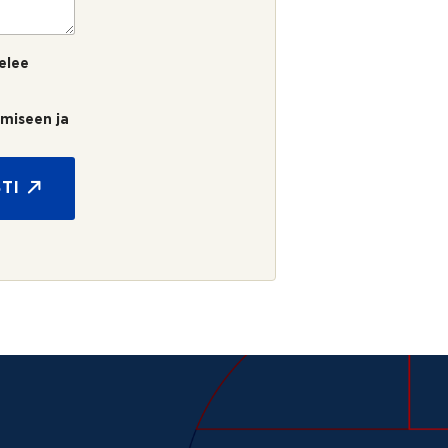
elee
umiseen ja
TI