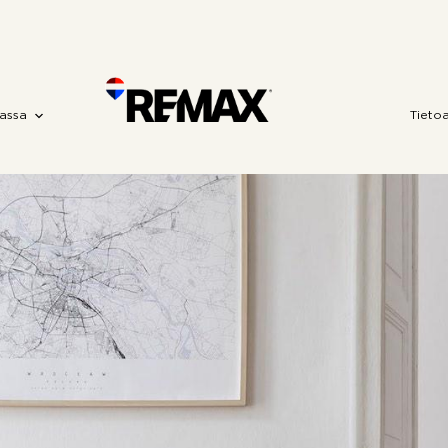
assa
Tieto