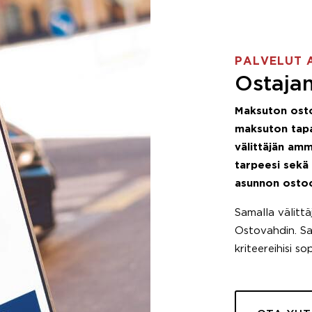
PALVELUT 
Ostajan
Maksuton ost
maksuton tapa
välittäjän amm
tarpeesi sekä
asunnon osto
Samalla välitt
Ostovahdin. Saa
kriteereihisi so