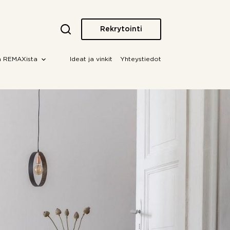
Rekrytointi
a REMAXista
Ideat ja vinkit
Yhteystiedot