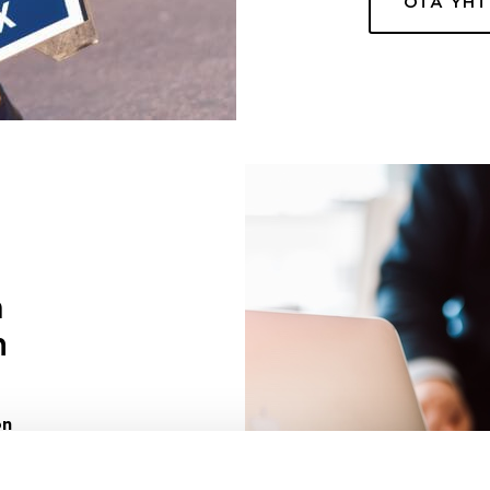
OTA YH
a
n
on
uuri sinulle
ivaa sen