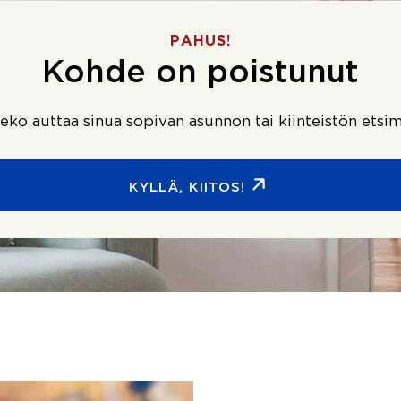
PAHUS!
Kohde on poistunut
ko auttaa sinua sopivan asunnon tai kiinteistön etsim
KYLLÄ, KIITOS!