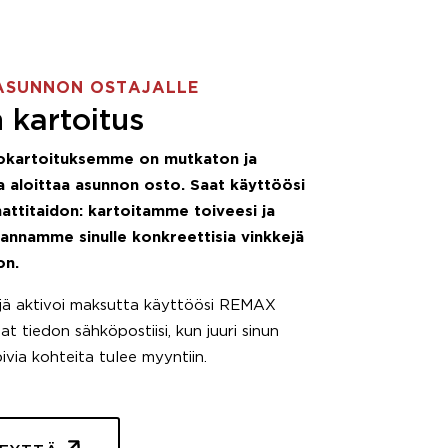
ASUNNON OSTAJALLE
 kartoitus
okartoituksemme on mutkaton ja
 aloittaa asunnon osto. Saat käyttöösi
attitaidon: kartoitamme toiveesi ja
 annamme sinulle konkreettisia vinkkejä
on.
äjä aktivoi maksutta käyttöösi REMAX
t tiedon sähköpostiisi, kun juuri sinun
pivia kohteita tulee myyntiin.