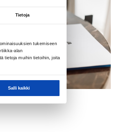
Tietoja
 ominaisuuksien tukemiseen
tiikka-alan
ietoja muihin tietoihin, joita
Salli kaikki