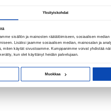
Yksityiskohdat
kiksi sijoitus-
itä
mme sisällön ja mainosten räätälöimiseen, sosiaalisen median
iseen. Lisäksi jaamme sosiaalisen median, mainosalan ja analy
, miten käytät sivustoamme. Kumppanimme voivat yhdistää näitä t
n kerätty, kun olet käyttänyt heidän palvelujaan.
Muokkaa