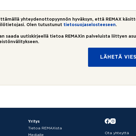
ttämällä yhteydenottopyynnön hyväksyn, että REMAX käsitt
ilötietojasi. Olen tutustunut
tietosuojaselosteeseen
.
an saada uutiskirjeellä tietoa REMAXin palveluista liittyen as
teistönvälitykseen.
LÄHETÄ VIES
Yritys
Tietoa REMAXista
Ota yhteyttä
Medialle