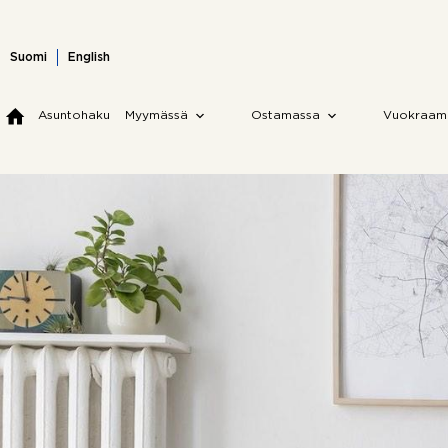
Skip
to
content
Suomi
English
Asuntohaku
Myymässä
Ostamassa
Vuokraam