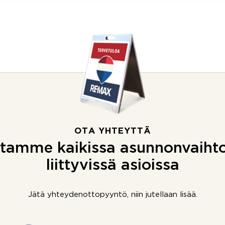
OTA YHTEYTTÄ
tamme kaikissa asunnonvaiht
liittyvissä asioissa
Jätä yhteydenottopyyntö, niin jutellaan lisää.