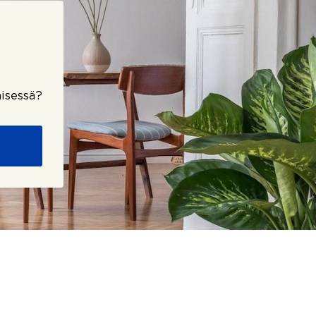
isessä?