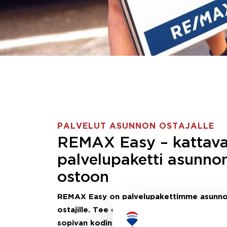
PALVELUT ASUNNON OSTAJALLE
REMAX Easy – kattav
palvelupaketti asunno
ostoon
REMAX Easy on palvelupakettimme asunn
ostajille.
Tee ostotoimeksianto ja etsimme j
sopivan kodin, eikä sinun tarvitse nähdä va