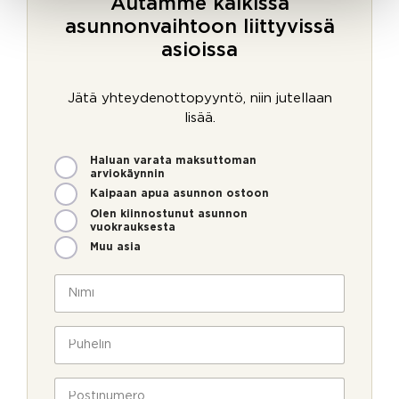
Autamme kaikissa
asunnonvaihtoon liittyvissä
asioissa
Jätä yhteydenottopyyntö, niin jutellaan
lisää.
M
Haluan varata maksuttoman
i
arviokäynnin
t
Kaipaan apua asunnon ostoon
e
Olen kiinnostunut asunnon
n
vuokrauksesta
v
Muu asia
o
i
N
m
i
m
m
e
i
P
o
*
u
l
h
l
e
P
a