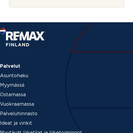
r
p
j
o
e
s
t
i
V
i
e
s
t
i
Palvelut
Asuntohaku
Myymässä
Ostamassa
Vuokraamassa
Palveluhinnasto
Ideat ja vinkit
Myytävät liiketilat ja liiketoiminnot