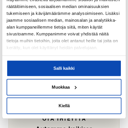
Ostotoimeksiantopalvelumme sopii myös esimerkiksi
räätälöimiseen, sosiaalisen median ominaisuuksien
sijoitus- ja vapaa-ajan asuntojen ostoon.
tukemiseen ja kävijämäärämme analysoimiseen. Lisäksi
jaamme sosiaalisen median, mainosalan ja analytiikka-
LUE LISÄÄ
alan kumppaneillemme tietoja siitä, miten käytät
sivustoamme. Kumppanimme voivat yhdistää näitä
tietoja muihin tietoihin, joita olet antanut heille tai joita on
kerätty, kun olet käyttänyt heidän palvelujaan.
Salli kaikki
Muokkaa
Kiellä
OTA YHTEYTTÄ