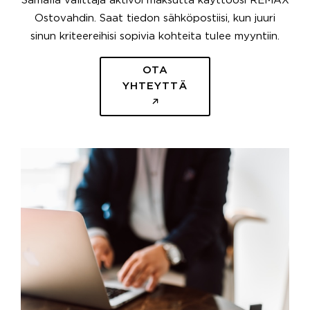
Samalla välittäjä aktivoi maksutta käyttöösi REMAX
Ostovahdin. Saat tiedon sähköpostiisi, kun juuri
sinun kriteereihisi sopivia kohteita tulee myyntiin.
OTA
YHTEYTTÄ