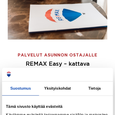
PALVELUT ASUNNON OSTAJALLE
REMAX Easy – kattava
palvelupaketti asunnon ostoon
REMAX Easy on palvelupakettimme asunnon
ostajille.
Tee ostotoimeksianto ja etsimme juuri
Suostumus
Yksityiskohdat
Tietoja
sinulle sopivan kodin, eikä sinun tarvitse nähdä
vaivaa sen löytämiseksi.
Tämä sivusto käyttää evästeitä
Hoidamme koko ostoprosessin puolestasi.
Käytämme evästeitä tarjoamamme sisällön ja mainosten